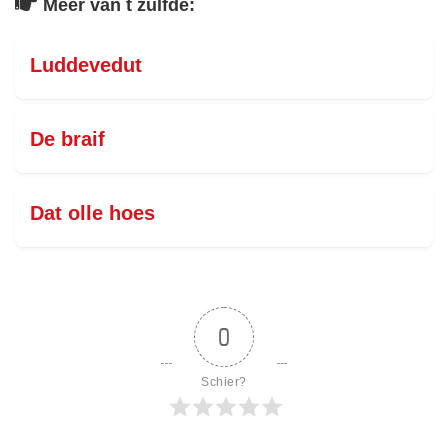
Meer van t zulfde:
Luddevedut
De braif
Dat olle hoes
0
Schier?