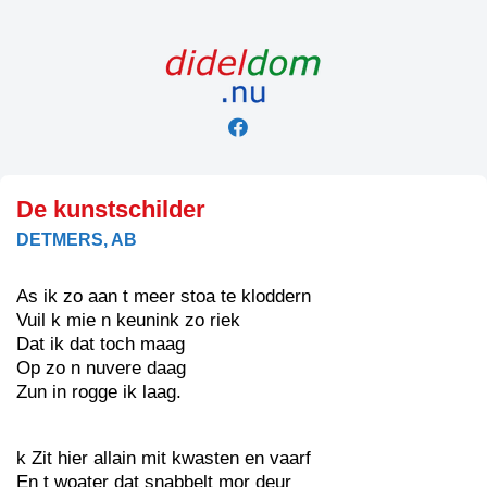
Skip
to
content
De kunstschilder
DETMERS, AB
As ik zo aan t meer stoa te kloddern
Vuil k mie n keunink zo riek
Dat ik dat toch maag
Op zo n nuvere daag
Zun in rogge ik laag.
k Zit hier allain mit kwasten en vaarf
En t woater dat snabbelt mor deur