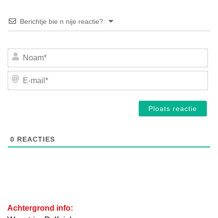
Berichtje bie n nije reactie?
No
E-
mai
0
REACTIES
Achtergrond info: