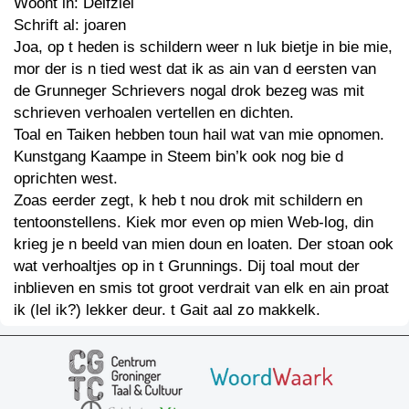
Woont in: Delfziel
Schrift al: joaren
Joa, op t heden is schildern weer n luk bietje in bie mie,
mor der is n tied west dat ik as ain van d eersten van
de Grunneger Schrievers nogal drok bezeg was mit
schrieven verhoalen vertellen en dichten.
Toal en Taiken hebben toun hail wat van mie opnomen.
Kunstgang Kaampe in Steem bin’k ook nog bie d
oprichten west.
Zoas eerder zegt, k heb t nou drok mit schildern en
tentoonstellens. Kiek mor even op mien Web-log, din
krieg je n beeld van mien doun en loaten. Der stoan ook
wat verhoaltjes op in t Grunnings. Dij toal mout der
inblieven en smis tot groot verdrait van elk en ain proat
ik (lel ik?) lekker deur. t Gait aal zo makkelk.