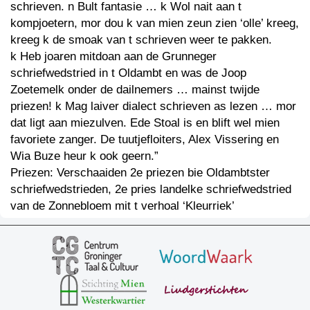
schrieven. n Bult fantasie … k Wol nait aan t
kompjoetern, mor dou k van mien zeun zien ‘olle’ kreeg,
kreeg k de smoak van t schrieven weer te pakken.
k Heb joaren mitdoan aan de Grunneger
schriefwedstried in t Oldambt en was de Joop
Zoetemelk onder de dailnemers … mainst twijde
priezen! k Mag laiver dialect schrieven as lezen … mor
dat ligt aan miezulven. Ede Stoal is en blift wel mien
favoriete zanger. De tuutjefloiters, Alex Vissering en
Wia Buze heur k ook geern.”
Priezen: Verschaaiden 2e priezen bie Oldambtster
schriefwedstrieden, 2e pries landelke schriefwedstried
van de Zonnebloem mit t verhoal ‘Kleurriek’