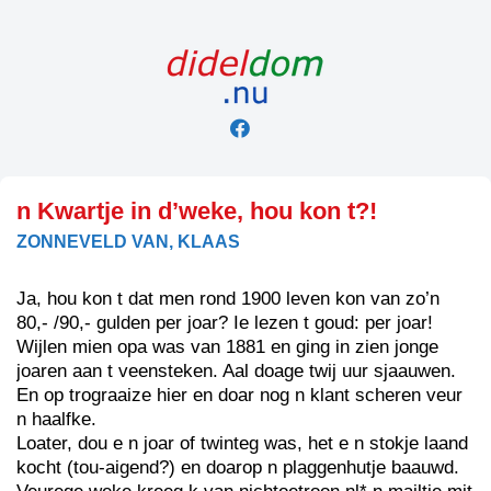
Skip
to
content
n Kwartje in d’weke, hou kon t?!
ZONNEVELD VAN, KLAAS
Ja, hou kon t dat men rond 1900 leven kon van zo’n
80,- /90,- gulden per joar? Ie lezen t goud: per joar!
Wijlen mien opa was van 1881 en ging in zien jonge
joaren aan t veensteken. Aal doage twij uur sjaauwen.
En op trograaize hier en doar nog n klant scheren veur
n haalfke.
Loater, dou e n joar of twinteg was, het e n stokje laand
kocht (tou-aigend?) en doarop n plaggenhutje baauwd.