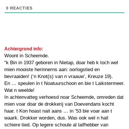
0
REACTIES
Achtergrond info:
Woont in Scheemde.
“k Bin in 1937 geboren in Nietap, doar heb k toch wel
mien mooiste herinnerns aan: oorlogstied en
bevraaiden! (‘n Knot(s) van n vraauw’, Kreuze 19).
En … speulen in t Noatuurschoon en bie t Laikstermeer.
Wat n weelde!
In achtenvatteg verhoesd noar Scheemde, omreden dat
mien voar doar de drokkerij van Doevendans kocht
haar. t Kon hoast nait aans … in ’53 bie voar aan t
waark. Drokker worden, dus. Was ook wel n hail
schiere tied. Op legere schoule al laifhebber van