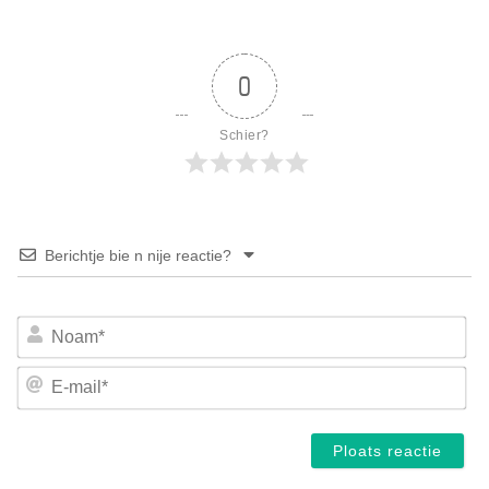
0
Schier?
Berichtje bie n nije reactie?
No
E-
mai