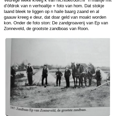
Veurege weke kreeg k van nichtoetroon.nl* n mailtje mit
d’òfdrok van n verhoaltje + foto van hom. Dat stokje
laand bleek te liggen op n haile baarg zaand en al
gaauw kreeg e deur, dat doar geld van moakt worden
kon. Onder de foto ston: De zandgroaverij van Ep van
Zonneveld, de grootste zandboas van Roon.