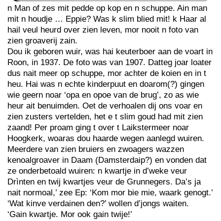
n Man of zes mit pedde op kop en n schuppe. Ain man
mit n houdje … Eppie? Was k slim blied mit! k Haar al
hail veul heurd over zien leven, mor nooit n foto van
zien groaverij zain.
Dou ik geboren wuir, was hai keuterboer aan de voart in
Roon, in 1937. De foto was van 1907. Datteg joar loater
dus nait meer op schuppe, mor achter de koien en in t
heu. Hai was n echte kinderpuut en doarom(?) gingen
wie geern noar ‘opa en opoe van de brug’, zo as wie
heur ait benuimden. Oet de verhoalen dij ons voar en
zien zusters vertelden, het e t slim goud had mit zien
zaand! Per proam ging t over t Laikstermeer noar
Hoogkerk, woaras dou haarde wegen aanlegd wuiren.
Meerdere van zien bruiers en zwoagers wazzen
kenoalgroaver in Daam (Damsterdaip?) en vonden dat
ze onderbetoald wuiren: n kwartje in d’weke veur
Drìnten en twij kwartjes veur de Grunnegers. Da’s ja
nait normoal,’ zee Ep: ‘Kom mor bie mie, waark genogt.’
‘Wat kinve verdainen den?’ wollen d’jongs waiten.
‘Gain kwartje. Mor ook gain twije!’