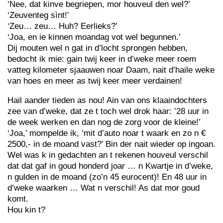
‘Nee, dat kinve begriepen, mor houveul den wel?’
‘Zeuventeg sìnt!’
‘Zeu… zeu… Huh? Eerlieks?’
‘Joa, en ie kinnen moandag vot wel begunnen.’
Dij mouten wel n gat in d’locht sprongen hebben,
bedocht ik mie: gain twij keer in d’weke meer roem
vatteg kilometer sjaauwen noar Daam, nait d’haile weke
van hoes en meer as twij keer meer verdainen!
Hail aander tieden as nou! Ain van ons klaaindochters
zee van d’weke, dat ze t toch wel drok haar: ’28 uur in
de week werken en dan nog de zorg voor de kleine!’
‘Joa,’ mompelde ik, ‘mit d’auto noar t waark en zo n €
2500,- in de moand vast?’ Bin der nait wieder op ingoan.
Wel was k in gedachten an t rekenen houveul verschil
dat dat gaf in goud honderd joar … n Kwartje in d’weke,
n gulden in de moand (zo’n 45 eurocent)! En 48 uur in
d’weke waarken … Wat n verschil! As dat mor goud
komt.
Hou kin t?