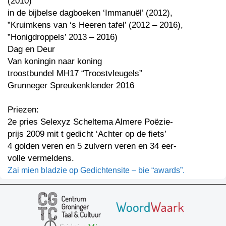
(2010)
in de bijbelse dagboeken ‘Immanuël’ (2012),
”Kruimkens van ‘s Heeren tafel’ (2012 – 2016),
”Honigdroppels’ 2013 – 2016)
Dag en Deur
Van koningin naar koning
troostbundel MH17 “Troostvleugels”
Grunneger Spreukenklender 2016
Priezen:
2e pries Selexyz Scheltema Almere Poëzie-
prijs 2009 mit t gedicht ‘Achter op de fiets’
4 golden veren en 5 zulvern veren en 34 eer-
volle vermeldens.
Zai mien bladzie op Gedichtensite – bie “awards”.