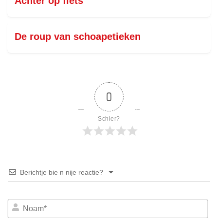
Achter op fiets
De roup van schoapetieken
0
Schier?
Berichtje bie n nije reactie?
No