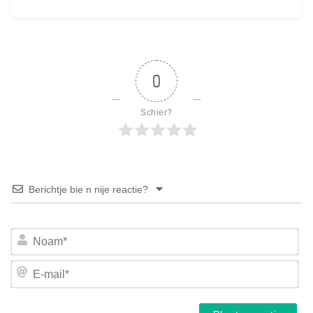
0
Schier?
Berichtje bie n nije reactie?
No
E-
mai