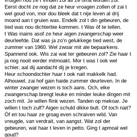
vruigen hou ze t vinden zol as ze oma worden zol.
Eerst docht ze nog dat ze heur vroagen zollen of zai t
wel goud von, mor dou bleek dat t nije leven al drij
moand aan t gruien was. Endelk zol t din gebeuren, de
tied was nou dichterbie kommen. t Was òf te tellen.
t Was inains asof ze heur aigen zwangerschap weer
deurleefde. Dat was ja zo’n gelukkege tied west, de
zummer van 1960. Wel zwoar mit ale bepaarkens.
Spannend ook. Wis zai wat ter gebeuren zol? Zie haar t
ja nog nooit eerder mitmoakt. Mor t was l ook wel
schier, aal dij aandacht dij je kregen.
Heur schoondochter haar t ook nait makkelk had.
Alhouwel, zai hof gain haide zummer deurleven. In de
winter zwanger wezen is toch aans. Och, elke
zwangerschap brengt leuke en minder leuke dingen mit
zoch mit. Je willen flink wezen. Tanden op mekoar. Je
willen t toch zulf? Aigen schuld dikke bult. Of toch nait?
Òf en tou haar ze groag even schraiven wild. Van
vreugde, van verdrait, van aangst. Wat zol der
gebeuren, wat haar t leven in petto. Ging t apmoal wel
goud?