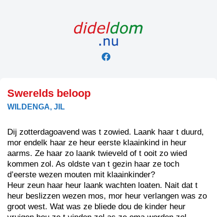
Skip
to
content
Swerelds beloop
WILDENGA, JIL
Dij zotterdagoavend was t zowied. Laank haar t duurd,
mor endelk haar ze heur eerste klaainkind in heur
aarms. Ze haar zo laank twieveld of t ooit zo wied
kommen zol. As oldste van t gezin haar ze toch
d’eerste wezen mouten mit klaainkinder?
Heur zeun haar heur laank wachten loaten. Nait dat t
heur beslizzen wezen mos, mor heur verlangen was zo
groot west. Wat was ze bliede dou de kinder heur