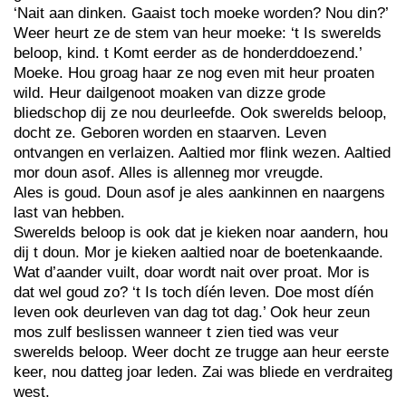
‘Nait aan dinken. Gaaist toch moeke worden? Nou din?’
Weer heurt ze de stem van heur moeke: ‘t Is swerelds
beloop, kind. t Komt eerder as de honderddoezend.’
Moeke. Hou groag haar ze nog even mit heur proaten
wild. Heur dailgenoot moaken van dizze grode
bliedschop dij ze nou deurleefde. Ook swerelds beloop,
docht ze. Geboren worden en staarven. Leven
ontvangen en verlaizen. Aaltied mor flink wezen. Aaltied
mor doun asof. Alles is allenneg mor vreugde.
Ales is goud. Doun asof je ales aankinnen en naargens
last van hebben.
Swerelds beloop is ook dat je kieken noar aandern, hou
dij t doun. Mor je kieken aaltied noar de boetenkaande.
Wat d’aander vuilt, doar wordt nait over proat. Mor is
dat wel goud zo? ‘t Is toch díén leven. Doe most díén
leven ook deurleven van dag tot dag.’ Ook heur zeun
mos zulf beslissen wanneer t zien tied was veur
swerelds beloop. Weer docht ze trugge aan heur eerste
keer, nou datteg joar leden. Zai was bliede en verdraiteg
west.