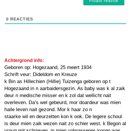
0
REACTIES
Achtergrond info:
Geboren op: Hogezaand, 25 meert 1934
Schrift veur: Dideldom en Kreuze
k Bin as Hillechien (Hillie) Tuizenga geboren op t
Hogezaand in n aarbaidersgezin. As baby was k al zaik
deur n medische misser en k zol dat wellicht nait
overleven. Da’s wel gebeurd, mor doardeur was mien
haile leven nait gezond. Mor k haar zo n
staarke wil en deurzetten kon k ook. De legere schoul
is deur mien zaik wezen nait zo schier west. k Begon al
vroug mit schrieven. in mien volwassener joaren was