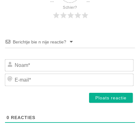
Schier?
Berichtje bie n nije reactie?
No
E-
mai
0
REACTIES