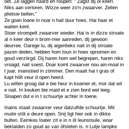
oet. Ze laggen haard en roupen: ” Zagst dij òl keerl.
Niks aan verloren. Wizze weer zo’n zwaarver. Zellen
plietsie bellen.”
Ze goan loane in noar n hail duur hoes. Hai haar et
waiten kent.
Stoer strompelt zwaarver wieder. Hai is in dizze stroate
al n keer deur n brom-mer aanreden, dij gewoon
deurree. Oarege lu, dij aigenlieks nait in dij stroate
pazen deden, hebben hom toun in hoes opnomen en
goud verzörgd. Dij haren hom wel begrepen, haren niks
vroagd, nait soest. Doar komt zwaarver nou ain-moal in
t joar, mainstied in zömmer. Den maait hai t gras of
kapt hòlt veur d open heerd.
Lu willen groag dat e bie heur in koamer et, mor dat wil
e nait. In keuken bie maid et e zien bord wel leeg.
Sloapen dut e in t schuurtje achter in toene.
Inains staait zwaarver veur datzulfde schuurtje. Mit
muite stöt e deure open. Snij ligt hier ook in dikke
bulten. Eemkes loater zit e in n òl leunstoule, woar
beklaiden zo goud as van òfsleten is. n Lutje lampke