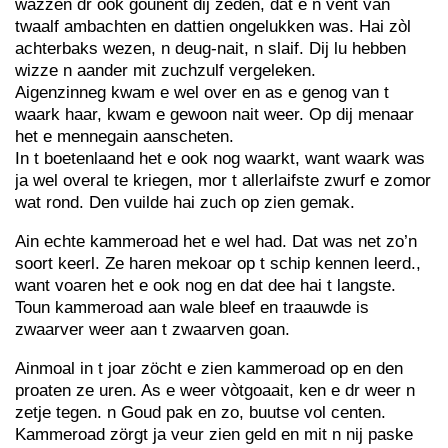
wazzen dr ook gounent dij zeden, dat e n vent van
twaalf ambachten en dattien ongelukken was. Hai zòl
achterbaks wezen, n deug-nait, n slaif. Dij lu hebben
wizze n aander mit zuchzulf vergeleken.
Aigenzinneg kwam e wel over en as e genog van t
waark haar, kwam e gewoon nait weer. Op dij menaar
het e mennegain aanscheten.
In t boetenlaand het e ook nog waarkt, want waark was
ja wel overal te kriegen, mor t allerlaifste zwurf e zomor
wat rond. Den vuilde hai zuch op zien gemak.
Ain echte kammeroad het e wel had. Dat was net zo’n
soort keerl. Ze haren mekoar op t schip kennen leerd.,
want voaren het e ook nog en dat dee hai t langste.
Toun kammeroad aan wale bleef en traauwde is
zwaarver weer aan t zwaarven goan.
Ainmoal in t joar zöcht e zien kammeroad op en den
proaten ze uren. As e weer vòtgoaait, ken e dr weer n
zetje tegen. n Goud pak en zo, buutse vol centen.
Kammeroad zörgt ja veur zien geld en mit n nij paske