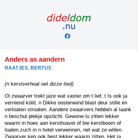
Skip
to
content
Anders as aandern
RAATJES, BERTUS
(n kerstverhoal oet dizze tied)
Ol zwaarver trekt jaze wat vaster om t lief. t Is ook ja
verniend kòld. n Dikke oostenwind blast deur stille en
verloaten stroaten. Aandere zwaarvers hebben al laank
n beschut plekje opzöcht. Gewone lu zitten lekker
waarm in hoes aan kersttoavel of bie kerstboom of
loaten zuch in n hotel verwennen, net wat ze willen.
Zwaarver ken ook best lekker waarm zitten. Het ja