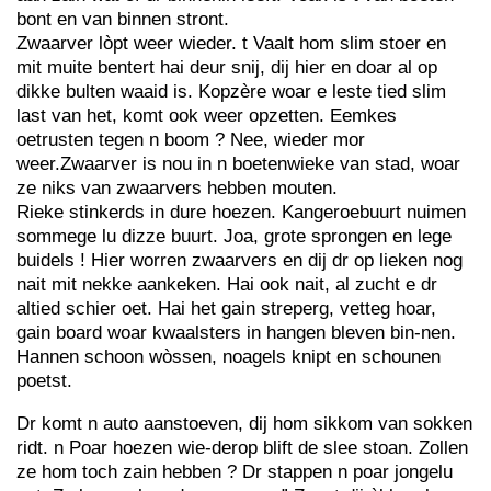
bont en van binnen stront.
Zwaarver lòpt weer wieder. t Vaalt hom slim stoer en
mit muite bentert hai deur snij, dij hier en doar al op
dikke bulten waaid is. Kopzère woar e leste tied slim
last van het, komt ook weer opzetten. Eemkes
oetrusten tegen n boom ? Nee, wieder mor
weer.Zwaarver is nou in n boetenwieke van stad, woar
ze niks van zwaarvers hebben mouten.
Rieke stinkerds in dure hoezen. Kangeroebuurt nuimen
sommege lu dizze buurt. Joa, grote sprongen en lege
buidels ! Hier worren zwaarvers en dij dr op lieken nog
nait mit nekke aankeken. Hai ook nait, al zucht e dr
altied schier oet. Hai het gain streperg, vetteg hoar,
gain board woar kwaalsters in hangen bleven bin-nen.
Hannen schoon wòssen, noagels knipt en schounen
poetst.
Dr komt n auto aanstoeven, dij hom sikkom van sokken
ridt. n Poar hoezen wie-derop blift de slee stoan. Zollen
ze hom toch zain hebben ? Dr stappen n poar jongelu