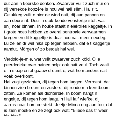
dut aan n keerske denken. Zwaarver vuilt zuch mui en
dij verrekde kopzère is nou wel hail slim. Hai rilt.
Gelukkeg vuilt e hier de wind nait, dij aan pannen en
aan deure rit. Deur n stuk-kende venstertje stoft wat
snij noar binnen. In houke staait n elektries kaggeltje. In
t grote hoes hebben ze overal sentroale verwaarmen
kregen en dit kaggeltje is doar nou nait meer neudeg.
Lu zellen dr wel niks op tegen hebben, dat e t kaggeltje
aandut. Mörgen of zo betoalt hai wel.
Verdold-je-mie, wat vuilt zwaarver zuch kòld. Olle
peerdedeke over bainen helpt ook nait veul. Toch vaalt
e in sloap en al gaauw dreumt e, wat hom anders nait
voak overkomt.
Hai zugt gezichten, dij tegen hom laggen. Verroest, dat
binnen zien breurs en zusters, dij rondom n kerstboom
zitten. Ze komen aal dichterbie. In boom hangt n
engeltje, dij tegen hom laagt. n Hail laif wiefke, dij
aarms noar hom oetstekt. Jeetje-Minoa nog aan tou, dat
is zien moeke en ze zegt ook wat: “Bliede das tr weer