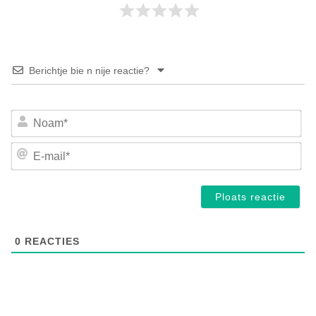
Berichtje bie n nije reactie?
No
E-
mai
0
REACTIES