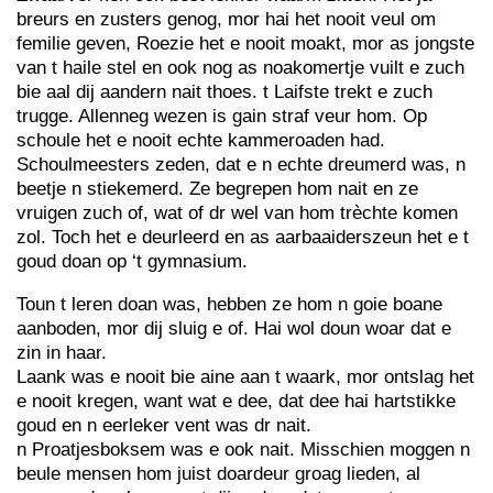
breurs en zusters genog, mor hai het nooit veul om
femilie geven, Roezie het e nooit moakt, mor as jongste
van t haile stel en ook nog as noakomertje vuilt e zuch
bie aal dij aandern nait thoes. t Laifste trekt e zuch
trugge. Allenneg wezen is gain straf veur hom. Op
schoule het e nooit echte kammeroaden had.
Schoulmeesters zeden, dat e n echte dreumerd was, n
beetje n stiekemerd. Ze begrepen hom nait en ze
vruigen zuch of, wat of dr wel van hom trèchte komen
zol. Toch het e deurleerd en as aarbaaiderszeun het e t
goud doan op ‘t gymnasium.
Toun t leren doan was, hebben ze hom n goie boane
aanboden, mor dij sluig e of. Hai wol doun woar dat e
zin in haar.
Laank was e nooit bie aine aan t waark, mor ontslag het
e nooit kregen, want wat e dee, dat dee hai hartstikke
goud en n eerleker vent was dr nait.
n Proatjesboksem was e ook nait. Misschien moggen n
beule mensen hom juist doardeur groag lieden, al