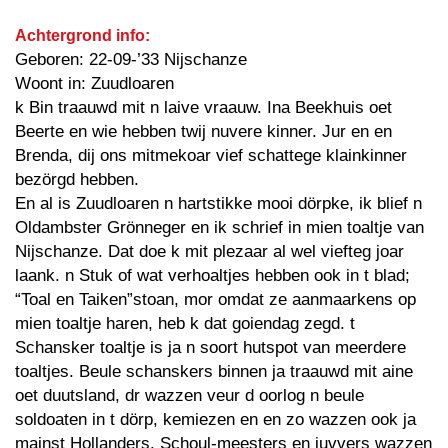
Achtergrond info:
Geboren: 22-09-’33 Nijschanze
Woont in: Zuudloaren
k Bin traauwd mit n laive vraauw. Ina Beekhuis oet
Beerte en wie hebben twij nuvere kinner. Jur en en
Brenda, dij ons mitmekoar vief schattege klainkinner
bezörgd hebben.
En al is Zuudloaren n hartstikke mooi dörpke, ik blief n
Oldambster Grönneger en ik schrief in mien toaltje van
Nijschanze. Dat doe k mit plezaar al wel viefteg joar
laank. n Stuk of wat verhoaltjes hebben ook in t blad;
“Toal en Taiken”stoan, mor omdat ze aanmaarkens op
mien toaltje haren, heb k dat goiendag zegd. t
Schansker toaltje is ja n soort hutspot van meerdere
toaltjes. Beule schanskers binnen ja traauwd mit aine
oet duutsland, dr wazzen veur d oorlog n beule
soldoaten in t dörp, kemiezen en en zo wazzen ook ja
mainst Hollanders. Schoul-meesters en juvvers wazzen