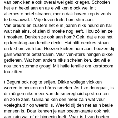
van bank ken e ook overal wel geld kriegen. Schooien
het e n hekel aan en as e wil ken e ook wel in t
allerbeste hotel sloapen, mor n dak boven kop is veuls
te benaauwd. t Vrije leven trekt hom slim aan.
Van breurs en zusters het e in joaren niks heurd en hai
wait nait ains, of zien òl moeke nog leeft. Hou zòllen ze
t moaken. Denken ze ook aan hom? Gek, dat e nou net
op kerstdag aan femilie denkt. Hai blift eemkes stoan
en kikt om zich tou. Hoezen kieken hom aan, hoezen dij
gain waarmte oetstroalen. Veur ven-sters hangen dikke
gedienen. Wat hom anders niks schelen ken, dat wil e
nou toch stomme groag! Mit haile femilie om kerstboom
tou zitten.
t Begunt ook nog te snijen. Dikke wollege vlokken
worren in houken en hörns smeten. As t zo deurgaait, is
dr mörgen niks meer van de smereghaid op stroa-ten
en zo te zain. Gainaine ken den meer zain wat veur
voeleghaid r op weerld is. Weerld dij den net as n beule
mensen is. Doar kennen je aan boetenkaante ook nait
aan zain wat of dr binnenin leeft. Voak is t van boeten