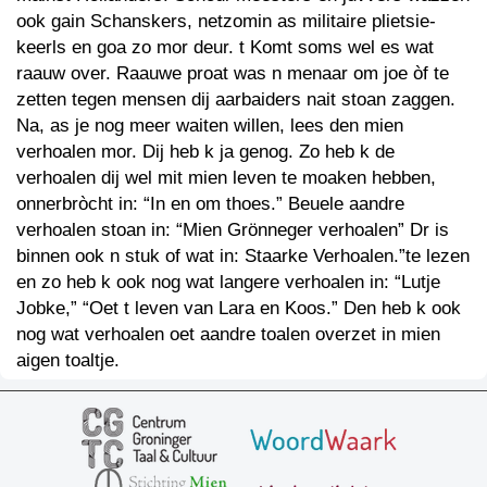
ook gain Schanskers, netzomin as militaire plietsie-
keerls en goa zo mor deur. t Komt soms wel es wat
raauw over. Raauwe proat was n menaar om joe òf te
zetten tegen mensen dij aarbaiders nait stoan zaggen.
Na, as je nog meer waiten willen, lees den mien
verhoalen mor. Dij heb k ja genog. Zo heb k de
verhoalen dij wel mit mien leven te moaken hebben,
onnerbròcht in: “In en om thoes.” Beuele aandre
verhoalen stoan in: “Mien Grönneger verhoalen” Dr is
binnen ook n stuk of wat in: Staarke Verhoalen.”te lezen
en zo heb k ook nog wat langere verhoalen in: “Lutje
Jobke,” “Oet t leven van Lara en Koos.” Den heb k ook
nog wat verhoalen oet aandre toalen overzet in mien
aigen toaltje.