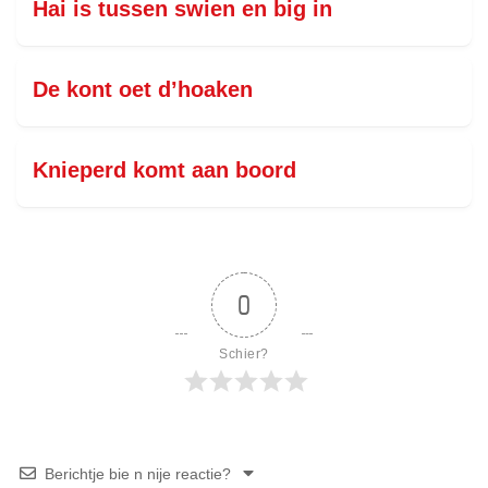
Hai is tussen swien en big in
De kont oet d’hoaken
Knieperd komt aan boord
0
Schier?
Berichtje bie n nije reactie?