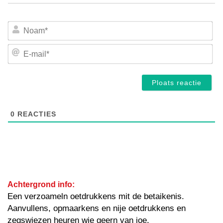
No
E-
mai
0
REACTIES
Achtergrond info:
Een verzoameln oetdrukkens mit de betaikenis.
Aanvullens, opmaarkens en nije oetdrukkens en
zegswiezen heuren wie geern van joe.