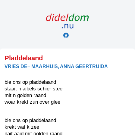
Skip
to
content
Pladdelaand
VRIES DE– MAARHUIS, ANNA GEERTRUIDA
bie ons op pladdelaand
staait n aibels schier stee
mit n golden raand
woar krekt zun over glee
bie ons op pladdelaand
krekt wat k zee
nait aaid mit golden raand