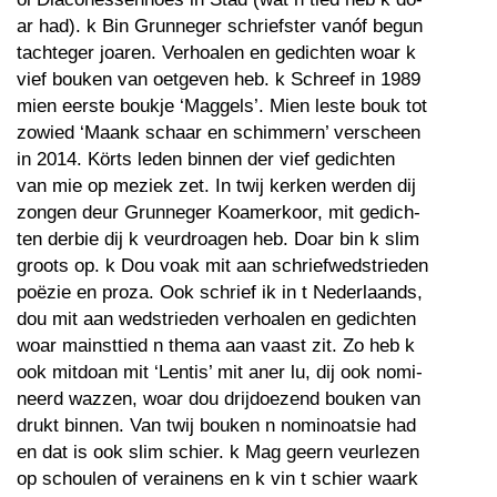
ar had). k Bin Grunneger schriefster vanóf begun
tachteger joaren. Verhoalen en gedichten woar k
vief bouken van oetgeven heb. k Schreef in 1989
mien eerste boukje ‘Maggels’. Mien leste bouk tot
zowied ‘Maank schaar en schimmern’ verscheen
in 2014. Körts leden binnen der vief gedichten
van mie op meziek zet. In twij kerken werden dij
zongen deur Grunneger Koamerkoor, mit gedich-
ten derbie dij k veurdroagen heb. Doar bin k slim
groots op. k Dou voak mit aan schriefwedstrieden
poëzie en proza. Ook schrief ik in t Nederlaands,
dou mit aan wedstrieden verhoalen en gedichten
woar mainsttied n thema aan vaast zit. Zo heb k
ook mitdoan mit ‘Lentis’ mit aner lu, dij ook nomi-
neerd wazzen, woar dou drijdoezend bouken van
drukt binnen. Van twij bouken n nominoatsie had
en dat is ook slim schier. k Mag geern veurlezen
op schoulen of verainens en k vin t schier waark