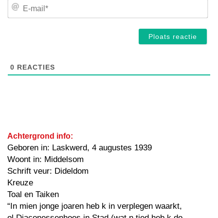
E-
mai
0
REACTIES
Achtergrond info:
Geboren in: Laskwerd, 4 augustes 1939
Woont in: Middelsom
Schrift veur: Dideldom
Kreuze
Toal en Taiken
“In mien jonge joaren heb k in verplegen waarkt,
ol Diaconessenhoes in Stad (wat n tied heb k do-