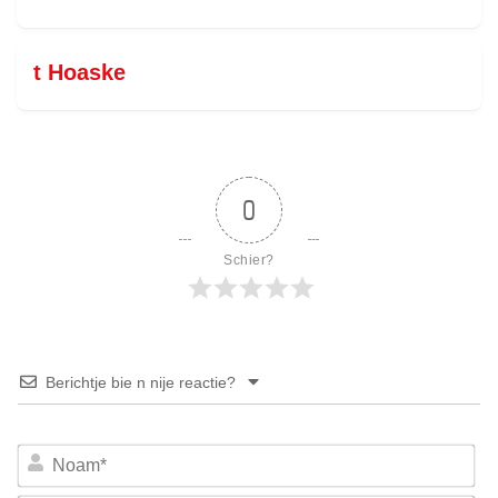
t Hoaske
0
Schier?
Berichtje bie n nije reactie?
No