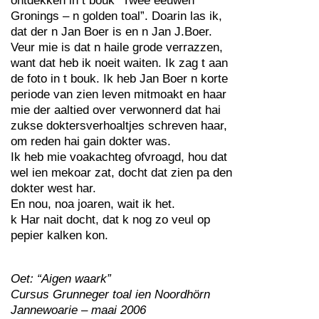
ontdekken in t bouk “Twee eeuwen
Gronings – n golden toal”. Doarin las ik,
dat der n Jan Boer is en n Jan J.Boer.
Veur mie is dat n haile grode verrazzen,
want dat heb ik noeit waiten. Ik zag t aan
de foto in t bouk. Ik heb Jan Boer n korte
periode van zien leven mitmoakt en haar
mie der aaltied over verwonnerd dat hai
zukse doktersverhoaltjes schreven haar,
om reden hai gain dokter was.
Ik heb mie voakachteg ofvroagd, hou dat
wel ien mekoar zat, docht dat zien pa den
dokter west har.
En nou, noa joaren, wait ik het.
k Har nait docht, dat k nog zo veul op
pepier kalken kon.
Oet: “Aigen waark”
Cursus Grunneger toal ien Noordhörn
Jannewoarie – maai 2006