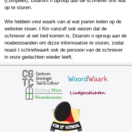
(compleet). Doarom n oproup aan de schriever ons wat
op te sturen.
Wie hebben veul waark van al wat joaren leden op de
webstee stoan. t Kin vanzulf ook wezen dat de
schriever al oet tied komen is. Doarom n oproup aan de
noabestoanden om dizze informoatsie te sturen, zodat
noast t schriefwaark ook de persoon van de schriever
in onze gedachten wieder leeft.