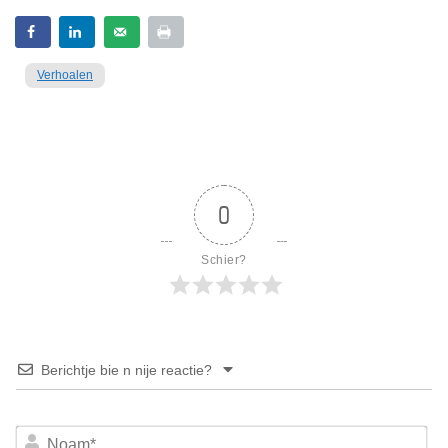
Verhoalen
0
Schier?
Berichtje bie n nije reactie?
No