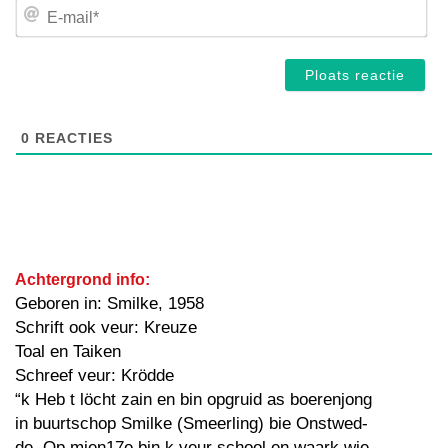
E-
mai
0
REACTIES
Achtergrond info:
Geboren in: Smilke, 1958
Schrift ook veur: Kreuze
Toal en Taiken
Schreef veur: Krödde
“k Heb t löcht zain en bin opgruid as boerenjong
in buurtschop Smilke (Smeerling) bie Onstwed-
de. Op mien17e bin k veur school en waark wie-