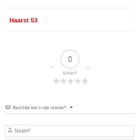
Haarst 53
0
Schier?
Berichtje bie n nije reactie?
No