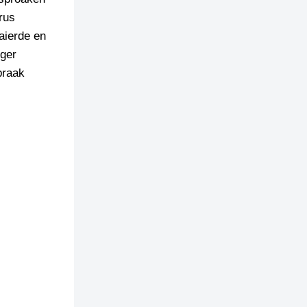
rus
aierde en
nger
praak