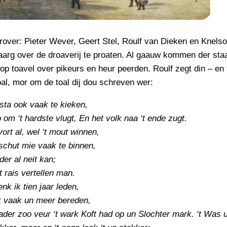
erover: Pieter Wever, Geert Stel, Roulf van Dieken en Knels
aarg over de droaverij te proaten. Al gaauw kommen der sta
op toavel over pikeurs en heur peerden. Roulf zegt din – en t
al, mor om de toal dij dou schreven wer:
 sta ook vaak te kieken,
 om ‘t hardste vlugt, En het volk naa ‘t ende zugt.
vort al, wel ‘t mout winnen,
schut mie vaak te binnen,
der al neit kan;
‘t rais vertellen man.
enk ik tien jaar leden,
k vaak un meer bereden,
ader zoo veur ‘t wark Koft had op un Slochter mark. ‘t Was 