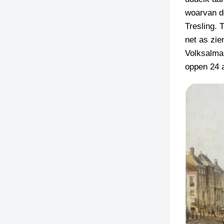
woarvan de
Tresling. 
net as zie
Volksalman
oppen 24 a