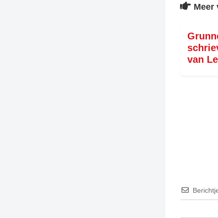
Meer 
Grunn
schriev
van L
Berichtj