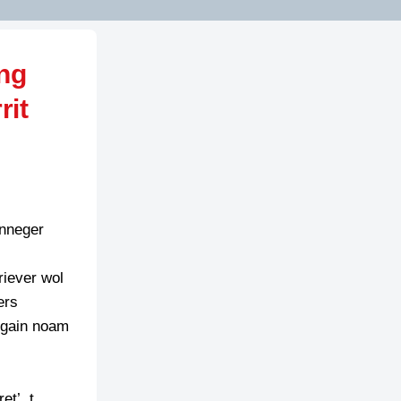
ing
rit
unneger
riever wol
ers
 gain noam
et’. t