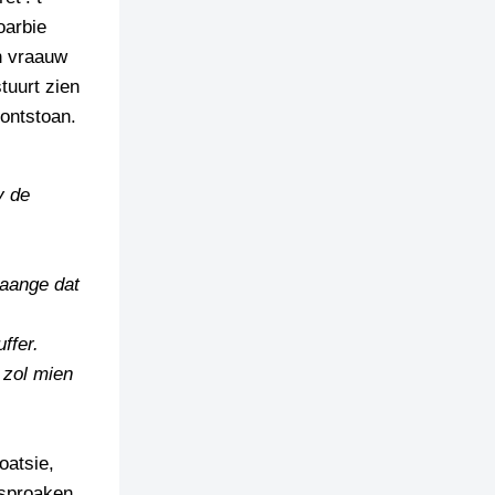
oarbie
n vraauw
tuurt zien
 ontstoan.
y de
baange dat
ffer.
 zol mien
oatsie,
nsproaken