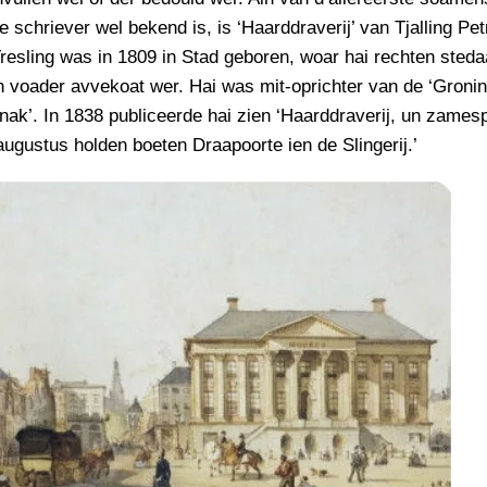
 schriever wel bekend is, is ‘Haarddraverij’ van Tjalling Pet
Tresling was in 1809 in Stad geboren, woar hai rechten steda
n voader avvekoat wer. Hai was mit-oprichter van de ‘Groni
ak’. In 1838 publiceerde hai zien ‘Haarddraverij, un zames
ugustus holden boeten Draapoorte ien de Slingerij.’