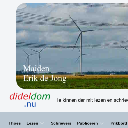
Skip
to
content
Ie kinnen der mit lezen en schri
Thoes
Lezen
Schrievers
Publiceren
Prikbord