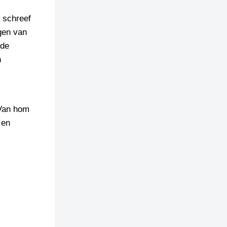
 schreef
gen van
 de
n
 Van hom
 en