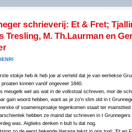
DIDELDOM.COM
eger schrieverij: Et & Fret; Tjall
KREUZE
s Tresling, M. Th.Laurman en Ger
JOEN
HORIZON
er
PAZZIPANTEN
HENRI
rste stokje heb ik heb joe al verteld dat je van eerliekse Gr
RIED
FLYER
j proaten kinnen vanòf ongeveer 1840.
N
INZENDENS
s meugelk wel ais wat in de volkstoal schreven, mor de sch
RIED
FLYER
oar gain woord hebben, want as je zo’n slim old in t Grunneg
PERSBERICHT
verske of soamensproakje tegenkomen staait ter mainsttied
INZENDENS
RIED
SCHRIEFWEDSTRIED
arschienlek hebben ze maind dat schrieven in t Grunnegers
2026
JURYRAPPORT
deg was. Aiglieks denken n bult lu dat nog.
FLYER
ston zo de eerst bekende literaire tekst in ons toal: ‘Et en Fr