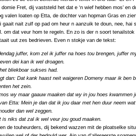
PERSBERICHT
 domie Fret, dij vaststeld het dat e ‘n wief hebben mos’ en d
FOTO’S
og valen loaten op Etta, de dochter van hopman Gras en zie
i gaait nait zulf op pad om heur n aanzuik te doun, nee, hai s
. om dat veur hom te regeln. En zo is der n soort tenailstok
taait uut zes bedrieven. Even n stokje van de tekst:
endag juffer, kom zel ik juffer na hoes tou brengen, juffer m
even dei kan ik wel droagen.
het bliekboar sukses had.
egt dan: Dat kank haast neit waigeren Domeny maar ik ben 
nten het zein.
 mos wy maar gaauw maaken dat wy in jou hoes kwammen ju
an Etta: Mein je dan dat ik jou daar met hen duur neem wat
mouder dan wel zeggen.
t is niks dat zal ik wel veur jou goud maaken.
n de touheurders, dij bekend wazzen mit de ploatselke situ
vuilen wel of der bedould wer. Ain van d’allereerste soame