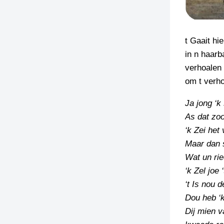
t Gaait hi
in n haarb
verhoalen 
om t verho
Ja jong ‘k
As dat zoo
‘k Zei het 
Maar dan 
Wat un rie
‘k Zel joe 
‘t Is nou d
Dou heb ‘
Dij mien v