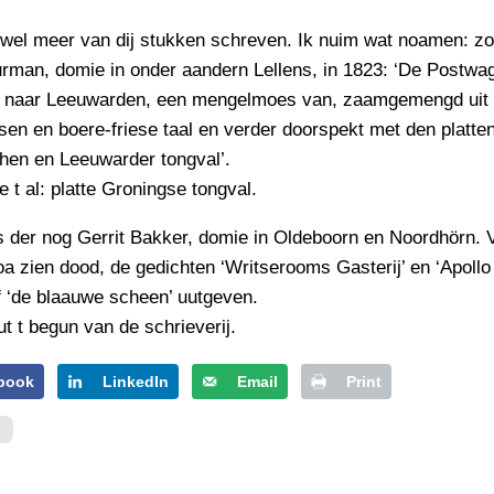
 wel meer van dij stukken schreven. Ik nuim wat noamen: zo
urman, domie in onder aandern Lellens, in 1823: ‘De Postwa
 naar Leeuwarden, een mengelmoes van, zaamgemengd uit
en en boere-friese taal en verder doorspekt met den platte
hen en Leeuwarder tongval’.
e t al: platte Groningse tongval.
s der nog Gerrit Bakker, domie in Oldeboorn en Noordhörn.
a zien dood, de gedichten ‘Writserooms Gasterij’ en ‘Apollo
 ‘de blaauwe scheen’ uutgeven.
uut t begun van de schrieverij.
book
LinkedIn
Email
Print