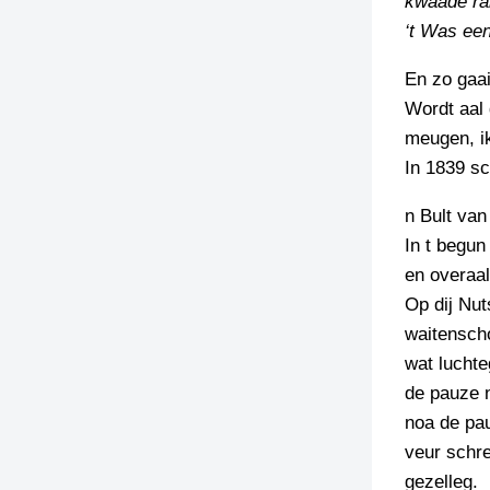
kwaade rak
‘t Was een
En zo gaai
Wordt aal 
meugen, ik
In 1839 sc
n Bult van
In t begun
en overaal
Op dij Nu
waitensch
wat luchte
de pauze 
noa de pau
veur schre
gezelleg.