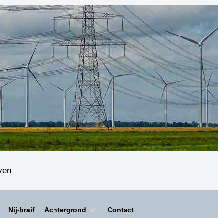
even
Nij-braif
Achtergrond
Contact