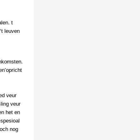
len. t
‘t leuven
inkomsten.
en’opricht
ed veur
ling veur
en het en
 spesioal
toch nog