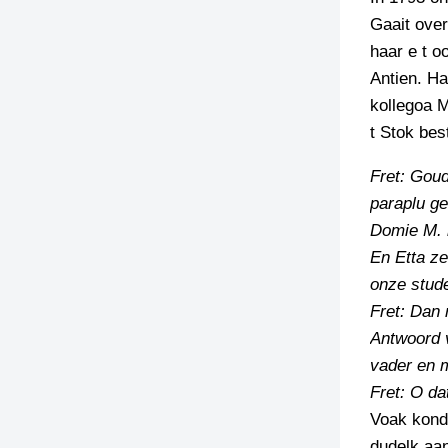
Gaait over
TIEDSCHRIFT
haar e t o
KREUZE
Antien. Ha
TENEEL
kollegoa M
t Stok bes
VERHOALEN
Fret: Goud
paraplu ge
Domie M. 
En Etta z
onze stude
Fret: Dan
Antwoord v
vader en 
Fret: O da
Voak konde
dudelk aan