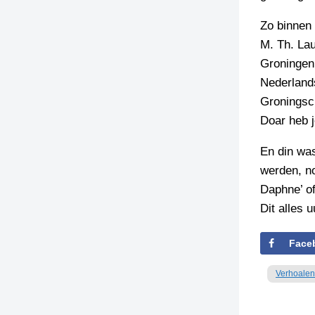
Zo binnen
M. Th. La
Groningen
Nederlands
Groningsc
Doar heb j
En din wa
werden, no
Daphne’ of
Dit alles 
Face
Verhoalen