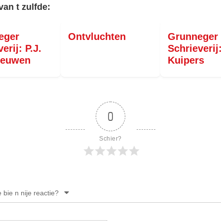
van t zulfde:
eger
Ontvluchten
Grunneger
erij: P.J.
Schrieverij
eeuwen
Kuipers
0
Schier?
e bie n nije reactie?