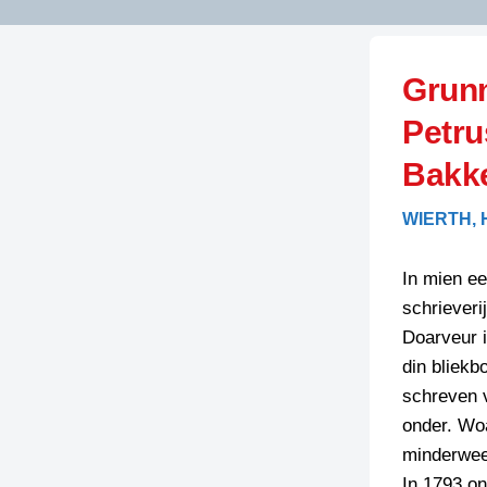
LITERATUUR
OPSTUREN
GEDICHTEN
Grunn
OVEREG
SPELLENSCONTROLE
HAIKU’S
BIENOAMEN
Petru
SCHRIEFREGELS
LAIDJES
LAIDTEKSTEN
Bakk
LEGENDEN
LIMERICKS
WIERTH, 
RECEPTEN
LUUSTERN
In mien ee
SPREUKEN
SCHRIEFWEDST
2024
schrieveri
VEURDRACHTE
Doarveur i
SCHRIEFWEDST
din bliekb
2025
schreven 
SCHRIEFWEDST
onder. Wo
2026
minderweer
STRIPS
In 1793 ont