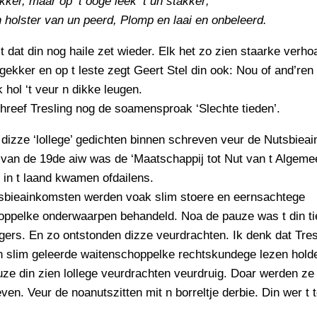
ker, maar op ‘t ooge leek ‘t un stakker;
 holster van un peerd, Plomp en laai en onbeleerd.
t dat din nog haile zet wieder. Elk het zo zien staarke verhoa
gekker en op t leste zegt Geert Stel din ook: Nou of and’ren 
 hol ‘t veur n dikke leugen.
hreef Tresling nog de soamensproak ‘Slechte tieden’.
 dizze ‘lollege’ gedichten binnen schreven veur de Nutsbiea
 van de 19de aiw was de ‘Maatschappij tot Nut van t Algeme
 in t laand kwamen ofdailens.
tsbieainkomsten werden voak slim stoere en eernsachtege
oppelke onderwaarpen behandeld. Noa de pauze was t din ti
gers. En zo ontstonden dizze veurdrachten. Ik denk dat Tres
n slim geleerde waitenschoppelke rechtskundege lezen hold
ze din zien lollege veurdrachten veurdruig. Doar werden ze
ven. Veur de noanutszitten mit n borreltje derbie. Din wer t 