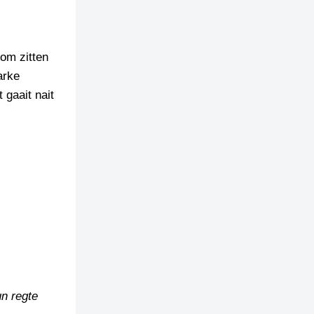
oom zitten
arke
 gaait nait
un regte