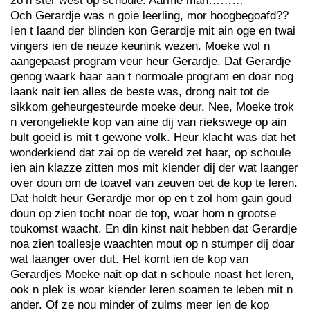
zo‘n ster west op schoule. Aarme man………
Och Gerardje was n goie leerling, mor hoogbegoafd??
Ien t laand der blinden kon Gerardje mit ain oge en twai
vingers ien de neuze keunink wezen. Moeke wol n
aangepaast program veur heur Gerardje. Dat Gerardje
genog waark haar aan t normoale program en doar nog
laank nait ien alles de beste was, drong nait tot de
sikkom geheurgesteurde moeke deur. Nee, Moeke trok
n verongeliekte kop van aine dij van riekswege op ain
bult goeid is mit t gewone volk. Heur klacht was dat het
wonderkiend dat zai op de wereld zet haar, op schoule
ien ain klazze zitten mos mit kiender dij der wat laanger
over doun om de toavel van zeuven oet de kop te leren.
Dat holdt heur Gerardje mor op en t zol hom gain goud
doun op zien tocht noar de top, woar hom n grootse
toukomst waacht. En din kinst nait hebben dat Gerardje
noa zien toallesje waachten mout op n stumper dij doar
wat laanger over dut. Het komt ien de kop van
Gerardjes Moeke nait op dat n schoule noast het leren,
ook n plek is woar kiender leren soamen te leben mit n
ander. Of ze nou minder of zulms meer ien de kop