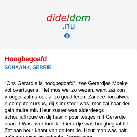
Skip
to
content
Hoogbegoafd
SCHAANK, GERRIE
“Ons Gerardje is hoogbegoafd”, zee Gerardjes Moeke
vol overtugens. Het mos wel zo wezen, want zai kon
vrouger zulms ook al zo goud leren. Zai dee nou alweer
n computercursus, dij slim stoer was, mor zai haar der
gain muite mit. Heur zuster was alderdeegs
schouljuffrouw en dij haar n poar testjes mit Gerardje
doan. t Was overdudelk : Gerardje was hoogbegoafd! t
Zat aan heur kaant van de femilie. Heur man was nait