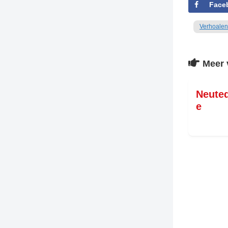
Face
Verhoalen
Meer 
Neuted
e