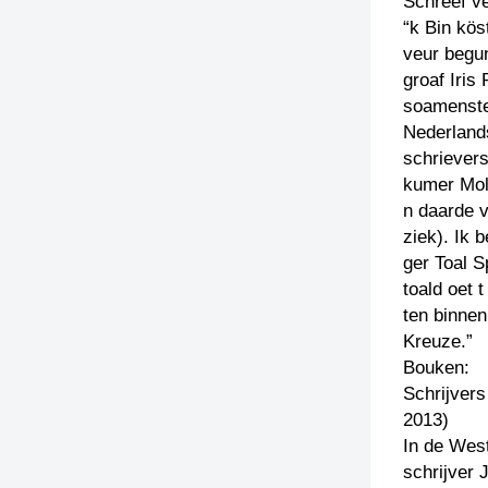
Schreef v
“k Bin kö
veur begu
groaf Iris
soamenstel
Nederlands
schrievers
kumer Mol
n daarde v
ziek). Ik 
ger Toal S
toald oet 
ten binnen
Kreuze.”
Bouken:
Schrijvers
2013)
In de Wes
schrijver 