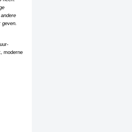
ge
e andere
k geven.
uur-
t, moderne