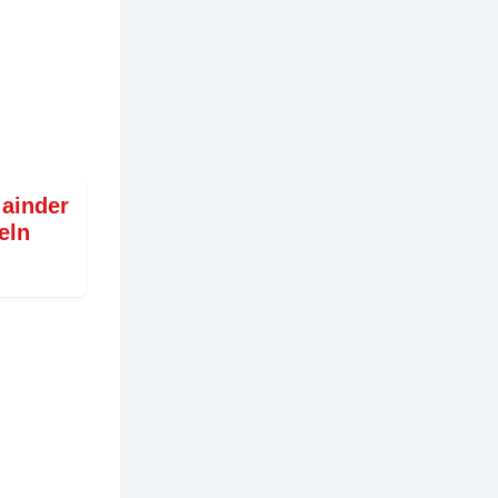
 ainder
eln