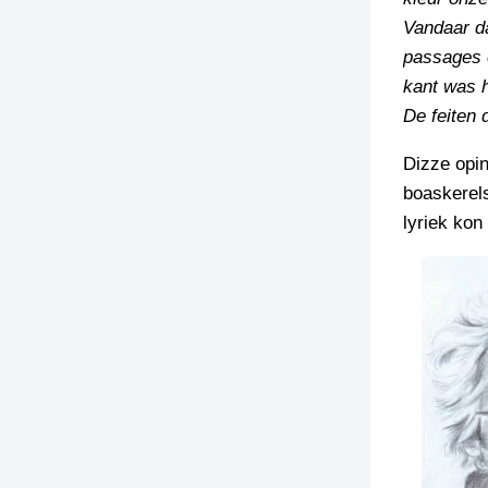
Vandaar d
passages e
kant was h
De feiten 
Dizze opin
boaskerel
lyriek kon