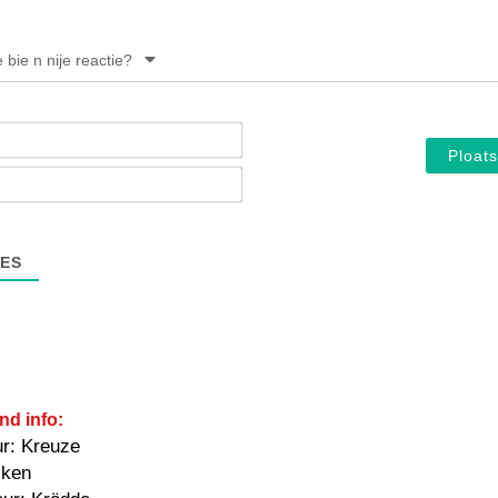
e bie n nije reactie?
Noam*
E-
mail*
ES
nd info:
ur: Kreuze
iken