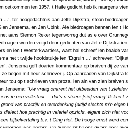
PERSBERICHT
n oetkommen ien 1957. t Haile gedicht heb ik naargens vien
FOTO’S
in …’, ter noagedachtnis aan Jelte Dijkstra, stoan biedroage
Sien Jensema, en Jan Ubink. Ale biedroagen bennen ien t Ho
 net aans Siemon Reker tegenworreg dut as e over Grunneg
iedroagen worden volgd deur gedichten van Jelte Dijkstra ien 
s en ien t Westerkwartiers, want hai schreef ien baaide var
ma het t twijde hoofdstukje ien ‘Etgruin …’ schreven: ‘Dijkst
en’. Jensema geft doarien kommentaar op braiven dij ze van
 ze begon mit heur schrieverij. Op aanroaden van Dijkstra l
ur tou op t schrieven van proza. Ien ain van zien braiven 
aan Jensema:
“Uw vraag omtrent het uitbeelden van t zielele
ns in een volkstaal … dat’s n stoere [sic] vraag! Ik kan t 
grond van practijk en overdenking (altijd slechts m’n eigen
s dialect hoe prachtig in velerlei opzicht, eigent zich niet voo
een bijbelvertaling b.v. t Ging niet. De hooge ernst werd co
r woorden was anders. De humor zit bij ons dwars door alle