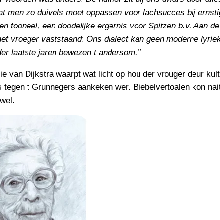
at men zo duivels moet oppassen voor lachsucces bij ernsti
n tooneel, een doodelijke ergernis voor Spitzen b.v. Aan d
et vroeger vaststaand: Ons dialect kan geen moderne lyrie
der laatste jaren bewezen t andersom.’’
ie van Dijkstra waarpt wat licht op hou der vrouger deur kult
s tegen t Grunnegers aankeken wer. Biebelvertoalen kon nai
 wel.