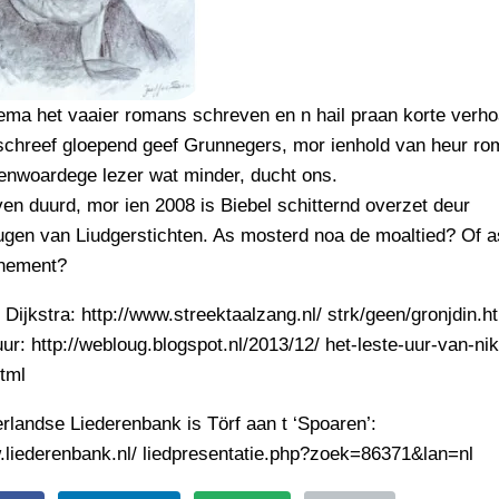
ma het vaaier romans schreven en n hail praan korte verho
chreef gloepend geef Grunnegers, mor ienhold van heur ro
enwoardege lezer wat minder, ducht ons.
ven duurd, mor ien 2008 is Biebel schitternd overzet deur
ugen van Liudgerstichten. As mosterd noa de moaltied? Of a
nement?
 Dijkstra: http://www.streektaalzang.nl/ strk/geen/gronjdin.h
uur: http://webloug.blogspot.nl/2013/12/ het-leste-uur-van-nik
tml
rlandse Liederenbank is Törf aan t ‘Spoaren’:
.liederenbank.nl/ liedpresentatie.php?zoek=86371&lan=nl