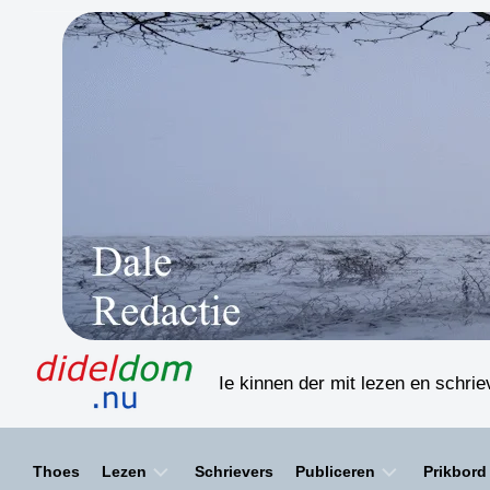
Skip
to
content
Ie kinnen der mit lezen en schri
Thoes
Lezen
Schrievers
Publiceren
Prikbord