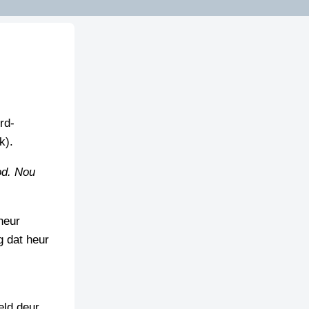
rd-
k).
od. Nou
heur
g dat heur
eld deur