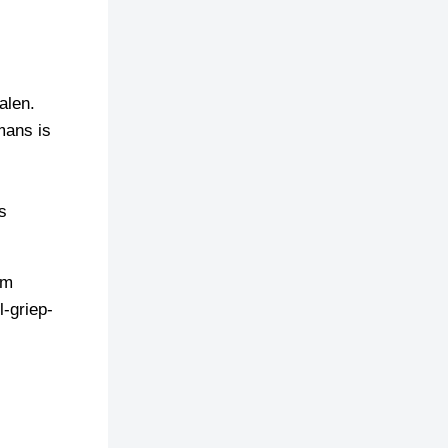
alen.
mans is
s
tm
l-griep-