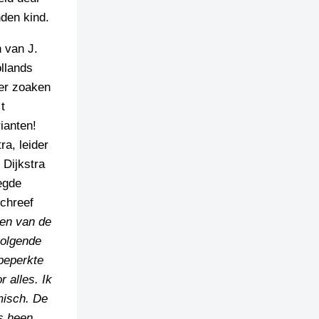
den kind.
n van J.
llands
er zoaken
t
ianten!
ra, leider
 Dijkstra
egde
schreef
ven van de
volgende
 beperkte
r alles. Ik
misch. De
s heen.