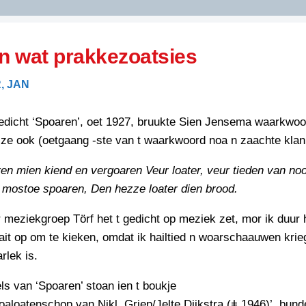
DIDELDOM.COM
en wat prakkezoatsies
KREUZE
, JAN
JOEN
HORIZON
gedicht ‘Spoaren’, oet 1927, bruukte Sien Jensema waarkwoo
PAZZIPANTEN
ze ook (oetgaang -ste van t waarkwoord noa n zaachte klan
n mien kiend en vergoaren Veur loater, veur tieden van no
RIED
FLYER
 mostoe spoaren, Den hezze loater dien brood.
N
INZENDENS
meziekgroep Törf het t gedicht op meziek zet, mor ik duur 
RIED
FLYER
it op om te kieken, omdat ik hailtied n woarschaauwen krie
PERSBERICHT
INZENDENS
rlek is.
RIED
SCHRIEFWEDSTRIED
2026
JURYRAPPORT
s van ‘Spoaren’ stoan ien t boukje
FLYER
noaloatenschop van Nikl. Griep/Jelte Dijkstra (ǂ 1946)’, bund