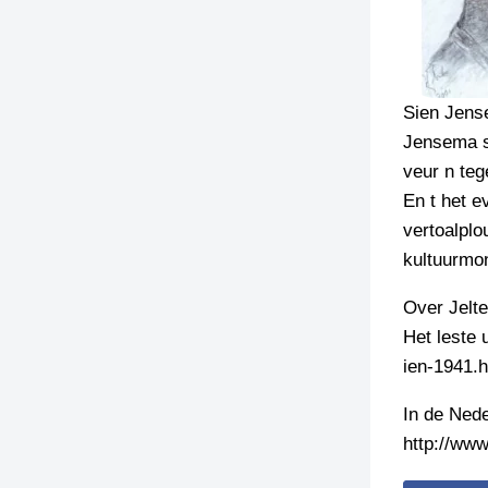
Sien Jense
Jensema s
veur n teg
En t het e
vertoalplo
kultuurmo
Over Jelte
Het leste 
ien-1941.h
In de Nede
http://www