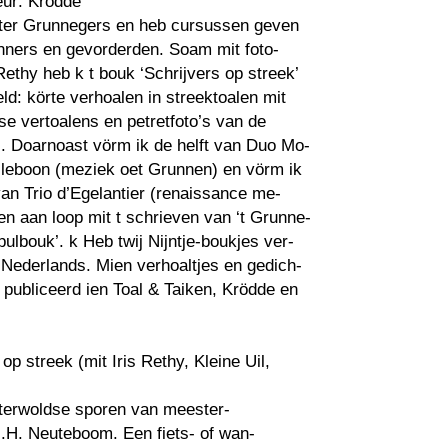
eur: Krödde
ster Grunnegers en heb cursussen geven
nners en gevorderden. Soam mit foto-
 Rethy heb k t bouk ‘Schrijvers op streek’
d: körte verhoalen in streektoalen mit
e vertoalens en petretfoto’s van de
. Doarnoast vörm ik de helft van Duo Mo-
leboon (meziek oet Grunnen) en vörm ik
an Trio d’Egelantier (renaissance me-
ben aan loop mit t schrieven van ‘t Grunne-
pulbouk’. k Heb twij Nijntje-boukjes ver-
t Nederlands. Mien verhoaltjes en gedich-
 publiceerd ien Toal & Taiken, Krödde en
 op streek (mit Iris Rethy, Kleine Uil,
terwoldse sporen van meester-
J.H. Neuteboom. Een fiets- of wan-