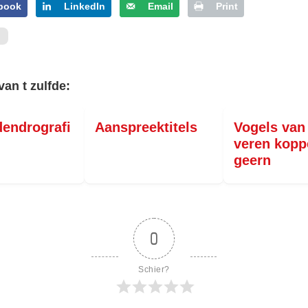
book
LinkedIn
Email
Print
van t zulfde:
endrografi
Aanspreektitels
Vogels van
veren kopp
geern
0
Schier?