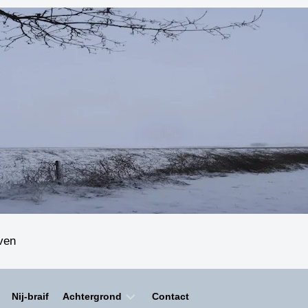
even
Nij-braif
Achtergrond
Contact