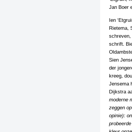
Jan Boer e
TIEDSCHRIFT
KREUZE
Ien ‘Etgru
Rietema, 
TENEEL
schreven,
VERHOALEN
schrift. B
Oldambster
Sien Jense
der jonger
kreeg, dou
Jensema he
Dijkstra 
moderne me
zeggen op 
opinie): on
probeerde 
kleur onze