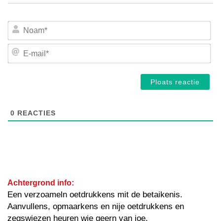
No
E-
mai
0
REACTIES
Achtergrond info:
Een verzoameln oetdrukkens mit de betaikenis.
Aanvullens, opmaarkens en nije oetdrukkens en
zegswiezen heuren wie geern van joe.