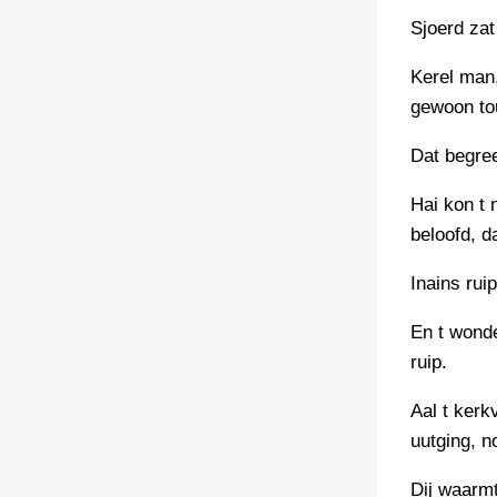
Sjoerd zat
Kerel man,
gewoon tou
Dat begree
Hai kon t 
beloofd, d
Inains rui
En t wonde
ruip.
Aal t kerk
uutging, n
Dij waarm