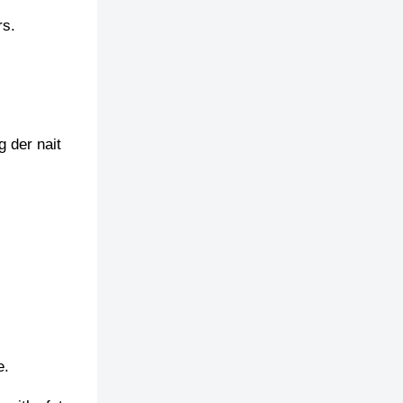
rs.
 der nait
e.