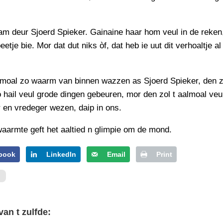
m deur Sjoerd Spieker. Gainaine haar hom veul in de reken, 
etje bie. Mor dat dut niks òf, dat heb ie uut dit verhoaltje al
lmoal zo waarm van binnen wazzen as Sjoerd Spieker, den z
o hail veul grode dingen gebeuren, mor den zol t aalmoal veu
 en vredeger wezen, daip in ons.
waarmte geft het aaltied n glimpie om de mond.
book
LinkedIn
Email
Print
van t zulfde: