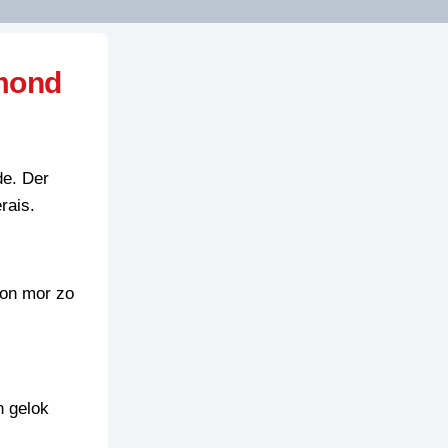
 mond
de. Der
rais.
kon mor zo
n gelok