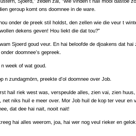
lustern, Sjoerd,” zeden zai, “wie vinden t hail mooi dastoe zo
dien geroup komt ons doomnee in de ware.
nou onder de preek stil holdst, den zellen wie die veur t wint
 wollen dekens geven! Hou liekt die dat tou?”
wam Sjoerd goud veur. En hai beloofde de djoakens dat hai z
l onder doomnee’s gepreek.
 n week of wat goud.
op n zundagmörn, preekte d’ol doomnee over Job.
erst hail riek west was, verspeulde alles, zien vai, zien huus,
a, net niks huil e meer over. Mor Job huil de kop ter veur en 
ee, dat dee hai nait, nooit nait!
kreeg hai alles weerom, joa, hai wer nog veul rieker en gelo