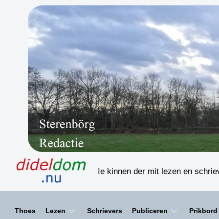
Skip
to
content
Ie kinnen der mit lezen en schri
Thoes
Lezen
Schrievers
Publiceren
Prikbord