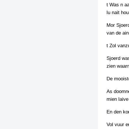
t Was n aa
lu nait ho
Mor Sjoerd
van de ain
t Zol vanz
Sjoerd wa
zien waarm
De mooist
As doomnee
mien laive
En den ko
Vol vuur e