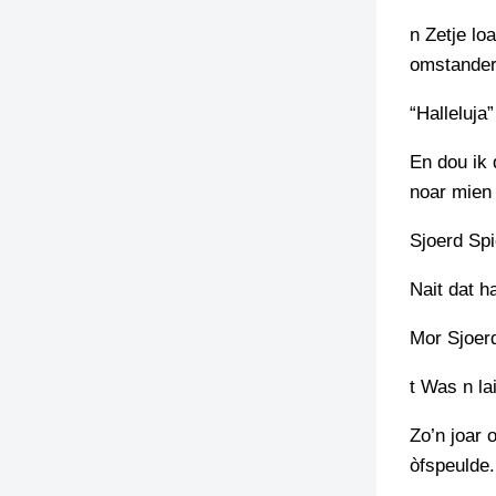
n Zetje lo
TIEDSCHRIFT
KREUZE
omstanders
TENEEL
“Halleluja
VERHOALEN
En dou ik 
noar mien 
Sjoerd Spi
Nait dat h
Mor Sjoer
t Was n la
Zo’n joar 
òfspeulde.