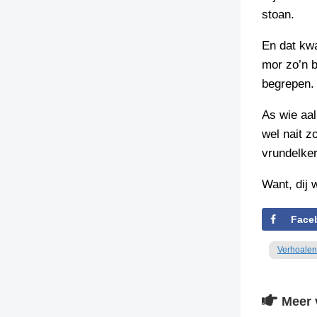
stoan.
En dat kwa
mor zo’n be
begrepen.
As wie aa
wel nait z
vrundelker
Want, dij 
Face
Verhoalen
Meer 