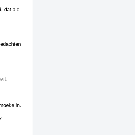
, dat ale
 gedachten
ait.
 moeke in.
k