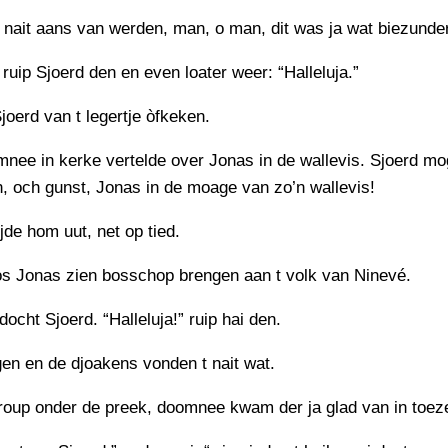
r nait aans van werden, man, o man, dit was ja wat biezunde
” ruip Sjoerd den en even loater weer: “Halleluja.”
joerd van t legertje òfkeken.
nee in kerke vertelde over Jonas in de wallevis. Sjoerd mog
, och gunst, Jonas in de moage van zo’n wallevis!
ijde hom uut, net op tied.
s Jonas zien bosschop brengen aan t volk van Ninevé.
docht Sjoerd. “Halleluja!” ruip hai den.
gen en de djoakens vonden t nait wat.
roup onder de preek, doomnee kwam der ja glad van in toez