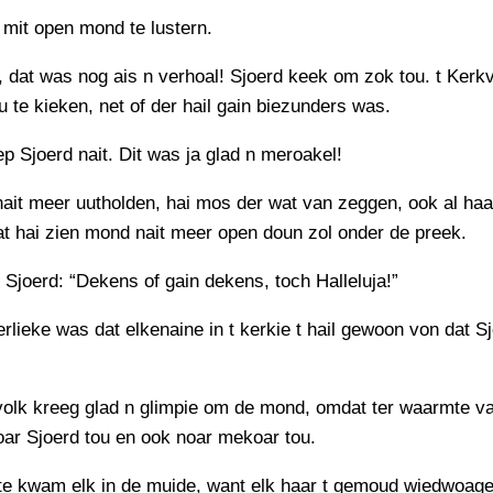
 mit open mond te lustern.
 dat was nog ais n verhoal! Sjoerd keek om zok tou. t Kerkv
 te kieken, net of der hail gain biezunders was.
p Sjoerd nait. Dit was ja glad n meroakel!
nait meer uutholden, hai mos der wat van zeggen, ook al haa
at hai zien mond nait meer open doun zol onder de preek.
p Sjoerd: “Dekens of gain dekens, toch Halleluja!”
rlieke was dat elkenaine in t kerkie t hail gewoon von dat S
volk kreeg glad n glimpie om de mond, omdat ter waarmte v
oar Sjoerd tou en ook noar mekoar tou.
te kwam elk in de muide, want elk haar t gemoud wiedwoag