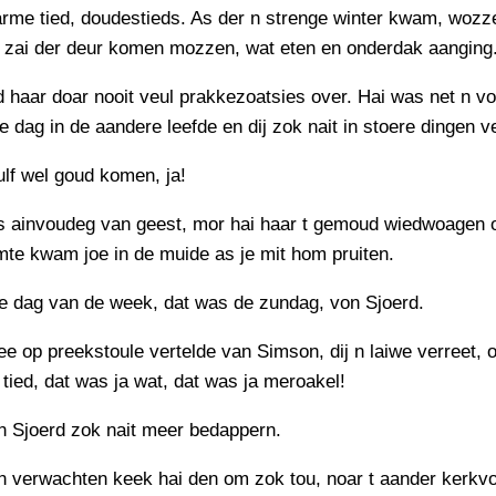
rme tied, doudestieds. As der n strenge winter kwam, wozz
u zai der deur komen mozzen, wat eten en onderdak aanging
 haar doar nooit veul prakkezoatsies over. Hai was net n vog
e dag in de aandere leefde en dij zok nait in stoere dingen v
ulf wel goud komen, ja!
s ainvoudeg van geest, mor hai haar t gemoud wiedwoagen 
te kwam joe in de muide as je mit hom pruiten.
e dag van de week, dat was de zundag, von Sjoerd.
 op preekstoule vertelde van Simson, dij n laiwe verreet, 
 tied, dat was ja wat, dat was ja meroakel!
n Sjoerd zok nait meer bedappern.
n verwachten keek hai den om zok tou, noar t aander kerkvo