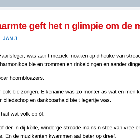
DIDELDOM.COM
aarmte geft het n glimpie om de
KREUZE
 JAN J.
JOEN
HORIZON
 Haailsleger, was aan t meziek moaken op d’houke van stroa
PAZZIPANTEN
harmonikoa bie en trommen en rinkeldingen en aander dinge
poar hoornbloazers.
RIED
FLYER
r ook bie zongen. Elkenaine was zo monter as wat en men 
N
INZENDENS
er bliedschop en dankboarhaid bie t legertje was.
RIED
FLYER
PERSBERICHT
ail wat volk op òf.
INZENDENS
RIED
SCHRIEFWEDSTRIED
of der in dij kòlle, winderge stroade inains n stee van vree e
2026
JURYRAPPORT
FLYER
. En de muzikanten kwammen aal beter op dreef.