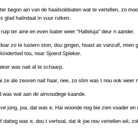
PERSBERICHT
ater begon ain van de haailsoldoaten wat te vertellen, zo mooi
FOTO’S
 glad hailndaal in vuur ruiken.
” ruip ter aine en even loater weer “Halleluja” deur n aander.
doar zo te lustern ston, dou gingen, hoast as vanzulf, mien
kindertied tou, noar Sjoerd Spieker.
eker was nait al te schaarp.
ai ze ale zeuven nait haar, nee, zo slim was t nou ook weer n
d was wat aan de ainvoudege kaande.
ive jong, joa, dat was e. Hai woonde nog bie zien voader en
of datteg was e, dou t verhoal, dat ik joe nou vertellen wil, zo