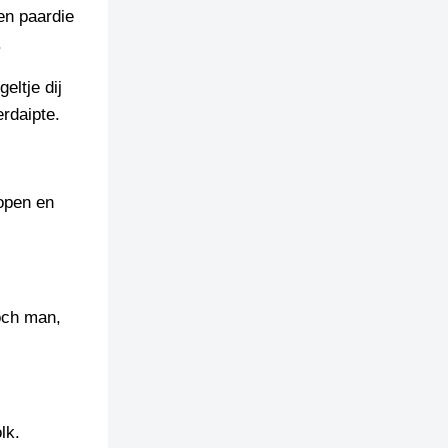
en paardie
.
eltje dij
erdaipte.
open en
och man,
lk.