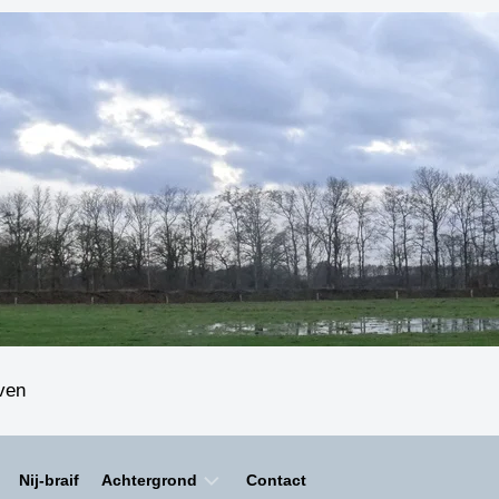
even
Nij-braif
Achtergrond
Contact