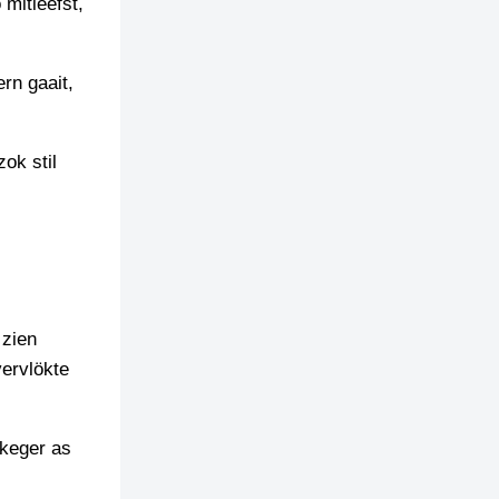
 mitleefst,
ern gaait,
ok stil
 zien
vervlökte
kkeger as