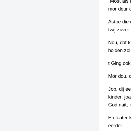
“Most ais 
mor deur 
Astoe die 
twij zuver
Nou, dat k
holden zo
t Ging ook
Mor dou, 
Job, dij e
kinder, jo
God nait, n
En loater 
eerder.