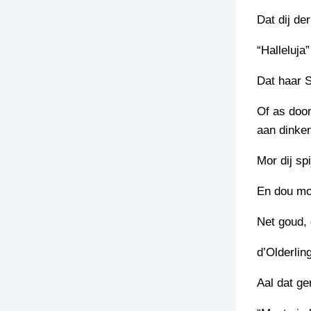
Dat dij de
“Halleluja
Dat haar S
Of as doom
aan dinken
Mor dij sp
En dou mo
Net goud, 
d’Olderlin
Aal dat ge