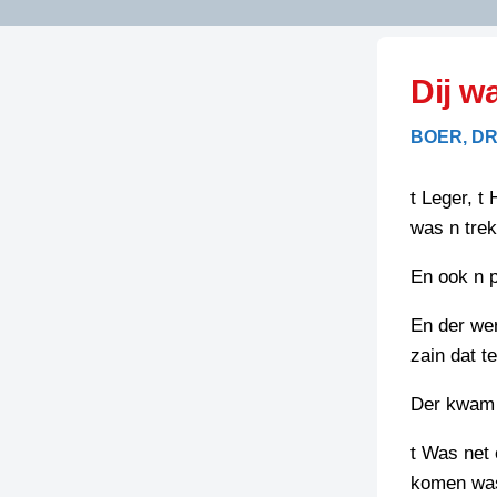
LITERATUUR
OPSTUREN
GEDICHTEN
Dij w
OVEREG
SPELLENSCONTROLE
HAIKU’S
BIENOAMEN
BOER, DR.
SCHRIEFREGELS
LAIDJES
LAIDTEKSTEN
LEGENDEN
t Leger, t
LIMERICKS
was n trek
RECEPTEN
LUUSTERN
En ook n 
SPREUKEN
SCHRIEFWEDST
2024
En der we
VEURDRACHTE
zain dat t
SCHRIEFWEDST
2025
Der kwam h
SCHRIEFWEDST
2026
t Was net 
komen was
STRIPS