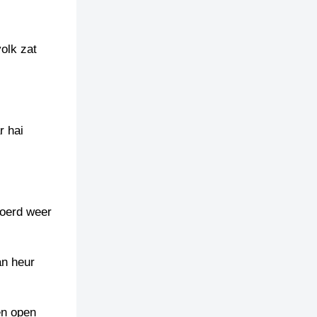
olk zat
r hai
joerd weer
an heur
en open