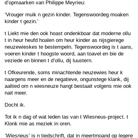
d’opmaarken van Philippe Meyrieu:
‘Vrouger muik n gezin kinder. Tegenswoordeg moaken
kinder t gezin.’
t Liekt mie den ook hoast ondenkboar dat moderne ollu
t in heur heufd hoalen om heur kinder as nijsgierege
neuzewieskes te bestempeln. Tegenswoordeg is t aans,
voeren kinder t hoogste woord, aan toavel en bie de
veziede en binnen t d’ollu, dij luustern.
t Ofkeurende, soms minachtende neuzewies heur k
naargens meer en de negatieve, ongunstege klank, dij
aaltied om n wiesneuze hangt bestaait volgens mie ook
nait meer.
Docht ik.
Tot ik n dag of wat leden las van t Wiesneus-project. t
Klonk mie as meziek in oren.
‘Wiesneus’
is n tiedschrift, dat in meertmoand op legere