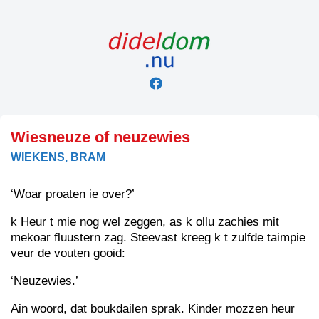
Skip
to
content
Wiesneuze of neuzewies
WIEKENS, BRAM
‘Woar proaten ie over?’
k Heur t mie nog wel zeggen, as k ollu zachies mit
mekoar fluustern zag. Steevast kreeg k t zulfde taimpie
veur de vouten gooid:
‘Neuzewies.’
Ain woord, dat boukdailen sprak. Kinder mozzen heur