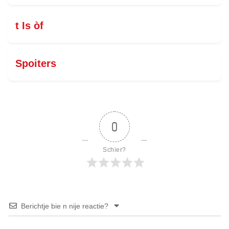
t Is òf
Spoiters
0
Schier?
Berichtje bie n nije reactie?