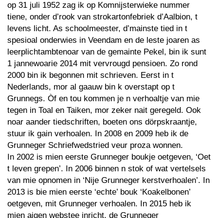
op 31 juli 1952 zag ik op Komnijsterwieke nummer
tiene, onder d’rook van strokartonfebriek d’Aalbion, t
levens licht. As schoolmeester, d’mainste tied in t
spesioal onderwies in Veendam en de leste joaren as
leerplichtambtenoar van de gemainte Pekel, bin ik sunt
1 jannewoarie 2014 mit vervrougd pensioen. Zo rond
2000 bin ik begonnen mit schrieven. Eerst in t
Nederlands, mor al gaauw bin k overstapt op t
Grunnegs. Òf en tou kommen je n verhoaltje van mie
tegen in Toal en Taiken, mor zeker nait geregeld. Ook
noar aander tiedschriften, boeten ons dörpskraantje,
stuur ik gain verhoalen. In 2008 en 2009 heb ik de
Grunneger Schriefwedstried veur proza wonnen.
In 2002 is mien eerste Grunneger boukje oetgeven, ‘Oet
t leven grepen’. In 2006 binnen n stok of wat vertelsels
van mie opnomen in ‘Nije Grunneger kerstverhoalen’. In
2013 is bie mien eerste ‘echte’ bouk ‘Koakelbonen’
oetgeven, mit Grunneger verhoalen. In 2015 heb ik
mien aigen webstee inricht, de Grunneger