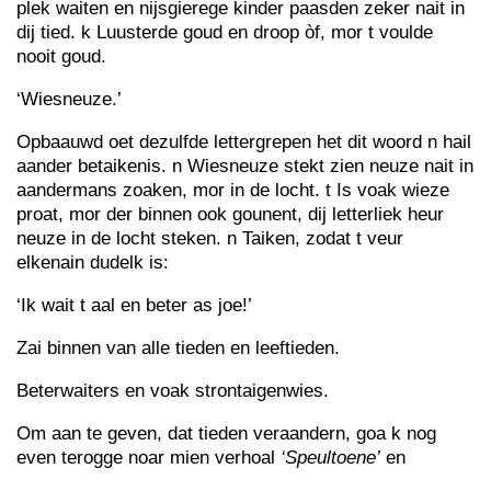
plek waiten en nijsgierege kinder paasden zeker nait in
dij tied. k Luusterde goud en droop òf, mor t voulde
nooit goud.
‘Wiesneuze.’
Opbaauwd oet dezulfde lettergrepen het dit woord n hail
aander betaikenis. n Wiesneuze stekt zien neuze nait in
aandermans zoaken, mor in de locht. t Is voak wieze
proat, mor der binnen ook gounent, dij letterliek heur
neuze in de locht steken. n Taiken, zodat t veur
elkenain dudelk is:
‘Ik wait t aal en beter as joe!’
Zai binnen van alle tieden en leeftieden.
Beterwaiters en voak strontaigenwies.
Om aan te geven, dat tieden veraandern, goa k nog
even terogge noar mien verhoal
‘Speultoene’
en