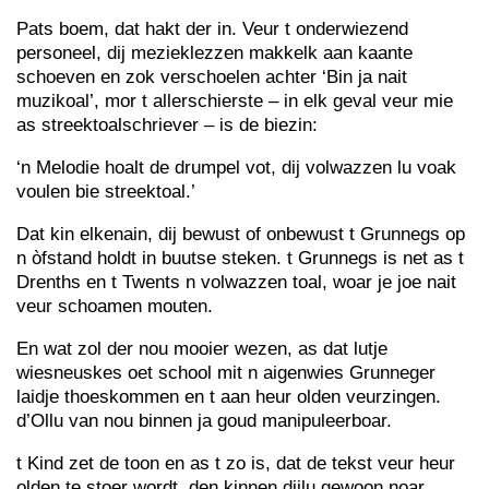
Pats boem, dat hakt der in. Veur t onderwiezend
personeel, dij mezieklezzen makkelk aan kaante
schoeven en zok verschoelen achter ‘Bin ja nait
muzikoal’, mor t allerschierste – in elk geval veur mie
as streektoalschriever – is de biezin:
‘n Melodie hoalt de drumpel vot, dij volwazzen lu voak
voulen bie streektoal.’
Dat kin elkenain, dij bewust of onbewust t Grunnegs op
n òfstand holdt in buutse steken. t Grunnegs is net as t
Drenths en t Twents n volwazzen toal, woar je joe nait
veur schoamen mouten.
En wat zol der nou mooier wezen, as dat lutje
wiesneuskes oet school mit n aigenwies Grunneger
laidje thoeskommen en t aan heur olden veurzingen.
d’Ollu van nou binnen ja goud manipuleerboar.
t Kind zet de toon en as t zo is, dat de tekst veur heur
olden te stoer wordt, den kinnen dijlu gewoon noar