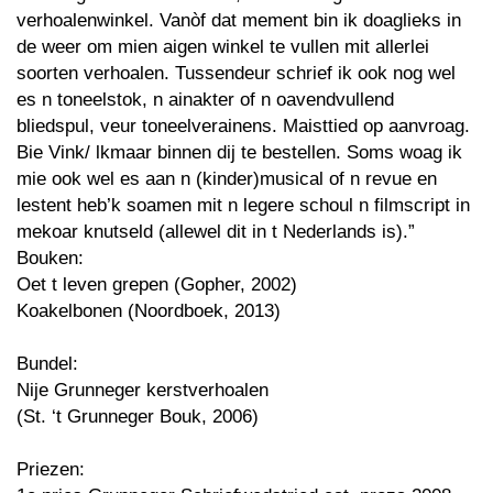
verhoalenwinkel. Vanòf dat mement bin ik doaglieks in
de weer om mien aigen winkel te vullen mit allerlei
soorten verhoalen. Tussendeur schrief ik ook nog wel
es n toneelstok, n ainakter of n oavendvullend
bliedspul, veur toneelverainens. Maisttied op aanvroag.
Bie Vink/ lkmaar binnen dij te bestellen. Soms woag ik
mie ook wel es aan n (kinder)musical of n revue en
lestent heb’k soamen mit n legere schoul n filmscript in
mekoar knutseld (allewel dit in t Nederlands is).”
Bouken:
Oet t leven grepen (Gopher, 2002)
Koakelbonen (Noordboek, 2013)
Bundel:
Nije Grunneger kerstverhoalen
(St. ‘t Grunneger Bouk, 2006)
Priezen: