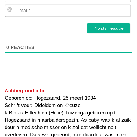
E-
mai
0
REACTIES
Achtergrond info:
Geboren op: Hogezaand, 25 meert 1934
Schrift veur: Dideldom en Kreuze
k Bin as Hillechien (Hillie) Tuizenga geboren op t
Hogezaand in n aarbaidersgezin. As baby was k al zaik
deur n medische misser en k zol dat wellicht nait
overleven. Da’s wel gebeurd, mor doardeur was mien