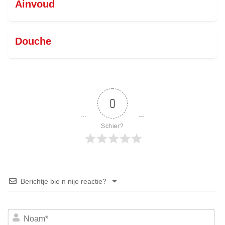
Ainvoud
Douche
0
Schier?
Berichtje bie n nije reactie?
No