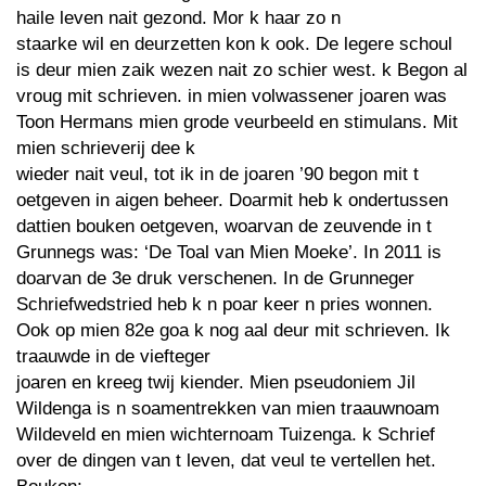
haile leven nait gezond. Mor k haar zo n
staarke wil en deurzetten kon k ook. De legere schoul
is deur mien zaik wezen nait zo schier west. k Begon al
vroug mit schrieven. in mien volwassener joaren was
Toon Hermans mien grode veurbeeld en stimulans. Mit
mien schrieverij dee k
wieder nait veul, tot ik in de joaren ’90 begon mit t
oetgeven in aigen beheer. Doarmit heb k ondertussen
dattien bouken oetgeven, woarvan de zeuvende in t
Grunnegs was: ‘De Toal van Mien Moeke’. In 2011 is
doarvan de 3e druk verschenen. In de Grunneger
Schriefwedstried heb k n poar keer n pries wonnen.
Ook op mien 82e goa k nog aal deur mit schrieven. Ik
traauwde in de viefteger
joaren en kreeg twij kiender. Mien pseudoniem Jil
Wildenga is n soamentrekken van mien traauwnoam
Wildeveld en mien wichternoam Tuizenga. k Schrief
over de dingen van t leven, dat veul te vertellen het.