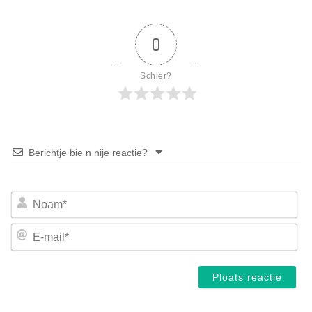
0
Schier?
Berichtje bie n nije reactie?
No
E-
mai