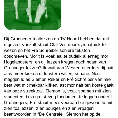
Dij Grunneger toallezzen op TV Noord hebben dat mit
ofgeven: vanzulf staait Olaf Vos doar sympathiek te
wezen en het Fré Schreiber schiere teksten
opschreven. Mor t is voak aal te dudelk allenneg mor
Hogelandsters, en dij lezzen kregen doch noam van
Grúnneger lezzen? Ik wait van Westerketierders dij nait
ains meer kieken of luustern willen, schane. Nou
maggen lu as Siemon Reker en Fré Schreiber van mie
best wat mit mekoar kifken, ast mor nait ten köste gaait
van onze streektoal. Siemon is, voak soamen mit zien
studenten, bezeg n steveg fundament te leggen onder t
Grunnegers. Fré staait meer veuraan bie gewone lu mit
zien toallezzen, zien boukjes en zien vroagen
beantwoorden in “De Centrale’. Siemon het op de