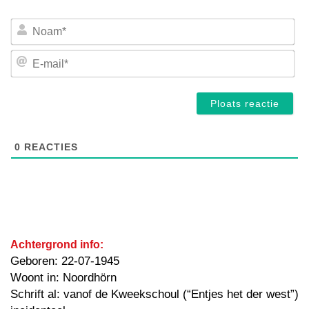
No
E-
mai
0
REACTIES
Achtergrond info:
Geboren: 22-07-1945
Woont in: Noordhörn
Schrift al: vanof de Kweekschoul (“Entjes het der west”)