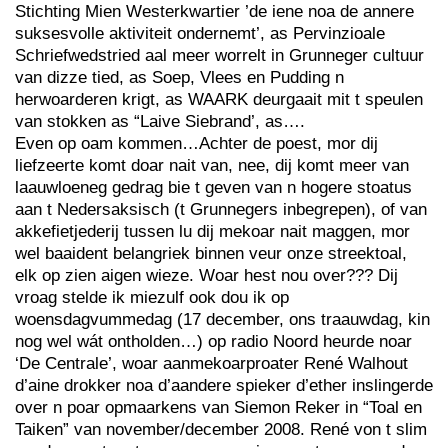
Stichting Mien Westerkwartier ’de iene noa de annere
suksesvolle aktiviteit ondernemt’, as Pervinzioale
Schriefwedstried aal meer worrelt in Grunneger cultuur
van dizze tied, as Soep, Vlees en Pudding n
herwoarderen krigt, as WAARK deurgaait mit t speulen
van stokken as “Laive Siebrand’, as….
Even op oam kommen…Achter de poest, mor dij
liefzeerte komt doar nait van, nee, dij komt meer van
laauwloeneg gedrag bie t geven van n hogere stoatus
aan t Nedersaksisch (t Grunnegers inbegrepen), of van
akkefietjederij tussen lu dij mekoar nait maggen, mor
wel baaident belangriek binnen veur onze streektoal,
elk op zien aigen wieze. Woar hest nou over??? Dij
vroag stelde ik miezulf ook dou ik op
woensdagvummedag (17 december, ons traauwdag, kin
nog wel wát ontholden…) op radio Noord heurde noar
‘De Centrale’, woar aanmekoarproater René Walhout
d’aine drokker noa d’aandere spieker d’ether inslingerde
over n poar opmaarkens van Siemon Reker in “Toal en
Taiken” van november/december 2008. René von t slim