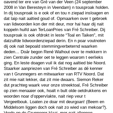
oavend ter ere van Gré van der Veen (24 september
2008 in Van Beresteyn in Veendam) n tousproak holden.
In dij tousproak is e ook of en tou n ziepad insloagen en
dat laip nait aaltied goud of. Opmaarken over t gebroek
van lidwoorden kon der mit deur, mor hai haar dij nait
koppeln huifd aan TerLoanPries van Fré Schreiber. Dij
tousproak is ook ofdrokt in leste “Toal en Taiken”, mit
datzulfde lidwoordenziepad derin. En n poar voutnoten
dij ook nait bepoald stemmingverbeternd waarken
deden… Doár begon René Walhout over te mekkern in
zien Centrale zunder oet te leggen woarom t eerlieks
ging. En leste doagen vuil ik dat nog aaltied bie Noord.
Staarker aanpriezen van Fré Schreiber as dé kenner
van t Grunnegers en mitwaarker van RTV Noord. Dat
zit mie nait lekker, dat zit mie dwaars. Siemon Reker
dut prachteg waark veur onze streektoal, Fré Schreiber
op zien menaaier ook, hoalt n bult olde oetdrukkens en
woorden noar d’oppervlakte, nait riep veur t
Vergeetbouk. Loaten ze doar mit deurgoan! (Beem en
Middelsom liggen doch ook nait zo wied van mekoar?).
Vrede op de Grunneger klaai, mor nait allenneg