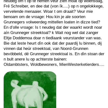
neudeg om t op te nemen veur zien moat op woensdag,
Fré Schreiber, en dee dat (von ík….) op n ongelokkege,
vervelende menaaier. Woar t om draait? Veur mie
benoam om de vroage: Hou kin je ale soorten
Grunnegers volweerdeg mittellen loaten in dizze tied?
En d’olle vroage: Is t neudeg dat der waarkt wordt noar
aín Grunneger streektoal? k Wait nog wel dat zanger
Eltje Doddemoa doar n tiedlaank veurstander van was.
Bie dat leste heurt dìn ook dat der paardij lu binnen, dij
vinnen dat heúr streektoal, van Noord-Grunnen
bevöbbeld, dé Grunneger streektoal is. En dìn stoan der
n bult anere lu op achterste bainen:
Oldambtsters, Woldbewoners, MienWesterketierders….