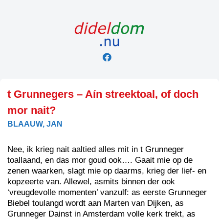
Skip
to
content
t Grunnegers – Aín streektoal, of doch
mor nait?
BLAAUW, JAN
Nee, ik krieg nait aaltied alles mit in t Grunneger
toallaand, en das mor goud ook…. Gaait mie op de
zenen waarken, slagt mie op daarms, krieg der lief- en
kopzeerte van. Allewel, asmits binnen der ook
‘vreugdevolle momenten’ vanzulf: as eerste Grunneger
Biebel toulangd wordt aan Marten van Dijken, as
Grunneger Dainst in Amsterdam volle kerk trekt, as