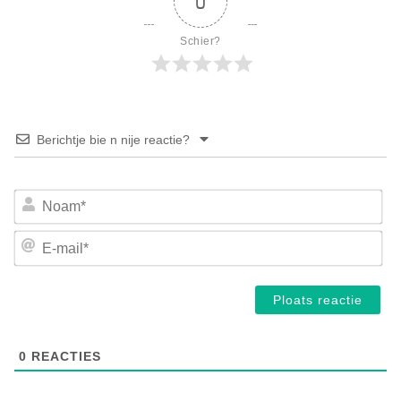
0
Schier?
Berichtje bie n nije reactie?
No
E-
mai
0
REACTIES