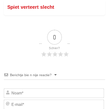
Spiet verteert slecht
0
Schier?
Berichtje bie n nije reactie?
No
E-
mai