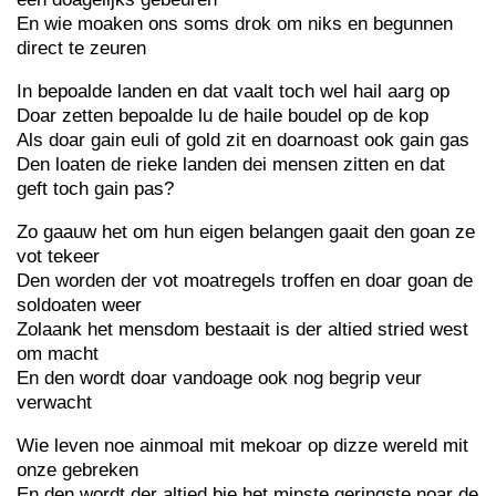
En wie moaken ons soms drok om niks en begunnen
direct te zeuren
In bepoalde landen en dat vaalt toch wel hail aarg op
Doar zetten bepoalde lu de haile boudel op de kop
Als doar gain euli of gold zit en doarnoast ook gain gas
Den loaten de rieke landen dei mensen zitten en dat
geft toch gain pas?
Zo gaauw het om hun eigen belangen gaait den goan ze
vot tekeer
Den worden der vot moatregels troffen en doar goan de
soldoaten weer
Zolaank het mensdom bestaait is der altied stried west
om macht
En den wordt doar vandoage ook nog begrip veur
verwacht
Wie leven noe ainmoal mit mekoar op dizze wereld mit
onze gebreken
En den wordt der altied bie het minste geringste noar de