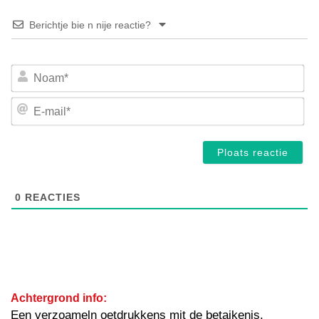
Berichtje bie n nije reactie?
No
E-
mai
0
REACTIES
Achtergrond info:
Een verzoameln oetdrukkens mit de betaikenis.