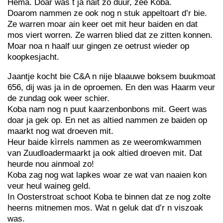
Hema. Doar was t ja nait zo duur, zee Koba.
Doarom nammen ze ook nog n stuk appeltoart d’r bie.
Ze warren moar ain keer oet mit heur baiden en dat
mos viert worren. Ze warren blied dat ze zitten konnen.
Moar noa n haalf uur gingen ze oetrust wieder op
koopkesjacht.
Jaantje kocht bie C&A n nije blaauwe boksem buukmoat
656, dij was ja in de oproemen. En den was Haarm veur
de zundag ook weer schier.
Koba nam nog n puut kaarzenbonbons mit. Geert was
doar ja gek op. En net as altied nammen ze baiden op
maarkt nog wat droeven mit.
Heur baide kìrrels nammen as ze weeromkwammen
van Zuudloadermaarkt ja ook altied droeven mit. Dat
heurde nou ainmoal zo!
Koba zag nog wat lapkes woar ze wat van naaien kon
veur heul waineg geld.
In Oosterstroat schoot Koba te binnen dat ze nog zolte
heerns mitnemen mos. Wat n geluk dat d’r n viszoak
was.