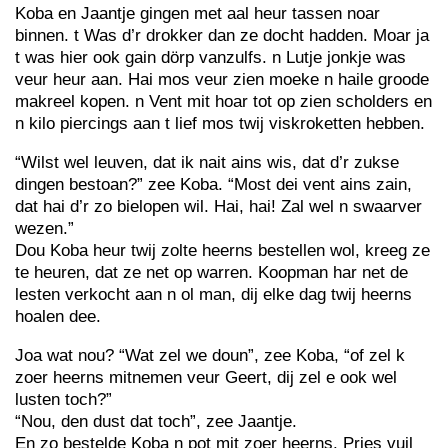
Koba en Jaantje gingen met aal heur tassen noar
binnen. t Was d’r drokker dan ze docht hadden. Moar ja
t was hier ook gain dörp vanzulfs. n Lutje jonkje was
veur heur aan. Hai mos veur zien moeke n haile groode
makreel kopen. n Vent mit hoar tot op zien scholders en
n kilo piercings aan t lief mos twij viskroketten hebben.
“Wilst wel leuven, dat ik nait ains wis, dat d’r zukse
dingen bestoan?” zee Koba. “Most dei vent ains zain,
dat hai d’r zo bielopen wil. Hai, hai! Zal wel n swaarver
wezen.”
Dou Koba heur twij zolte heerns bestellen wol, kreeg ze
te heuren, dat ze net op warren. Koopman har net de
lesten verkocht aan n ol man, dij elke dag twij heerns
hoalen dee.
Joa wat nou? “Wat zel we doun”, zee Koba, “of zel k
zoer heerns mitnemen veur Geert, dij zel e ook wel
lusten toch?”
“Nou, den dust dat toch”, zee Jaantje.
En zo bestelde Koba n pot mit zoer heerns. Pries vuil