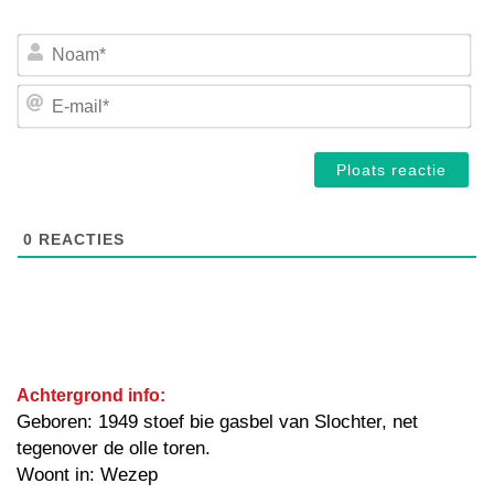
No
E-
mai
0
REACTIES
Achtergrond info:
Geboren: 1949 stoef bie gasbel van Slochter, net
tegenover de olle toren.
Woont in: Wezep