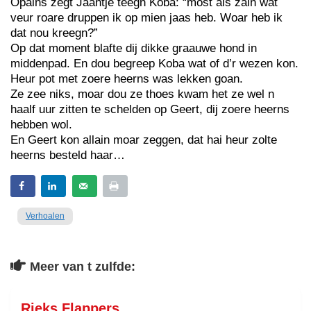
Opains zegt Jaantje teegn Koba: “most ais zain wat
veur roare druppen ik op mien jaas heb. Woar heb ik
dat nou kreegn?”
Op dat moment blafte dij dikke graauwe hond in
middenpad. En dou begreep Koba wat of d’r wezen kon.
Heur pot met zoere heerns was lekken goan.
Ze zee niks, moar dou ze thoes kwam het ze wel n
haalf uur zitten te schelden op Geert, dij zoere heerns
hebben wol.
En Geert kon allain moar zeggen, dat hai heur zolte
heerns besteld haar…
Verhoalen
Meer van t zulfde:
Rieks Flappers