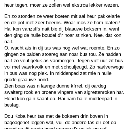
heur tegen, moar ze zollen wel ekstroa lekker wezen.
En zo stonden ze weer boeten mit aal heur pakkelarie
en de pot met zoer heerns. Woar mos ze hom loaten?
Hai kon vanzulfs nait bie dij blaauwe boksem in, want
den ging de huile boudel d’r noar stinken. Nee, dat kon
nait.
O, wacht ais in dij tas was nog wel wat roemte. En zo
gingen ze baiden stoareg aan noar bus tou. Ze hadden
nait zo veul geluk as vanmörgen. Tegen vief uur zit bus
vol met waarkvolk en met schouljeugd. Zo haalverwege
in bus was nog plek. In middenpad zat mie n huile
grode graauwe hond.
Zien boas was n laange dunne kìrrel, dij oardeg
swaiterg rook en broene vingers van sigrettenroken har.
Hond kon gain kaant op. Hai nam haile middenpad in
beslag.
Dou Koba heur tas met de boksem drin boven in
bagoagenet leggen wol, vuil de andere tas d’r oet op
grond en dij grode hond sprong d’r geliek op oaf.