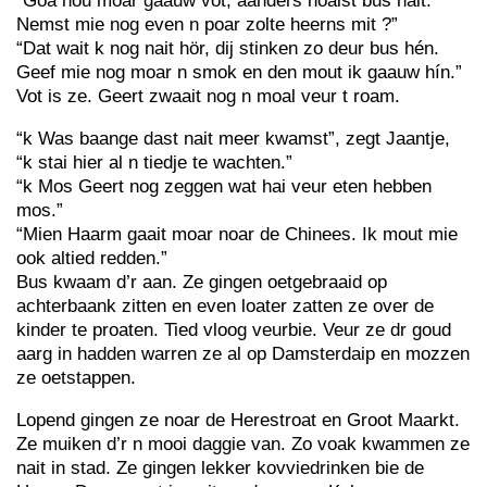
“Goa nou moar gaauw vot, aanders hoalst bus nait.
Nemst mie nog even n poar zolte heerns mit ?”
“Dat wait k nog nait hör, dij stinken zo deur bus hén.
Geef mie nog moar n smok en den mout ik gaauw hín.”
Vot is ze. Geert zwaait nog n moal veur t roam.
“k Was baange dast nait meer kwamst”, zegt Jaantje,
“k stai hier al n tiedje te wachten.”
“k Mos Geert nog zeggen wat hai veur eten hebben
mos.”
“Mien Haarm gaait moar noar de Chinees. Ik mout mie
ook altied redden.”
Bus kwaam d’r aan. Ze gingen oetgebraaid op
achterbaank zitten en even loater zatten ze over de
kinder te proaten. Tied vloog veurbie. Veur ze dr goud
aarg in hadden warren ze al op Damsterdaip en mozzen
ze oetstappen.
Lopend gingen ze noar de Herestroat en Groot Maarkt.
Ze muiken d’r n mooi daggie van. Zo voak kwammen ze
nait in stad. Ze gingen lekker kovviedrinken bie de