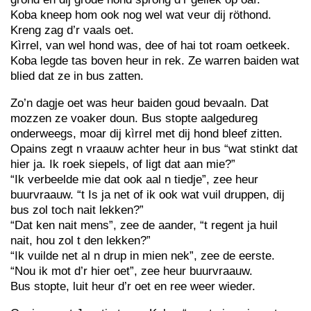
Koba kneep hom ook nog wel wat veur dij röthond.
Kreng zag d’r vaals oet.
Kìrrel, van wel hond was, dee of hai tot roam oetkeek.
Koba legde tas boven heur in rek. Ze warren baiden wat
blied dat ze in bus zatten.
Zo’n dagje oet was heur baiden goud bevaaln. Dat
mozzen ze voaker doun. Bus stopte aalgedureg
onderweegs, moar dij kìrrel met dij hond bleef zitten.
Opains zegt n vraauw achter heur in bus “wat stinkt dat
hier ja. Ik roek siepels, of ligt dat aan mie?”
“Ik verbeelde mie dat ook aal n tiedje”, zee heur
buurvraauw. “t Is ja net of ik ook wat vuil druppen, dij
bus zol toch nait lekken?”
“Dat ken nait mens”, zee de aander, “t regent ja huil
nait, hou zol t den lekken?”
“Ik vuilde net al n drup in mien nek”, zee de eerste.
“Nou ik mot d’r hier oet”, zee heur buurvraauw.
Bus stopte, luit heur d’r oet en ree weer wieder.