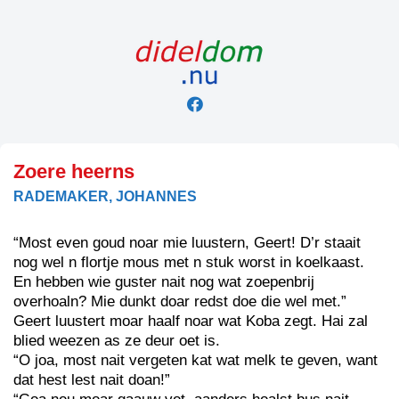
Skip
to
content
Zoere heerns
RADEMAKER, JOHANNES
“Most even goud noar mie luustern, Geert! D’r staait
nog wel n flortje mous met n stuk worst in koelkaast.
En hebben wie guster nait nog wat zoepenbrij
overhoaln? Mie dunkt doar redst doe die wel met.”
Geert luustert moar haalf noar wat Koba zegt. Hai zal
blied weezen as ze deur oet is.
“O joa, most nait vergeten kat wat melk te geven, want
dat hest lest nait doan!”