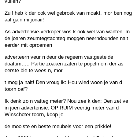
vullen?
Zulf heb k der ook wel gebroek van moakt, mor ben nog
aal gain miljonair!
As advertensie-verkoper wos k ook wel van wanten. In
de joaren zeumteg/tachteg moggen neerndounden nait
eerder mit oproemen
adverteern veur n deur de regeern vastgestelde
doatum….. Partie zoaken zaten te popeln om der as
eerste bie te wees n, mor
t mog ja nait! Den vroug ik: Hou wied woon je van d
toorn oaf?
Ik denk zo n vatteg meter? Nou zee k den: Den zet ve
in joen advertensie: OP RUIM veertig meter van d
Winschoter toorn, koop je
de mooiste en beste meubels voor een prikkie!