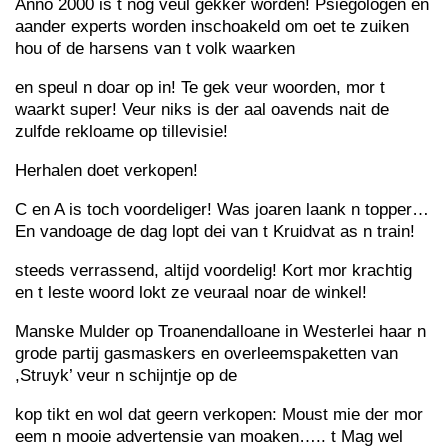
Anno 2000 is t nog veul gekker worden! Psiegologen en
aander experts worden inschoakeld om oet te zuiken
hou of de harsens van t volk waarken
en speul n doar op in! Te gek veur woorden, mor t
waarkt super! Veur niks is der aal oavends nait de
zulfde rekloame op tillevisie!
Herhalen doet verkopen!
C en A is toch voordeliger! Was joaren laank n topper…
En vandoage de dag lopt dei van t Kruidvat as n train!
steeds verrassend, altijd voordelig! Kort mor krachtig
en t leste woord lokt ze veuraal noar de winkel!
Manske Mulder op Troanendalloane in Westerlei haar n
grode partij gasmaskers en overleemspaketten van
,Struyk’ veur n schijntje op de
kop tikt en wol dat geern verkopen: Moust mie der mor
eem n mooie advertensie van moaken….. t Mag wel