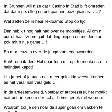
In Grunnen will n ze dat t Casino in Stad blift omreden
dat dat n gezelleg en ontspannen bezeghaid is……?
Wel zetten ze in heur rekloame: Stop op tijd!
Den heb k t nog nait had over de mobieltjes. Al om n
uur of haalf zeum gait dat ding piepen en melden zai
zok mit n nije game….!
En mor jeuzeln over de jeugd van tegenwoordeg!
Bah! roup ik den: Hol doar toch mit op! Ie moaken ze ja
hailndaal kapot!
t Is ja net of je aans nait meer gelokkig weesn kennen
as mit veul, hail veul geld….
In de artiestenwereld, voetbal of autorezerei, het moakt
nait oet: ie kenn n der schat-hemeltjeriek mit worden.
Woarom zol je den noar de super goan om vakken te