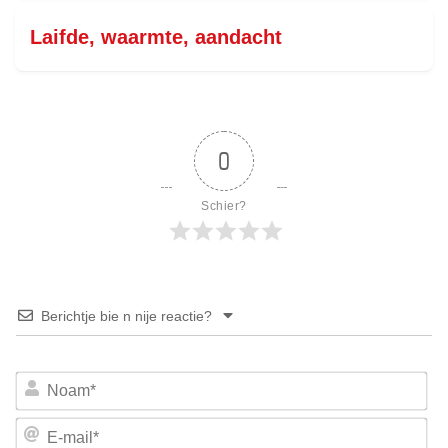
Laifde, waarmte, aandacht
0
Schier?
Berichtje bie n nije reactie?
No
E-
mai