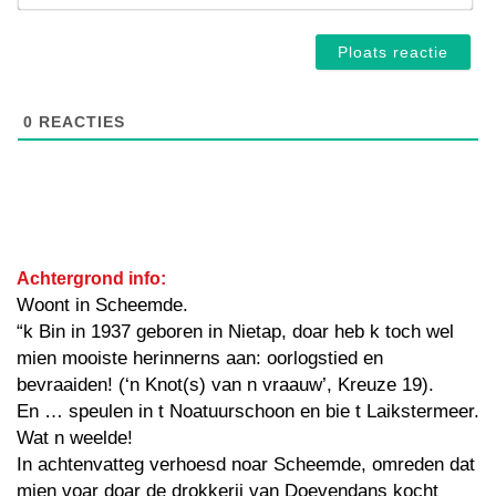
0
REACTIES
Achtergrond info:
Woont in Scheemde.
“k Bin in 1937 geboren in Nietap, doar heb k toch wel
mien mooiste herinnerns aan: oorlogstied en
bevraaiden! (‘n Knot(s) van n vraauw’, Kreuze 19).
En … speulen in t Noatuurschoon en bie t Laikstermeer.
Wat n weelde!
In achtenvatteg verhoesd noar Scheemde, omreden dat
mien voar doar de drokkerij van Doevendans kocht