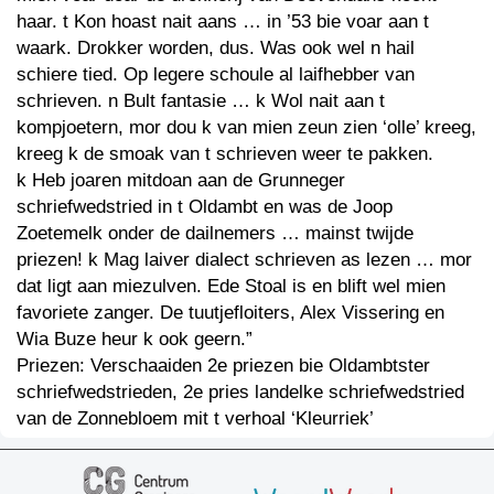
haar. t Kon hoast nait aans … in ’53 bie voar aan t
waark. Drokker worden, dus. Was ook wel n hail
schiere tied. Op legere schoule al laifhebber van
schrieven. n Bult fantasie … k Wol nait aan t
kompjoetern, mor dou k van mien zeun zien ‘olle’ kreeg,
kreeg k de smoak van t schrieven weer te pakken.
k Heb joaren mitdoan aan de Grunneger
schriefwedstried in t Oldambt en was de Joop
Zoetemelk onder de dailnemers … mainst twijde
priezen! k Mag laiver dialect schrieven as lezen … mor
dat ligt aan miezulven. Ede Stoal is en blift wel mien
favoriete zanger. De tuutjefloiters, Alex Vissering en
Wia Buze heur k ook geern.”
Priezen: Verschaaiden 2e priezen bie Oldambtster
schriefwedstrieden, 2e pries landelke schriefwedstried
van de Zonnebloem mit t verhoal ‘Kleurriek’