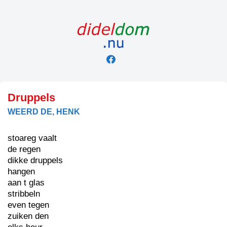
Skip
to
content
Druppels
WEERD DE, HENK
stoareg vaalt
de regen
dikke druppels
hangen
aan t glas
stribbeln
even tegen
zuiken den