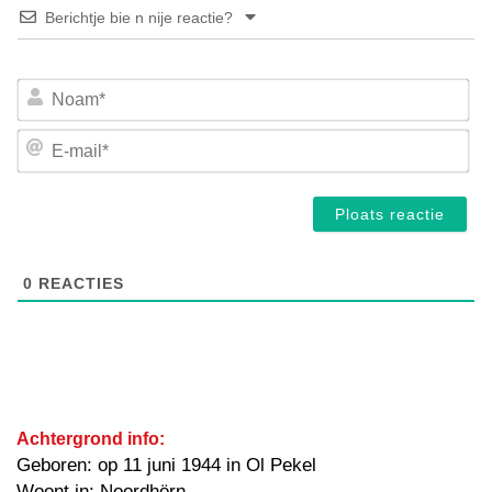
Berichtje bie n nije reactie?
No
E-
mai
0
REACTIES
Achtergrond info:
Geboren: op 11 juni 1944 in Ol Pekel
Woont in: Noordhörn