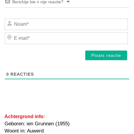
Berichtje bie n nije reactie?
No
E-
mai
0
REACTIES
Achtergrond info:
Geboren: ien Grunnen (1955)
Woont in: Auwerd