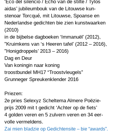
‘Eco del silencio / Echo van de stilte / Tylos
aidas’ jubileumbouk van de Litouwse kun-
stenoar Torcqué, mit Litouwse, Spoanse en
Nederlandse gedichten bie zien kunstwaarken
(2010)
in de bijbelse dagboeken ‘Immanuël’ (2012),
”Kruimkens van ‘s Heeren tafel’ (2012 – 2016),
”Honigdroppels’ 2013 – 2016)
Dag en Deur
Van koningin naar koning
troostbundel MH17 “Troostvleugels”
Grunneger Spreukenklender 2016
Priezen:
2e pries Selexyz Scheltema Almere Poëzie-
prijs 2009 mit t gedicht ‘Achter op de fiets’
4 golden veren en 5 zulvern veren en 34 eer-
volle vermeldens.
Zai mien bladzie op Gedichtensite – bie “awards”.