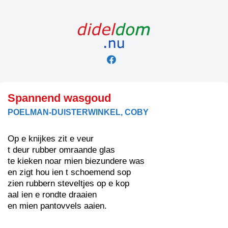
Skip
to
content
Spannend wasgoud
POELMAN-DUISTERWINKEL, COBY
Op e knijkes zit e veur
t deur rubber omraande glas
te kieken noar mien biezundere was
en zigt hou ien t schoemend sop
zien rubbern steveltjes op e kop
aal ien e rondte draaien
en mien pantovvels aaien.