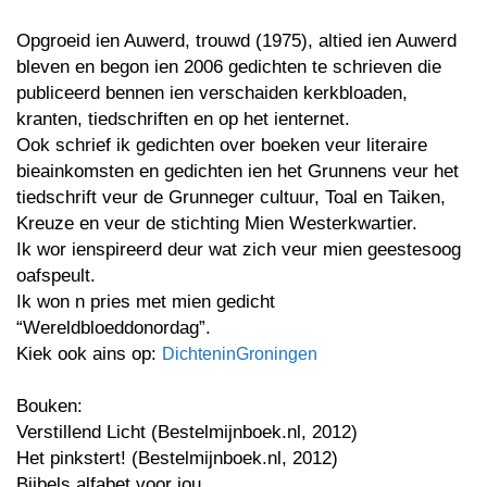
Opgroeid ien Auwerd, trouwd (1975), altied ien Auwerd
bleven en begon ien 2006 gedichten te schrieven die
publiceerd bennen ien verschaiden kerkbloaden,
kranten, tiedschriften en op het ienternet.
Ook schrief ik gedichten over boeken veur literaire
bieainkomsten en gedichten ien het Grunnens veur het
tiedschrift veur de Grunneger cultuur, Toal en Taiken,
Kreuze en veur de stichting Mien Westerkwartier.
Ik wor ienspireerd deur wat zich veur mien geestesoog
oafspeult.
Ik won n pries met mien gedicht
“Wereldbloeddonordag”.
Kiek ook ains op:
DichteninGroningen
Bouken:
Verstillend Licht (Bestelmijnboek.nl, 2012)
Het pinkstert! (Bestelmijnboek.nl, 2012)
Bijbels alfabet voor jou