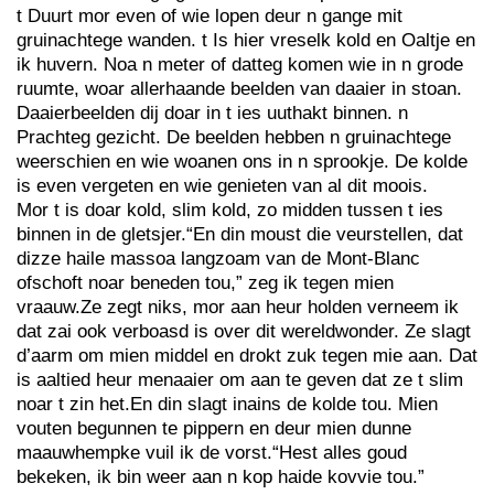
t Duurt mor even of wie lopen deur n gange mit
gruinachtege wanden. t Is hier vreselk kold en Oaltje en
ik huvern. Noa n meter of datteg komen wie in n grode
ruumte, woar allerhaande beelden van daaier in stoan.
Daaierbeelden dij doar in t ies uuthakt binnen. n
Prachteg gezicht. De beelden hebben n gruinachtege
weerschien en wie woanen ons in n sprookje. De kolde
is even vergeten en wie genieten van al dit moois.
Mor t is doar kold, slim kold, zo midden tussen t ies
binnen in de gletsjer.“En din moust die veurstellen, dat
dizze haile massoa langzoam van de Mont-Blanc
ofschoft noar beneden tou,” zeg ik tegen mien
vraauw.Ze zegt niks, mor aan heur holden verneem ik
dat zai ook verboasd is over dit wereldwonder. Ze slagt
d’aarm om mien middel en drokt zuk tegen mie aan. Dat
is aaltied heur menaaier om aan te geven dat ze t slim
noar t zin het.En din slagt inains de kolde tou. Mien
vouten begunnen te pippern en deur mien dunne
maauwhempke vuil ik de vorst.“Hest alles goud
bekeken, ik bin weer aan n kop haide kovvie tou.”