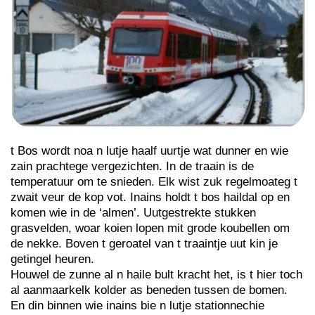
t Bos wordt noa n lutje haalf uurtje wat dunner en wie
zain prachtege vergezichten. In de traain is de
temperatuur om te snieden. Elk wist zuk regelmoateg t
zwait veur de kop vot. Inains holdt t bos haildal op en
komen wie in de ‘almen’. Uutgestrekte stukken
grasvelden, woar koien lopen mit grode koubellen om
de nekke. Boven t geroatel van t traaintje uut kin je
getingel heuren.
Houwel de zunne al n haile bult kracht het, is t hier toch
al aanmaarkelk kolder as beneden tussen de bomen.
En din binnen wie inains bie n lutje stationnechie