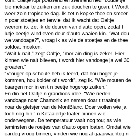
kom. Oaltje lopt poestend en stennend heur boudeltje
bie mekoar te zuiken om zuk douchen te goan. t Wordt
weer zo’n tropische dag. Ik zet n kopke thee en smeer
n poar stoetjes en terwiel dat ik wacht dat Oaltje
weerom is, zet ik de deuren van d’auto open, zodat t
lutje beetje wind even deur d’auto waaien kin. “Wat dou
we vandoage?”, vroag ik as wie de stoetjes en de thee
soldoat moaken.
“Wait k nait,” zegt Oaltje, “mor ain ding is zeker. Hier
kinnen wie nait blieven, t wordt hier vandoage ja wel 30
groaden.”
“Vrouger op schoule heb ik leerd, dat hou hoger je
kommen, hou kolder of t wordt”, zeg ik. “Wie mouten de
baargen mor in en t n beetje hogerop zuiken.”
En din het Oaltje n grandioos idee. “Wie rieden
vandoage noar Chamonix en nemen doar t traaintje
noar de gletsjer van de MontBlanc. Doar wollen wie ja
toch nog hin.” n Ketaaiertje loater binnen wie
onderwegens. De temperatuur vaalt nog tou; as wie
teminsten de roetjes van d’auto open loaten. Omdat wie
oardeg vroug binnen, vinden wie nog al gaauwachteg n