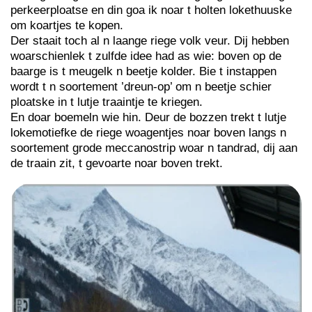
perkeerploatse en din goa ik noar t holten lokethuuske
om koartjes te kopen.
Der staait toch al n laange riege volk veur. Dij hebben
woarschienlek t zulfde idee had as wie: boven op de
baarge is t meugelk n beetje kolder. Bie t instappen
wordt t n soortement ’dreun-op’ om n beetje schier
ploatske in t lutje traaintje te kriegen.
En doar boemeln wie hin. Deur de bozzen trekt t lutje
lokemotiefke de riege woagentjes noar boven langs n
soortement grode meccanostrip woar n tandrad, dij aan
de traain zit, t gevoarte noar boven trekt.