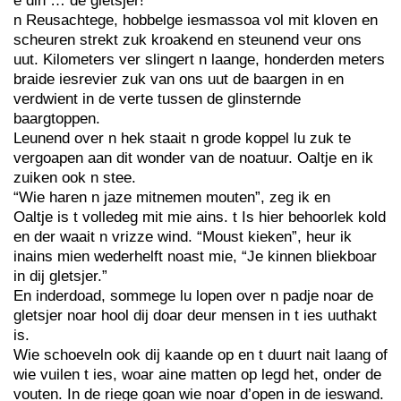
e din … de gletsjer!
n Reusachtege, hobbelge iesmassoa vol mit kloven en
scheuren strekt zuk kroakend en steunend veur ons
uut. Kilometers ver slingert n laange, honderden meters
braide iesrevier zuk van ons uut de baargen in en
verdwient in de verte tussen de glinsternde
baargtoppen.
Leunend over n hek staait n grode koppel lu zuk te
vergoapen aan dit wonder van de noatuur. Oaltje en ik
zuiken ook n stee.
“Wie haren n jaze mitnemen mouten”, zeg ik en
Oaltje is t volledeg mit mie ains. t Is hier behoorlek kold
en der waait n vrizze wind. “Moust kieken”, heur ik
inains mien wederhelft noast mie, “Je kinnen bliekboar
in dij gletsjer.”
En inderdoad, sommege lu lopen over n padje noar de
gletsjer noar hool dij doar deur mensen in t ies uuthakt
is.
Wie schoeveln ook dij kaande op en t duurt nait laang of
wie vuilen t ies, woar aine matten op legd het, onder de
vouten. In de riege goan wie noar d’open in de ieswand.