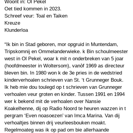
Woont in: Ol Pekel
Oet tied kommen in 2023.
Schreef veur: Toal en Taiken
Kreuze
Klunderloa
“Ik bin in Stad geboren, mor opgruid in Muntendam,
Tripskomnij en Ommelanderwieke. k Bin schoulmeester
west in Ol Pekel, woar k mit n onderbreken van 5 joar
(hoofdmeester in Woltersom), vanòf 1969 as directeur
bleven bin. In 1980 won k de 3e pries in de wedstried
kinderverhoalen schrieven van St. ‘t Grunneger Bouk.
Ik heb mie dou toulegd op t schrieven van Grunneger
verhoalen veur groten en kinder. Tussen 1991 en 1994
wer k bekend mit de verhoalen over Nansie
Koakelhenne, dij op Radio Noord te heuren wazzen in t
pergram ‘Even noasoezen’ van Imca Marina. Van dij
verhoaltjes binnen drij veurleesbouken moakt.
Regelmoateg was ik op pad om bie allerhaande