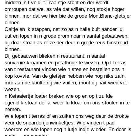
midden in t veld. t Traaintje stopt en der wordt
omroupen dat we, as wie dat willen, nog stokje hoger
kinnen, mor dat we hier bie de grode MontBlanc-gletsjer
binnen.
Oaltje en ik stappen, net zo as n haile bult aander lu,
uut en lopen in n grode drom noar n aantal gebaauwen,
dij doar stoan as of ze der deur n grode reus hinstreud
binnen.
Dij gebaauwen blieken n restaurant, n aantal
souvenirskroamen en petattinde te wezen. Op t terras
van t restaurant vinden wie n stee en bestellen ons n
kop kovvie. Van de gletsjer hebben wie nog niks zain,
mor aan de koulte dij wie vuilen, mout dij nait wied vot
wezen.
n Ketaaiertje loater breken wie op en op t zulfde
ogenblik stoan der al weer lu kloar om ons stoulen in te
nemen.
Wie lopen t terras òf en zuiken ons weg deur de drokte
veur de snoarderijenwinkeltjes. Wie vinden t pad
weerom en wie lopen nog n lutje indje wieder. En doar is