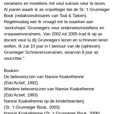
verainens en instellens mit veul sukses veur te lezen.
Al joaren waark ik as vrijwilleger bie de St. ‘t Grunneger
Bouk (redaksiesiktoares van Toal & Taiken).
Regelmoateg wer ik vroagd mit te waarken aan
‘workshops’ Grunnegers veur onderwiesinstellens en
vraauwenverainens. Van 2002 tot 2005 trad ik op as
docent veur lu dij Grunnegers lezen en schrieven leren
wollen. Ik zat 10 joar in t bestuur van de (opheven)
Grunneger Schrieversverainen, woarvan 8 joar as
veurzitter.”
Bouken:
De belevenizzen van Nansie Koakelhenne
(Edu’Actief, 1992)
Wiedere belevenizzen van Nansie Koakelhenne
(Edu’Actief, 1993)
Nansie Koakelhenne op de kinderboerderij
(St. ‘t Grunneger Bouk, 2003)
Nansie Koakelhenne (St. ‘t Grunneger Bouk, 2006)