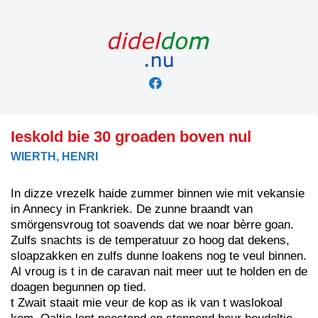
Skip
to
content
Ieskold bie 30 groaden boven nul
WIERTH, HENRI
In dizze vrezelk haide zummer binnen wie mit vekansie
in Annecy in Frankriek. De zunne braandt van
smörgensvroug tot soavends dat we noar bèrre goan.
Zulfs snachts is de temperatuur zo hoog dat dekens,
sloapzakken en zulfs dunne loakens nog te veul binnen.
Al vroug is t in de caravan nait meer uut te holden en de
doagen begunnen op tied.
t Zwait staait mie veur de kop as ik van t waslokoal