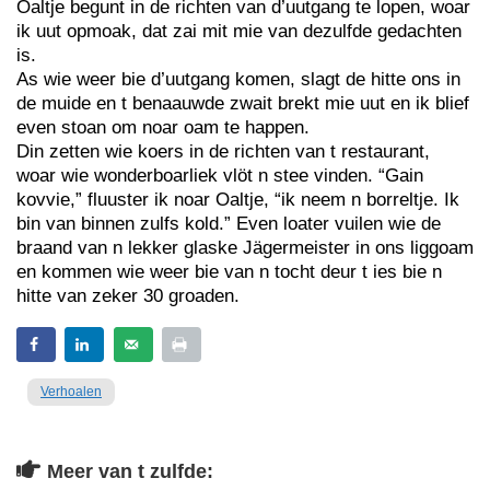
Oaltje begunt in de richten van d’uutgang te lopen, woar
ik uut opmoak, dat zai mit mie van dezulfde gedachten
is.
As wie weer bie d’uutgang komen, slagt de hitte ons in
de muide en t benaauwde zwait brekt mie uut en ik blief
even stoan om noar oam te happen.
Din zetten wie koers in de richten van t restaurant,
woar wie wonderboarliek vlöt n stee vinden. “Gain
kovvie,” fluuster ik noar Oaltje, “ik neem n borreltje. Ik
bin van binnen zulfs kold.” Even loater vuilen wie de
braand van n lekker glaske Jägermeister in ons liggoam
en kommen wie weer bie van n tocht deur t ies bie n
hitte van zeker 30 groaden.
Verhoalen
Meer van t zulfde: