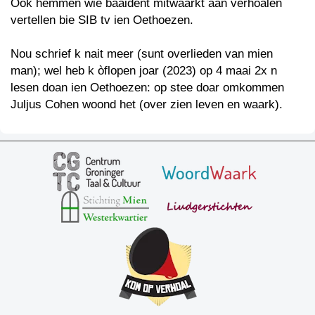
Ook hemmen wie baaident mitwaarkt aan verhoalen
vertellen bie SIB tv ien Oethoezen.
Nou schrief k nait meer (sunt overlieden van mien
man); wel heb k òflopen joar (2023) op 4 maai 2x n
lesen doan ien Oethoezen: op stee doar omkommen
Juljus Cohen woond het (over zien leven en waark).