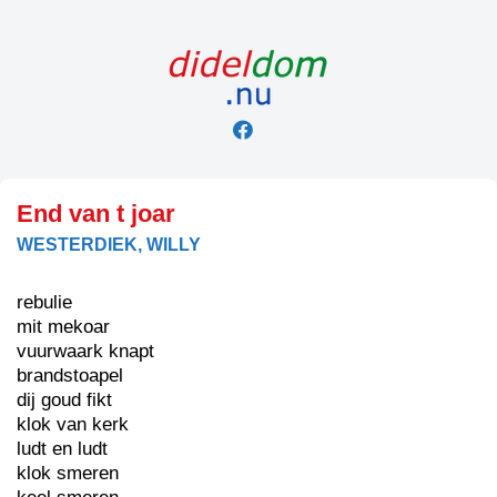
Skip
to
content
End van t joar
WESTERDIEK, WILLY
rebulie
mit mekoar
vuurwaark knapt
brandstoapel
dij goud fikt
klok van kerk
ludt en ludt
klok smeren