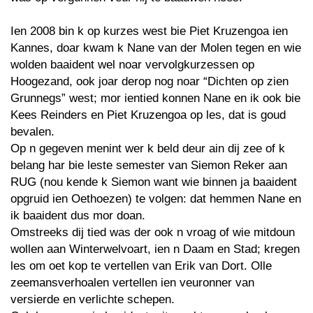
Ien 2008 bin k op kurzes west bie Piet Kruzengoa ien
Kannes, doar kwam k Nane van der Molen tegen en wie
wolden baaident wel noar vervolgkurzessen op
Hoogezand, ook joar derop nog noar “Dichten op zien
Grunnegs” west; mor ientied konnen Nane en ik ook bie
Kees Reinders en Piet Kruzengoa op les, dat is goud
bevalen.
Op n gegeven menint wer k beld deur ain dij zee of k
belang har bie leste semester van Siemon Reker aan
RUG (nou kende k Siemon want wie binnen ja baaident
opgruid ien Oethoezen) te volgen: dat hemmen Nane en
ik baaident dus mor doan.
Omstreeks dij tied was der ook n vroag of wie mitdoun
wollen aan Winterwelvoart, ien n Daam en Stad; kregen
les om oet kop te vertellen van Erik van Dort. Olle
zeemansverhoalen vertellen ien veuronner van
versierde en verlichte schepen.