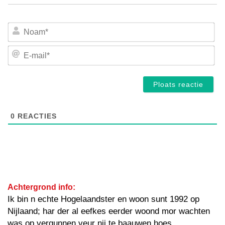
No
E-
mai
0
REACTIES
Achtergrond info:
Ik bin n echte Hogelaandster en woon sunt 1992 op
Nijlaand; har der al eefkes eerder woond mor wachten
was op vergunnen veur nij te baauwen hoes.