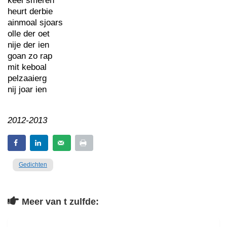
keel smeren
heurt derbie
ainmoal sjoars
olle der oet
nije der ien
goan zo rap
mit keboal
pelzaaierg
nij joar ien
2012-2013
Gedichten
Meer van t zulfde: