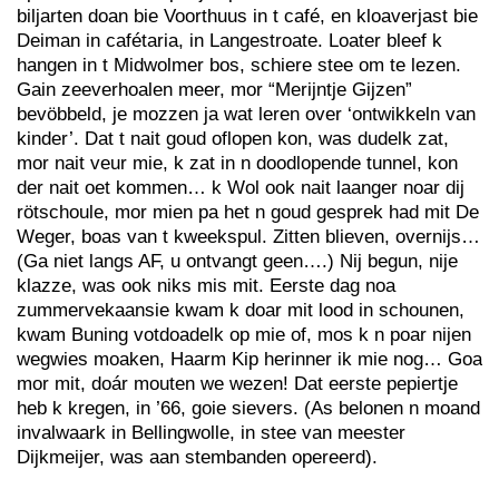
biljarten doan bie Voorthuus in t café, en kloaverjast bie
Deiman in cafétaria, in Langestroate. Loater bleef k
hangen in t Midwolmer bos, schiere stee om te lezen.
Gain zeeverhoalen meer, mor “Merijntje Gijzen”
bevöbbeld, je mozzen ja wat leren over ‘ontwikkeln van
kinder’. Dat t nait goud oflopen kon, was dudelk zat,
mor nait veur mie, k zat in n doodlopende tunnel, kon
der nait oet kommen… k Wol ook nait laanger noar dij
rötschoule, mor mien pa het n goud gesprek had mit De
Weger, boas van t kweekspul. Zitten blieven, overnijs…
(Ga niet langs AF, u ontvangt geen….) Nij begun, nije
klazze, was ook niks mis mit. Eerste dag noa
zummervekaansie kwam k doar mit lood in schounen,
kwam Buning votdoadelk op mie of, mos k n poar nijen
wegwies moaken, Haarm Kip herinner ik mie nog… Goa
mor mit, doár mouten we wezen! Dat eerste pepiertje
heb k kregen, in ’66, goie sievers. (As belonen n moand
invalwaark in Bellingwolle, in stee van meester
Dijkmeijer, was aan stembanden opereerd).