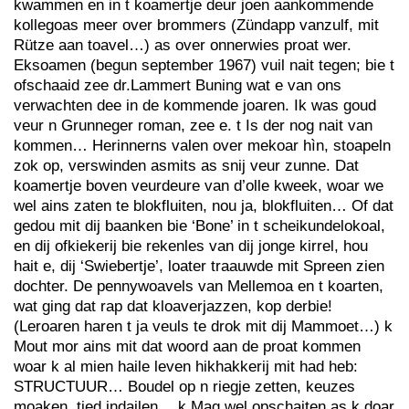
kwammen en in t koamertje deur joen aankommende
kollegoas meer over brommers (Zündapp vanzulf, mit
Rütze aan toavel…) as over onnerwies proat wer.
Eksoamen (begun september 1967) vuil nait tegen; bie t
ofschaaid zee dr.Lammert Buning wat e van ons
verwachten dee in de kommende joaren. Ik was goud
veur n Grunneger roman, zee e. t Is der nog nait van
kommen… Herinnerns valen over mekoar hìn, stoapeln
zok op, verswinden asmits as snij veur zunne. Dat
koamertje boven veurdeure van d’olle kweek, woar we
wel ains zaten te blokfluiten, nou ja, blokfluiten… Of dat
gedou mit dij baanken bie ‘Bone’ in t scheikundelokoal,
en dij ofkiekerij bie rekenles van dij jonge kirrel, hou
hait e, dij ‘Swiebertje’, loater traauwde mit Spreen zien
dochter. De pennywoavels van Mellemoa en t koarten,
wat ging dat rap dat kloaverjazzen, kop derbie!
(Leroaren haren t ja veuls te drok mit dij Mammoet…) k
Mout mor ains mit dat woord aan de proat kommen
woar k al mien haile leven hikhakkerij mit had heb:
STRUCTUUR… Boudel op n riegje zetten, keuzes
moaken, tied indailen… k Mag wel opschaiten as k doar