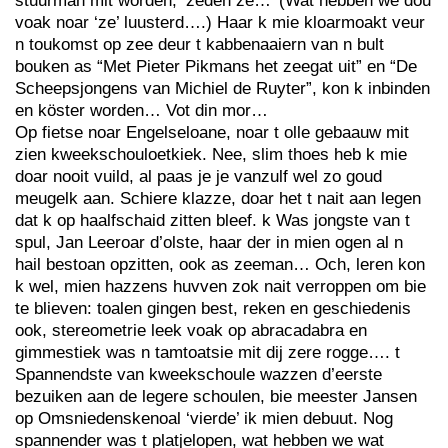
stuurman mit worden, ‘zeden ze…’ (Wat hebben we dou
voak noar ‘ze’ luusterd….) Haar k mie kloarmoakt veur
n toukomst op zee deur t kabbenaaiern van n bult
bouken as “Met Pieter Pikmans het zeegat uit” en “De
Scheepsjongens van Michiel de Ruyter”, kon k inbinden
en köster worden… Vot din mor…
Op fietse noar Engelseloane, noar t olle gebaauw mit
zien kweekschouloetkiek. Nee, slim thoes heb k mie
doar nooit vuild, al paas je je vanzulf wel zo goud
meugelk aan. Schiere klazze, doar het t nait aan legen
dat k op haalfschaid zitten bleef. k Was jongste van t
spul, Jan Leeroar d’olste, haar der in mien ogen al n
hail bestoan opzitten, ook as zeeman… Och, leren kon
k wel, mien hazzens huvven zok nait verroppen om bie
te blieven: toalen gingen best, reken en geschiedenis
ook, stereometrie leek voak op abracadabra en
gimmestiek was n tamtoatsie mit dij zere rogge…. t
Spannendste van kweekschoule wazzen d’eerste
bezuiken aan de legere schoulen, bie meester Jansen
op Omsniedenskenoal ‘vierde’ ik mien debuut. Nog
spannender was t platjelopen, wat hebben we wat