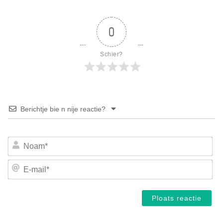
0
Schier?
Berichtje bie n nije reactie?
No
E-
mai