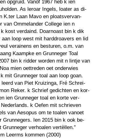
en opgruid. Vanòf 1967 heb k ien
holden. As leroar Ingels, loater as di-
n K.ter Laan Mavo en ploatsvervan-
or van Ommelander College ien n
 kost verdaind. Doarnoast bin k dik
r aan loop west mit harddroavers en lid
eul verainens en besturen, o.m. van
gaang Kaampke en Grunneger Toal
2007 bin k ridder worden mit n lintje van
 Noa mien oettreden oet onderwies
 k mit Grunneger toal aan loop goan.
 leerd van Piet Kruizinga, Fré Schrei-
mon Reker. k Schrief gedichten en kor-
en ien Grunneger toal en korte ver-
 Nederlands. k Oefen mit schrieven
els van Aesopus om te toalen vanoet
r Grunnegers. Ien 2015 bin k ook be-
 Grunneger verhoalen vertèllen.”
Om Leerms kommen (2000)