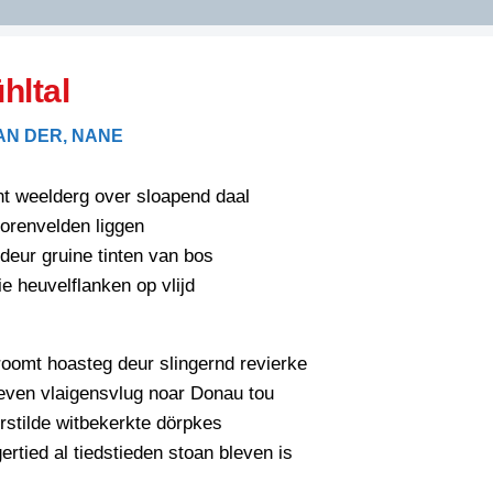
DIDELDOM.COM
hltal
KREUZE
AN DER, NANE
JOEN
HORIZON
nt weelderg over sloapend daal
PAZZIPANTEN
orenvelden liggen
eur gruine tinten van bos
ie heuvelflanken op vlijd
RIED
FLYER
N
INZENDENS
RIED
FLYER
oomt hoasteg deur slingernd revierke
PERSBERICHT
even vlaigensvlug noar Donau tou
INZENDENS
RIED
rstilde witbekerkte dörpkes
SCHRIEFWEDSTRIED
2026
JURYRAPPORT
ertied al tiedstieden stoan bleven is
FLYER