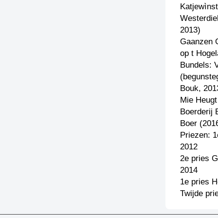
Katjewìnst
Westerdie
2013)
Gaanzen 
op t Hoge
Bundels: 
(begunste
Bouk, 201
Mie Heugt
Boerderij
Boer (201
Priezen: 
2012
2e pries 
2014
1e pries 
Twijde pri