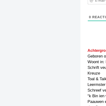
0
REACTI
Achtergro
Geboren o
Woont in:
Schrift ve
Kreuze
Toal & Tai
Leermster
Schreef v
“k Bin ien
Paauwen e