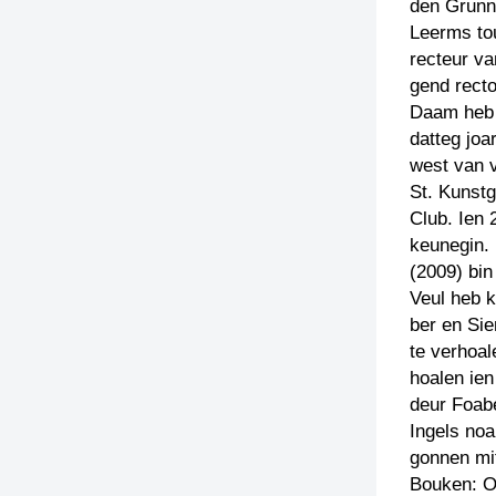
den Grunn
Leerms tou
recteur va
gend rect
Daam heb k
datteg joa
west van v
St. Kunst
Club. Ien 
keunegin.
(2009) bin
Veul heb k
ber en Sie
te verhoal
hoalen ien
deur Foab
Ingels noa
gonnen mit
Bouken: 