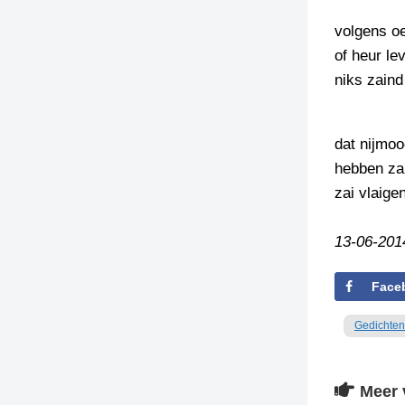
volgens oe
TIEDSCHRIFT
KREUZE
of heur le
niks zaind
TENEEL
VERHOALEN
dat nijmoo
hebben za
zai vlaige
13-06-201
Face
Gedichten
Meer 