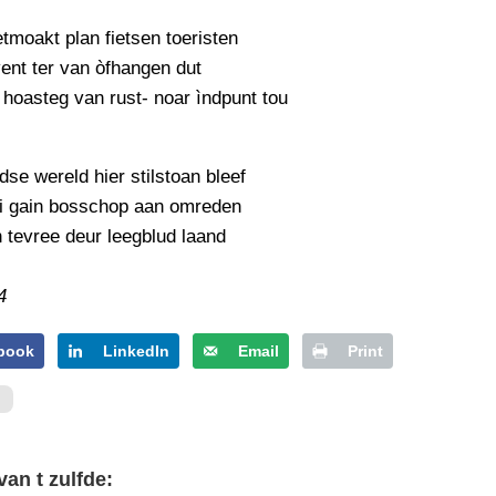
PERSBERICHT
tmoakt plan fietsen toeristen
FOTO’S
vent ter van òfhangen dut
 hoasteg van rust- noar ìndpunt tou
dse wereld hier stilstoan bleef
i gain bosschop aan omreden
n tevree deur leegblud laand
4
book
LinkedIn
Email
Print
van t zulfde: