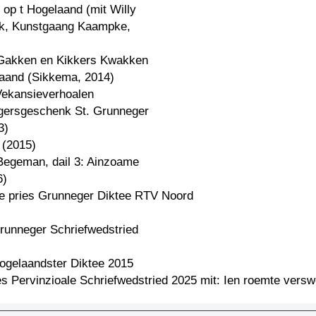
 op t Hogelaand (mit Willy
k, Kunstgaang Kaampke,
Gakken en Kikkers Kwakken
laand (Sikkema, 2014)
Vekansieverhoalen
gersgeschenk St. Grunneger
3)
 (2015)
 Begeman, dail 3: Ainzoame
6)
1e pries Grunneger Diktee RTV Noord
Grunneger Schriefwedstried
Hogelaandster Diktee 2015
es Pervinzioale Schriefwedstried 2025 mit: Ien roemte vers