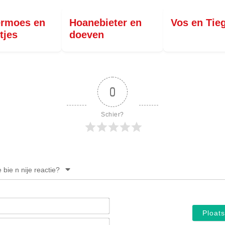
ermoes en
Hoanebieter en
Vos en Tie
tjes
doeven
0
Schier?
e bie n nije reactie?
Noam*
E-