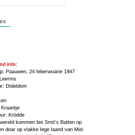
mail*
ES
nd info:
p: Paauwen, 24 feberwoarie 1947
 Leerms
ur: Dideldom
ken
 Kraantje
eur: Krödde
 wereld kommen bie Smit’s Batten op
n doar op vlakke lege laand van Mid-