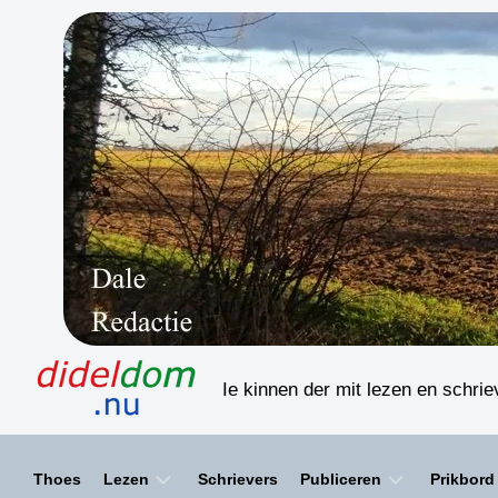
Skip
to
content
Ie kinnen der mit lezen en schri
Thoes
Lezen
Schrievers
Publiceren
Prikbord