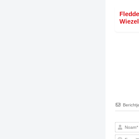
Fledd
Wiezel
Berichtj