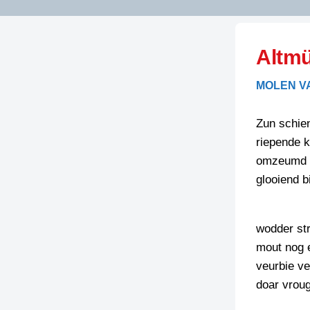
LITERATUUR
OPSTUREN
GEDICHTEN
Altmü
OVEREG
SPELLENSCONTROLE
HAIKU’S
BIENOAMEN
MOLEN V
SCHRIEFREGELS
LAIDJES
LAIDTEKSTEN
LEGENDEN
Zun schie
LIMERICKS
riepende k
RECEPTEN
LUUSTERN
omzeumd d
SPREUKEN
glooiend b
SCHRIEFWEDST
2024
VEURDRACHTE
SCHRIEFWEDST
wodder str
2025
mout nog 
SCHRIEFWEDST
veurbie ve
2026
doar vroug
STRIPS