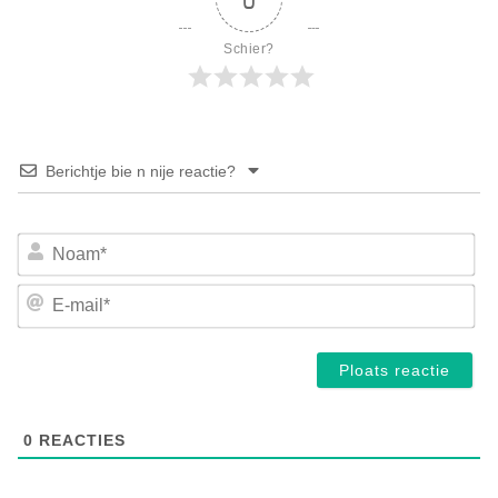
Schier?
Berichtje bie n nije reactie?
No
E-
mai
0
REACTIES