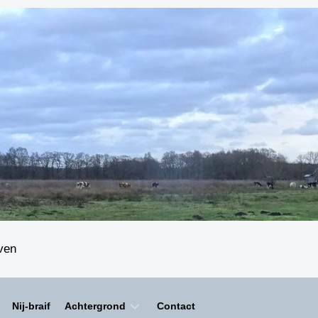
even
Nij-braif
Achtergrond
Contact