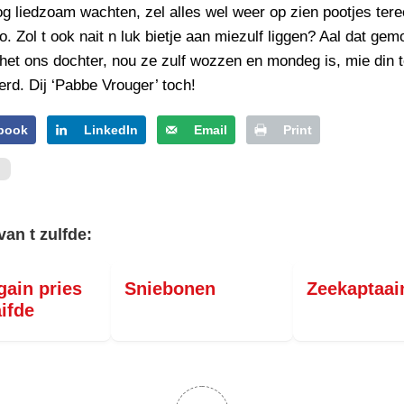
g liedzoam wachten, zel alles wel weer op zien pootjes ter
o. Zol t ook nait n luk bietje aan miezulf liggen? Aal dat gemo
et ons dochter, nou ze zulf wozzen en mondeg is, mie din 
erd. Dij ‘Pabbe Vrouger’ toch!
book
LinkedIn
Email
Print
van t zulfde:
 gain pries
Sniebonen
Zeekaptaai
aifde