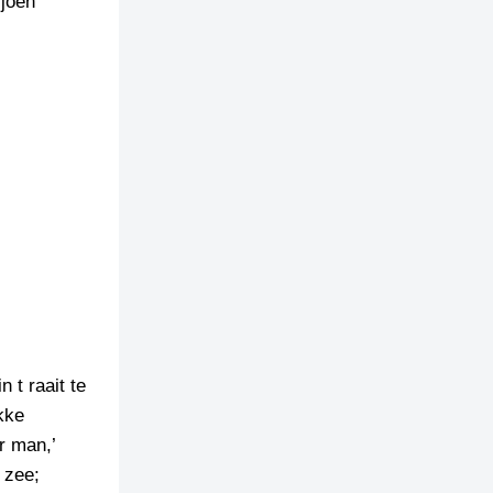
 joen
 t raait te
kke
r man,’
 zee;