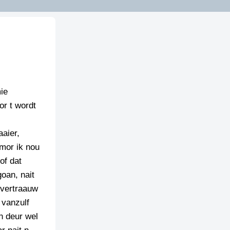
ie
or t wordt
aaier,
 mor ik nou
of dat
oan, nait
 vertraauw
 vanzulf
en deur wel