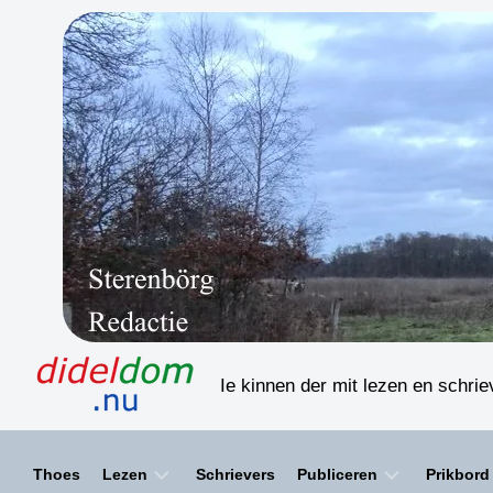
Skip
to
content
Ie kinnen der mit lezen en schri
Thoes
Lezen
Schrievers
Publiceren
Prikbord