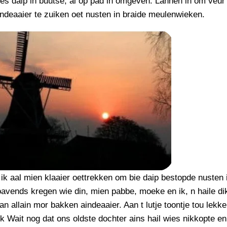
jes daip in buutse, al op pad in omgeven. Lannen in om veur
ndeaaier te zuiken oet nusten in braide meulenwieken.
k aal mien klaaier oettrekken om bie daip bestopde nusten in
avends kregen wie din, mien pabbe, moeke en ik, n haile di
n allain mor bakken aindeaaier. Aan t lutje toontje tou lekke
 k Wait nog dat ons oldste dochter ains hail wies nikkopte en