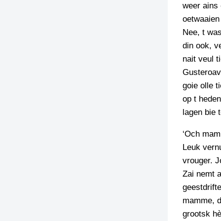
weer ains 
oetwaaien 
Nee, t was
din ook, v
nait veul 
Gusteroave
goie olle 
op t heden
lagen bie 
‘Och mamm
Leuk vernu
vrouger. J
Zai nemt a
geestdrift
mamme, doa
grootsk hè