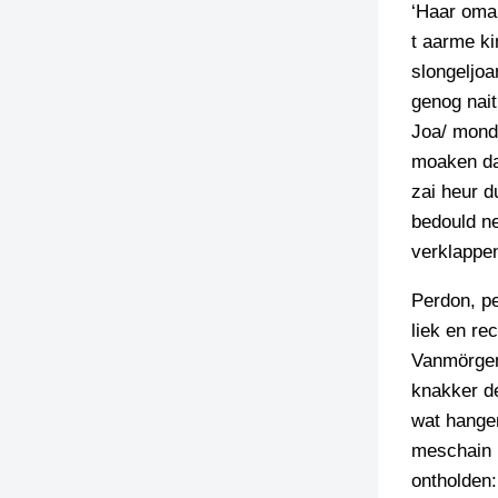
‘Haar oma 
t aarme ki
slongeljoa
genog nait
Joa/ monde
moaken dat
zai heur d
bedould net
verklappe
Perdon, pe
liek en re
Vanmörgen 
knakker de
wat hangen
meschain i
ontholden: