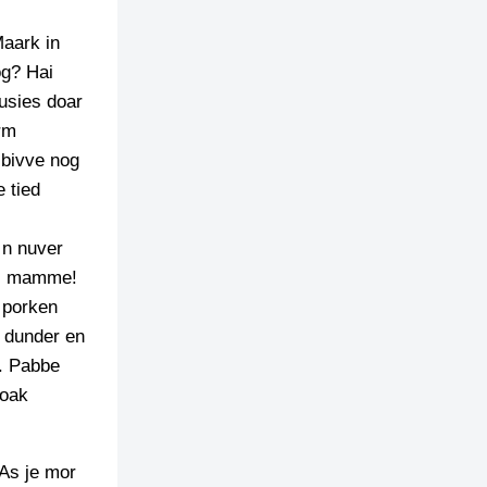
Maark in
og? Hai
uusies doar
rm
 bivve nog
 tied
 n nuver
ud, mamme!
n porken
n dunder en
n. Pabbe
voak
 As je mor