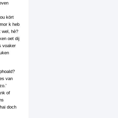
 even
ou kört
 mor k heb
t wel, hè?
en oet dij
ns voaker
ouken
ophoald?
jes van
zo.’
ank of
ns
 hai doch