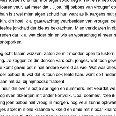
ies tussen ons hur. Mor tegenswoordeg kin ik, en k heb doa
PERSBERICHT
loaren veur, aal meer dat … joa, ‘dij pabbes van vrouger’ op
FOTO’S
in is t wel mien aigen schuld hur, want as ik aargens nait
in, din hoal ik al gaauwachteg veurbeelden van vrouger, oe
leefde jonkhaid der bie as bekrachten. Mien verkloaren in di
reden dat ik al wat older bin en wis en woarachteg al meer 
 snötporken.
g echt klaain wazzen, zaten ze mit monden open te lustern 
ng. Je zaggen ze din denken van: och, jonges, wat toch gew
 komt gewis oet n hail andere wereld as wie. Wat was alles
der pabbe! Ik wol dat ik toun ook leefd haar, want op t heden
aan mit aal dij nijmoodse fratsen!
e heur din over slootje springen en summers, net veurdat we
g even tikkertjen mit ander kortvolk. ‘Joa, doames’, ‘zee ik
ing joen pabbe hail vroug in mörgen, nog veur zunne opkwam
jes stoet in n olle kraande wikkeld en smis mit n poar knalr