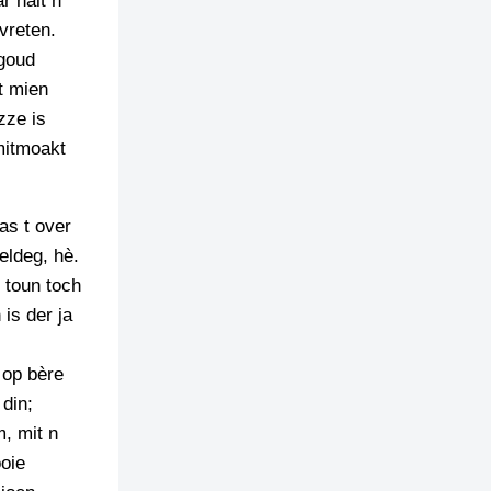
r nait n
vreten.
 goud
t mien
zze is
mitmoakt
as t over
eldeg, hè.
 toun toch
 is der ja
 op bère
 din;
, mit n
ooie