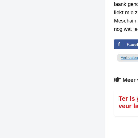
laank geno
liekt mie z
Meschain h
nog wat le
Face
Verhoalen
Meer 
Ter is
veur l