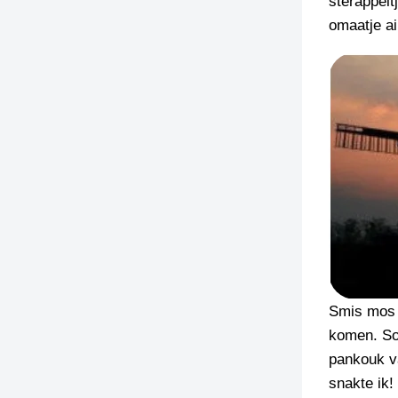
sterappelt
omaatje ai
Smis mos i
komen. So
pankouk va
snakte ik!