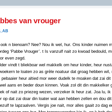
DIDELDOM.COM
abbes van vrouger
KREUZE
, AB
JOEN
HORIZON
 ook n bienoam? Nee? Nou ik wel, hur. Ons kinder nuimen m
PAZZIPANTEN
deg ‘Pabbe Vrouger’. t Is vanzulf nait zo kwoad bedould, m
mor even zegd.
der vindt t bliekboar wel makkelk om heur kinder, heur nust
RIED
FLYER
woekern te loaten zo as grèle noatuur dat groag hebben wil,
N
INZENDENS
Ik pebaaier heur altied mor weer dudelk te moaken dat zai dit 
RIED
FLYER
el aans en beder doun kinnen. Voak zol dit din makkelker g
PERSBERICHT
ek of nait zo priezeg wezen, verzeker ik heur zat. Joa lu, ik
INZENDENS
RIED
SCHRIEFWEDSTRIED
r op dat zai doar din loater wat aan hebben zellen en dou dit
2026
JURYRAPPORT
ezulf te lapzaalven. Vergis joe nait, mor alles gaait zo dag 
FLYER