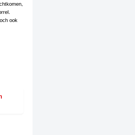
echtkomen,
rrel.
toch ook
n