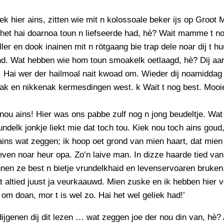
ek hier ains, zitten wie mit n kolossoale beker ijs op Groot 
het hai doarnoa toun n liefseerde had, hè? Wait mamme t n
iller en dook inainen mit n rötgaang bie trap dele noar dij t h
nd. Wat hebben wie hom toun smoakelk oetlaagd, hè? Dij aa
e. Hai wer der hailmoal nait kwoad om. Wieder dij noamiddag
ak en nikkenak kermesdingen west. k Wait t nog best. Mooie
nou ains! Hier was ons pabbe zulf nog n jong beudeltje. Wat
undelk jonkje liekt mie dat toch tou. Kiek nou toch ains go
 ains wat zeggen; ik hoop oet grond van mien haart, dat mie
even noar heur opa. Zo’n laive man. In dizze haarde tied va
nen ze best n bietje vrundelkhaid en levenservoaren bruke
t altied juust ja veurkaauwd. Mien zuske en ik hebben hier 
om doan, mor t is wel zo. Hai het wel geliek had!’
ijgenen dij dit lezen … wat zeggen joe der nou din van, hè?