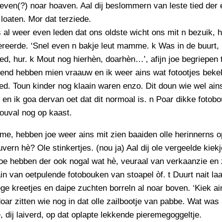
even(?) noar hoaven. Aal dij beslommern van leste tied der
loaten. Mor dat terziede.
 al weer even leden dat ons oldste wicht ons mit n bezuik, h
ereerde. ‘Snel even n bakje leut mamme. k Was in de buurt,
tied, hur. k Mout nog hierhèn, doarhèn…’, afijn joe begriepen 
nd hebben mien vraauw en ik weer ains wat fotootjes bekek
tied. Toun kinder nog klaain waren enzo. Dit doun wie wel ai
 en ik goa dervan oet dat dit normoal is. n Poar dikke fotob
touval nog op kaast.
e, hebben joe weer ains mit zien baaiden olle herinnerns 
vern hè? Ole stinkertjes. (nou ja) Aal dij ole vergeelde kiek
oe hebben der ook nogal wat hè, veuraal van verkaanzie en 
in van oetpulende fotobouken van stoapel òf. t Duurt nait la
ege kreetjes en daipe zuchten borreln al noar boven. ‘Kiek ai
r zitten wie nog in dat olle zailbootje van pabbe. Wat was
, dij laiverd, op dat oplapte lekkende pieremegoggeltje.