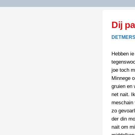
LITERATUUR
OPSTUREN
GEDICHTEN
Dij p
OVEREG
SPELLENSCONTROLE
HAIKU’S
BIENOAMEN
DETMERS
SCHRIEFREGELS
LAIDJES
LAIDTEKSTEN
LEGENDEN
Hebben ie
LIMERICKS
tegenswoor
RECEPTEN
LUUSTERN
joe toch 
SPREUKEN
Minnege ol
SCHRIEFWEDST
2024
gruien en 
VEURDRACHTE
net nait. 
SCHRIEFWEDST
meschain w
2025
zo gevoarl
SCHRIEFWEDST
der din mo
2026
nait om mi
STRIPS