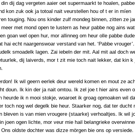
din dij dag vergeten aaier oet supermaarkt te hoalen, pabbe
nd kon zuk ook ja totoal nait veurstellen hou of t er in míen
ren touging. Nou ons kinder zulf mondeg binnen, zitten ze 
 meer met mond open te lustern as heur pabbe nog ains wat 
n goan wel open hur, mor allinneg om heur olle pabbe dude
 hai echt naargenswoar verstand van het. ‘Pabbe vrouger’.
udelk smoadelk lagen. Zai iebeln der mit. Aal mit aal doch w
uurlek, dij laiverds, mor t zit mie toch nait lekker, dat kin k
n.
rdon! Ik wil geern eerlek deur wereld komen en mout ze ach
cht doun. Ik kin der ja nait omtou. Ik zel joe t hier ains even 
heurde ik n mooi stokje, woaroet ik groag opmoaken wil dat
r toch nog wel degelk bie heur. Staarker nog, dat ter ducht 
 bleven is van mien vrougere (staarke) verhoaltjes. Ik wil j
n joen ogen lichte, mor veur mie hail belangrieke overwinne
 Ons oldste dochter was dizze mörgen bie ons op versiede.