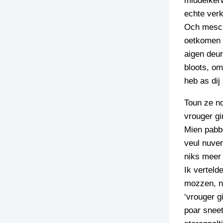
middelkerw
echte verk
TIEDSCHRIFT
Och mescha
KREUZE
oetkomen k
TENEEL
aigen deur
bloots, om
VERHOALEN
heb as dij
Toun ze no
vrouger gi
Mien pabbe
veul nuver
niks meer 
Ik verteld
mozzen, no
‘vrouger g
poar sneet