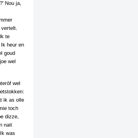
?’ Nou ja,
jammer
vertelt.
lk te
 Ik heur en
el goud
 joe wel
teròf wel
oetstokken:
 ik as olle
mie toch
oe dizze,
n nait
 Ik was