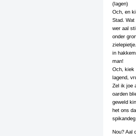
(lagen)
Och, en ki
Stad. Wat 
wer aal st
onder gro
zielepietj
in hakkem
man!
Och, kiek 
lagend, vr
Zel ik joe
oarden bli
geweld kin
het ons da
spikandeg 
Nou? Aal d