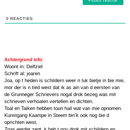
0
REACTIES
Achtergrond info:
Woont in: Delfziel
Schrift al: joaren
Joa, op t heden is schildern weer n luk bietje in bie mie,
mor der is n tied west dat ik as ain van d eersten van
de Grunneger Schrievers nogal drok bezeg was mit
schrieven verhoalen vertellen en dichten.
Toal en Taiken hebben toun hail wat van mie opnomen.
Kunstgang Kaampe in Steem bin’k ook nog bie d
oprichten west.
Zoas eerder zegt, k heb t nou drok mit schildern en