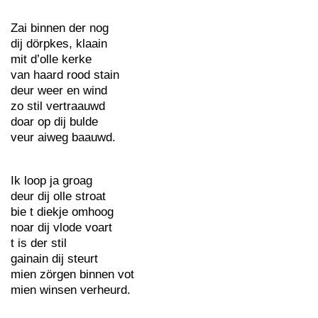
Zai binnen der nog
dij dörpkes, klaain
mit d’olle kerke
van haard rood stain
deur weer en wind
zo stil vertraauwd
doar op dij bulde
veur aiweg baauwd.
Ik loop ja groag
deur dij olle stroat
bie t diekje omhoog
noar dij vlode voart
t is der stil
gainain dij steurt
mien zörgen binnen vot
mien winsen verheurd.