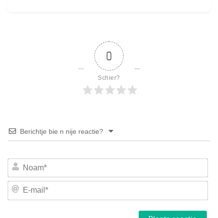
0
Schier?
Berichtje bie n nije reactie?
No
E-
mai