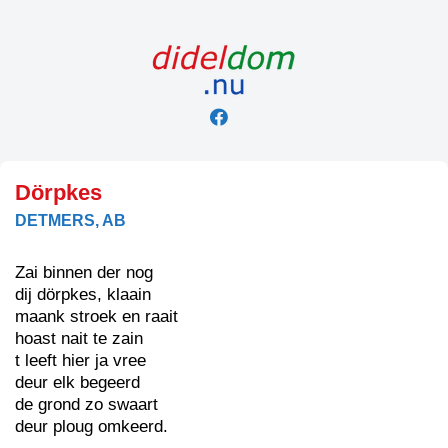
Skip
to
content
Dörpkes
DETMERS, AB
Zai binnen der nog
dij dörpkes, klaain
maank stroek en raait
hoast nait te zain
t leeft hier ja vree
deur elk begeerd
de grond zo swaart
deur ploug omkeerd.