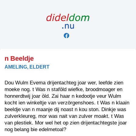
Skip
to
content
n Beeldje
AMELING, ELDERT
Dou Wulm Evema drijentachteg joar wer, leefde zien
moeke nog. t Was n stafòld wiefke, broodmoager en
honnerdtwij joar òld. Zai haar n kedootje veur Wulm
kocht ien winkeltje van verzörgenshoes. t Was n klaain
beeldje van n maanje dij noast n kou ston. Dinkje was
zulverkleureg, mor was nait van zulver moakt. t Was
van plestiek. Mor wel het op zien drijentachtegste joar
nog belang bie edelmetoal?