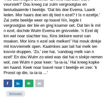
veurstelt?’ Dou kreeg zai zulm vergrootglas en
bestudaaierde t beeldje. ‘Dat bis doe Evema. Laank
leden. Mor haars doe ien dij tied n ezel? t Is n ezeltje.’
Zai zette beeldje weer op toavel hìn, legde t
vergrootglas der bie en ging koamer oet. Dat bin ik mit
n ezel, dochde Wulm Evema en gnivvelde. ‘n Ezel dij
kin wel noar slachter tou. Kins lekkere worst van
moaken. Mor kins n ezel ook melken!’ Hai mouk dinkje
mit kovviemelk open. Kaalmkes aan lait hai melk ien
kovvie druppen. ‘Zo,’ zee hai, ‘vandoag melk van n
ezel!’ En dou Wulm zo wied was dat hai n slokje nemen
wol, zee Wulm n poar keer: ‘Ia-ia-ia.’ Hai kreeg kopke
ien haand. Keek noar toavel noar t beeldje en zee: ‘k
Proost op die, ia-ia-ia …’
Verhoalen