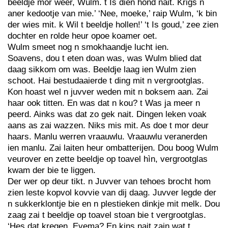
beeldje mor weer, Wulm. t Is dien hond nait. Krigs n
aner kedootje van mie.’ ‘Nee, moeke,’ raip Wulm, ‘k bin
der wies mit. k Wil t beeldje hollen!’ ‘t Is goud,’ zee zien
dochter en rolde heur opoe koamer oet.
Wulm smeet nog n smokhaandje lucht ien.
Soavens, dou t eten doan was, was Wulm blied dat
daag sikkom om was. Beeldje laag ien Wulm zien
schoot. Hai bestudaaierde t ding mit n vergrootglas.
Kon hoast wel n juvver weden mit n boksem aan. Zai
haar ook titten. En was dat n kou? t Was ja meer n
peerd. Ainks was dat zo gek nait. Dingen leken voak
aans as zai wazzen. Niks mis mit. As doe t mor deur
haars. Manlu werren vraauwlu. Vraauwlu veranerden
ien manlu. Zai laiten heur ombatterijen. Dou boog Wulm
veurover en zette beeldje op toavel hìn, vergrootglas
kwam der bie te liggen.
Der wer op deur tikt. n Juvver van tehoes brocht hom
zien leste kopvol kovvie van dij daag. Juvver legde der
n sukkerklontje bie en n plestieken dinkje mit melk. Dou
zaag zai t beeldje op toavel stoan bie t vergrootglas.
‘Hes dat kregen, Evema? En kins nait zain wat t