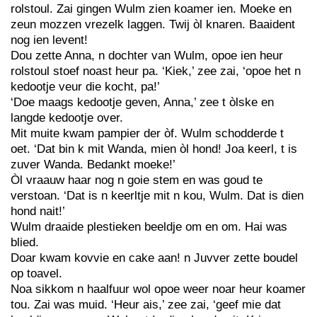
rolstoul. Zai gingen Wulm zien koamer ien. Moeke en
zeun mozzen vrezelk laggen. Twij òl knaren. Baaident
nog ien levent!
Dou zette Anna, n dochter van Wulm, opoe ien heur
rolstoul stoef noast heur pa. ‘Kiek,’ zee zai, ‘opoe het n
kedootje veur die kocht, pa!’
‘Doe maags kedootje geven, Anna,’ zee t òlske en
langde kedootje over.
Mit muite kwam pampier der òf. Wulm schodderde t
oet. ‘Dat bin k mit Wanda, mien òl hond! Joa keerl, t is
zuver Wanda. Bedankt moeke!’
Òl vraauw haar nog n goie stem en was goud te
verstoan. ‘Dat is n keerltje mit n kou, Wulm. Dat is dien
hond nait!’
Wulm draaide plestieken beeldje om en om. Hai was
blied.
Doar kwam kovvie en cake aan! n Juvver zette boudel
op toavel.
Noa sikkom n haalfuur wol opoe weer noar heur koamer
tou. Zai was muid. ‘Heur ais,’ zee zai, ‘geef mie dat