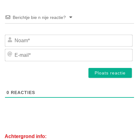
Berichtje bie n nije reactie?
No
E-
mai
0
REACTIES
Achtergrond info: