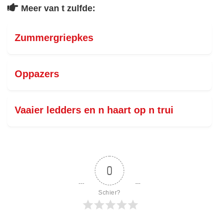
Meer van t zulfde:
Zummergriepkes
Oppazers
Vaaier ledders en n haart op n trui
0
Schier?