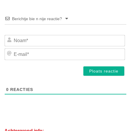
Berichtje bie n nije reactie?
No
E-
mai
0
REACTIES
Achtergrond info: