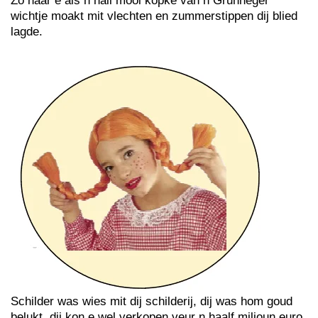
Zo haar e ais n hail mooi kopke van n Grunneger
wichtje moakt mit vlechten en zummerstippen dij blied
lagde.
Schilder was wies mit dij schilderij, dij was hom goud
belukt, dij kon e wel verkopen veur n haalf miljoun euro.