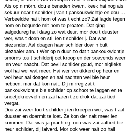
Ais op n mörn, dou e beneden kwam, keek hai nog ais
sekuur noar t schilderij van t pankoukwichtje en dou …
Verbeeldde hai t hom of was t echt zo? Zai lagde tegen
hom en begunde mit hom te proaten. Dat ging
aalgedureg hail daag zo wat deur, mor dou t duuster
wer, was t doan en stil ien t schilderij. Dat was
biezunder. Aal doagen haar schilder doar n bult
plezaaier aan. t Wer op n duur zo dat t pankoukwichtje
smörns tou t schilderij oet kroop en der soavends weer
ien veur naacht. Dat bevil schilder goud, mor aiglieks
wol hai wel wat meer. Hai wer verkikkerd op heur en
wol heur aal doagen en aal nachten wel bie heur
hebben, mor dat kon nait. Dij mirreg zat t
pankoukwichtje bie schilder op schoot te laggen en te
snoetjeknovveln en zai haren t zo drok dat zai tied
vergat.
Dou zai weer tou t schilderij ien kroepen wol, was t aal
duuster en doarmit te loat. Ze kon der nait meer ien
kommen. Dat was ja prachteg, nou was zai aaltied bie
heur schilder, dij laiverd. Mor ook weer nait zo hail