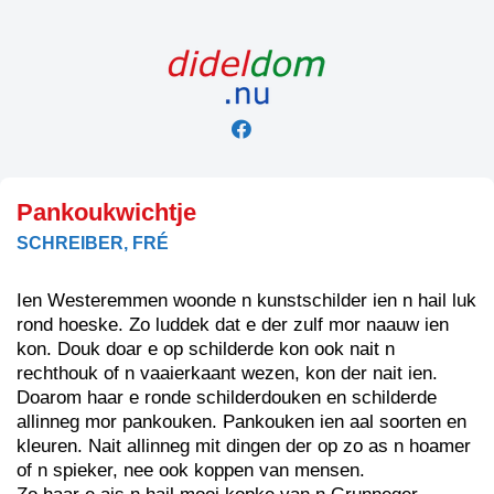
Skip
to
content
Pankoukwichtje
SCHREIBER, FRÉ
Ien Westeremmen woonde n kunstschilder ien n hail luk
rond hoeske. Zo luddek dat e der zulf mor naauw ien
kon. Douk doar e op schilderde kon ook nait n
rechthouk of n vaaierkaant wezen, kon der nait ien.
Doarom haar e ronde schilderdouken en schilderde
allinneg mor pankouken. Pankouken ien aal soorten en
kleuren. Nait allinneg mit dingen der op zo as n hoamer
of n spieker, nee ook koppen van mensen.