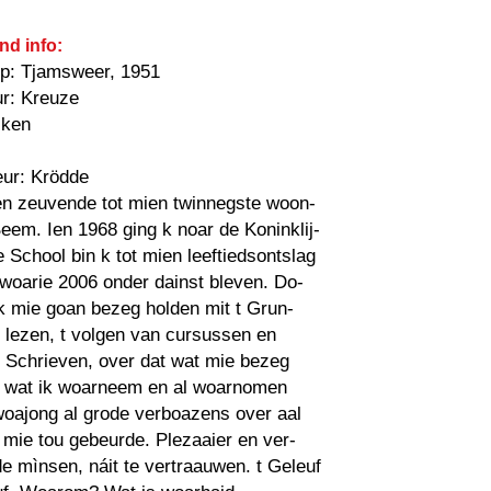
nd info:
p: Tjamsweer, 1951
ur: Kreuze
iken
eur: Krödde
en zeuvende tot mien twinnegste woon-
Beem. Ien 1968 ging k noar de Koninklij-
re School bin k tot mien leeftiedsontslag
woarie 2006 onder dainst bleven. Do-
k mie goan bezeg holden mit t Grun-
 lezen, t volgen van cursussen en
 Schrieven, over dat wat mie bezeg
t, wat ik woarneem en al woarnomen
woajong al grode verboazens over aal
 mie tou gebeurde. Plezaaier en ver-
de mìnsen, náit te vertraauwen. t Geleuf