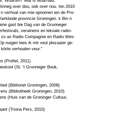
uf. Woarom? Wat is woarhaid.
llinneg over dou, ook over nou. Ien 2010
 n verhoal van mie opnomen ien de Pro-
Kerkbode provincie Groningen. k Bin n
aine gast bie Dag van de Grunneger
terfestivals, verainens en lekoale radio-
s zo as Radio Compagnie en Radio Wes-
Op nuigen lees ik mit veul plezaaier ge-
 körte verhoalen veur.”
 (Profiel, 2011)
eskool (St. ‘t Grunneger Bouk,
tied (Biblionet Groningen, 2008)
ens (Bibliotheek Groningen, 2010)
ns (Huis van de Groninger Cultuur,
kaant (Triona Pers, 2010)