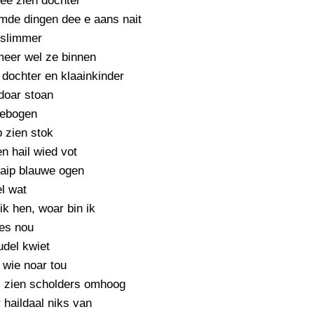
ee zien dochter
PERSBERICHT
mde dingen dee e aans nait
FOTO’S
 slimmer
meer wel ze binnen
 dochter en klaainkinder
doar stoan
gebogen
 zien stok
en hail wied vot
daip blauwe ogen
l wat
k hen, woar bin ik
les nou
udel kwiet
 wie noar tou
, zien scholders omhoog
r haildaal niks van