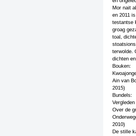
en ongele
Mor nait a
en 2011 is
testantse 
groag gez
toal, dich
stoatsion
terwolde. 
dichten en
Bouken:
Kwoajonges
Ain van Bo
2015)
Bundels:
Vergleden 
Over de gr
Onderwege
2010)
De stille 