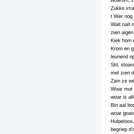
woarom, z
Zukke vru
TIEDSCHRIFT
t Wer nog
KREUZE
Wait nait 
TENEEL
zien aigen
Kiek hom 
VERHOALEN
Krom en 
leunend op
Stil, stoar
met zien 
Zain ze we
Woar mot i
woar is al
Bin aal bo
woar goan
Hulpeloos
begriep d’