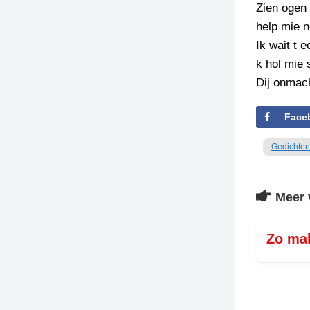
Zien ogen
help mie 
Ik wait t 
k hol mie 
Dij onmach
Face
Gedichten
Meer 
Zo ma