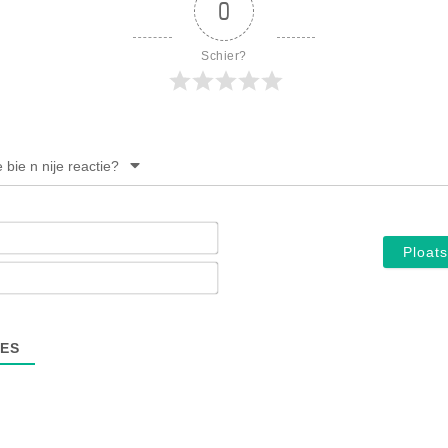
0
Schier?
e bie n nije reactie?
Noam*
E-
mail*
ES