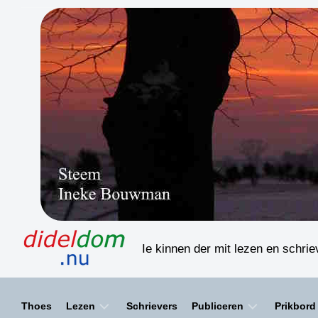
Skip
to
content
Ie kinnen der mit lezen en schri
Thoes
Lezen
Schrievers
Publiceren
Prikbord