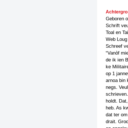
Achtergro
Geboren o
Schrift ve
Toal en Ta
Web Loug
Schreef v
“Vanòf mi
de ik ien 
ke Militai
op 1 janne
arnoa bin 
negs. Veul
schrieven.
holdt. Da
heb. As k
dat ter om
drait. Gro