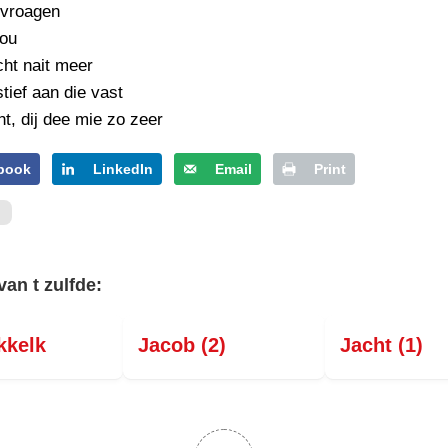
 vroagen
nou
echt nait meer
stief aan die vast
t, dij dee mie zo zeer
book
LinkedIn
Email
Print
van t zulfde:
kkelk
Jacob (2)
Jacht (1)