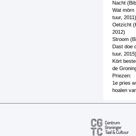
Nacht (Bib
Wat mörn 
tuur, 2011
Oetzicht (
2012)
Stroom (B
Dast doe d
tuur, 2015
Kört best
de Groning
Priezen:
1e pries 
hoalen va