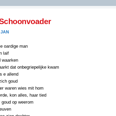
DIDELDOM.COM
 Schoonvoader
KREUZE
 JAN
JOEN
HORIZON
ke oardige man
PAZZIPANTEN
 laif
d waarken
aarkt dat onbegriepelijke kwam
RIED
FLYER
s e allend
N
INZENDENS
zich goud
RIED
FLYER
der waren wies mit hom
PERSBERICHT
rde, kon alles, haar tied
INZENDENS
RIED
SCHRIEFWEDSTRIED
’r goud op weerom
2026
JURYRAPPORT
leuven
FLYER