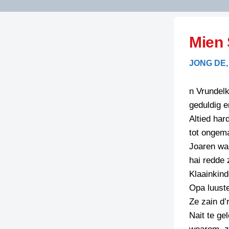
LITERATUUR
OPSTUREN
GEDICHTEN
Mien
OVEREG
SPELLENSCONTROLE
HAIKU’S
BIENOAMEN
JONG DE,
SCHRIEFREGELS
LAIDJES
LAIDTEKSTEN
LEGENDEN
n Vrundel
LIMERICKS
geduldig en
RECEPTEN
LUUSTERN
Altied har
SPREUKEN
tot ongem
SCHRIEFWEDST
2024
Joaren wa
VEURDRACHTE
hai redde 
SCHRIEFWEDST
Klaainkin
2025
Opa luuste
SCHRIEFWEDST
Ze zain d
2026
Nait te ge
STRIPS