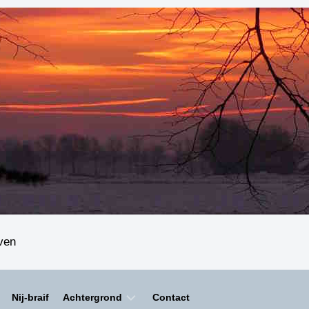
even
Nij-braif
Achtergrond
Contact