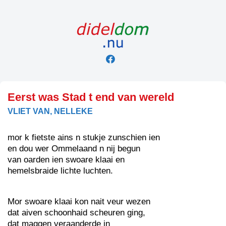
Skip
to
content
Eerst was Stad t end van wereld
VLIET VAN, NELLEKE
mor k fietste ains n stukje zunschien ien
en dou wer Ommelaand n nij begun
van oarden ien swoare klaai en
hemelsbraide lichte luchten.
Mor swoare klaai kon nait veur wezen
dat aiven schoonhaid scheuren ging,
dat maggen veraanderde in