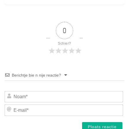
0
Schier?
Berichtje bie n nije reactie?
No
E-
mai