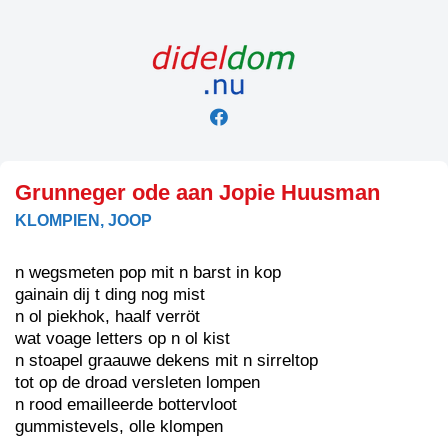
Skip
to
content
Grunneger ode aan Jopie Huusman
KLOMPIEN, JOOP
n wegsmeten pop mit n barst in kop
gainain dij t ding nog mist
n ol piekhok, haalf verröt
wat voage letters op n ol kist
n stoapel graauwe dekens mit n sirreltop
tot op de droad versleten lompen
n rood emailleerde bottervloot
gummistevels, olle klompen