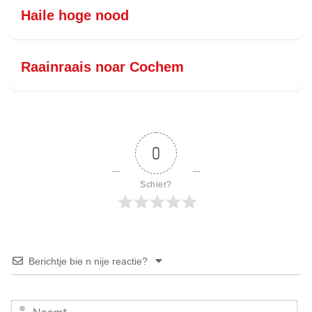
Haile hoge nood
Raainraais noar Cochem
0
Schier?
Berichtje bie n nije reactie?
No