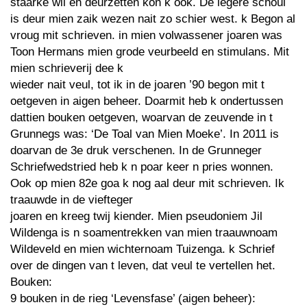
staarke wil en deurzetten kon k ook. De legere schoul
is deur mien zaik wezen nait zo schier west. k Begon al
vroug mit schrieven. in mien volwassener joaren was
Toon Hermans mien grode veurbeeld en stimulans. Mit
mien schrieverij dee k
wieder nait veul, tot ik in de joaren ’90 begon mit t
oetgeven in aigen beheer. Doarmit heb k ondertussen
dattien bouken oetgeven, woarvan de zeuvende in t
Grunnegs was: ‘De Toal van Mien Moeke’. In 2011 is
doarvan de 3e druk verschenen. In de Grunneger
Schriefwedstried heb k n poar keer n pries wonnen.
Ook op mien 82e goa k nog aal deur mit schrieven. Ik
traauwde in de viefteger
joaren en kreeg twij kiender. Mien pseudoniem Jil
Wildenga is n soamentrekken van mien traauwnoam
Wildeveld en mien wichternoam Tuizenga. k Schrief
over de dingen van t leven, dat veul te vertellen het.
Bouken:
9 bouken in de rieg ‘Levensfase’ (aigen beheer):