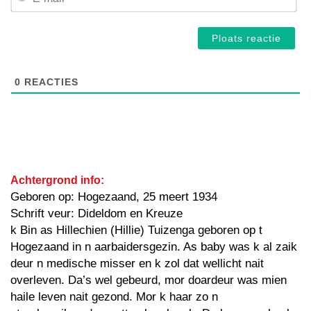
mai
0
REACTIES
Achtergrond info:
Geboren op: Hogezaand, 25 meert 1934
Schrift veur: Dideldom en Kreuze
k Bin as Hillechien (Hillie) Tuizenga geboren op t
Hogezaand in n aarbaidersgezin. As baby was k al zaik
deur n medische misser en k zol dat wellicht nait
overleven. Da’s wel gebeurd, mor doardeur was mien
haile leven nait gezond. Mor k haar zo n