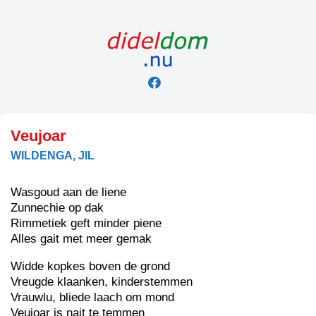
Skip
to
content
Veujoar
WILDENGA, JIL
Wasgoud aan de liene
Zunnechie op dak
Rimmetiek geft minder piene
Alles gait met meer gemak
Widde kopkes boven de grond
Vreugde klaanken, kinderstemmen
Vrauwlu, bliede laach om mond
Veujoar is nait te temmen