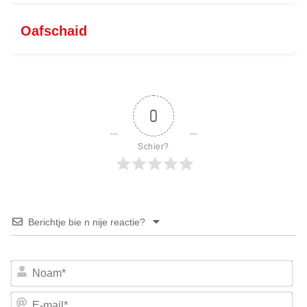
Oafschaid
0
Schier?
Berichtje bie n nije reactie?
No
E-