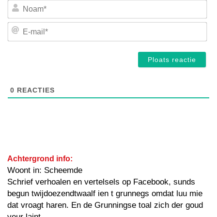
No
E-
mai
0
REACTIES
Achtergrond info:
Woont in: Scheemde
Schrief verhoalen en vertelsels op Facebook, sunds
begun twijdoezendtwaalf ien t grunnegs omdat luu mie
dat vroagt haren. En de Grunningse toal zich der goud
veur laint.