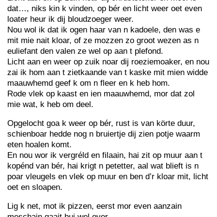
dat…, niks kin k vinden, op bér en licht weer oet even
loater heur ik dij bloudzoeger weer.
Nou wol ik dat ik ogen haar van n kadoele, den was e
mit mie nait kloar, of ze mozzen zo groot wezen as n
euliefant den valen ze wel op aan t plefond.
Licht aan en weer op zuik noar dij roeziemoaker, en nou
zai ik hom aan t zietkaande van t kaske mit mien widde
maauwhemd geef k om n fleer en k heb hom.
Rode vlek op kaast en ien maauwhemd, mor dat zol
mie wat, k heb om deel.
Opgelocht goa k weer op bér, rust is van körte duur,
schienboar hedde nog n bruiertje dij zien potje waarm
eten hoalen komt.
En nou wor ik vergréld en filaain, hai zit op muur aan t
kopénd van bér, hai krigt n petetter, aal wat blieft is n
poar vleugels en vlek op muur en ben d’r kloar mit, licht
oet en sloapen.
Lig k net, mot ik pizzen, eerst mor even aanzain
meschain gaait bui wel over.