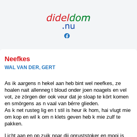
Skip
to
content
Neefkes
WAL VAN DER, GERT
As ik aargens n hekel aan heb bint wel neefkes, ze
hoalen nait allenneg t bloud onder joen noagels en vel
vot, ze zörgen der ook veur dat je sloap te kört komen
en smörgens as n vaal van bérre glieden.
As k net rusteg lig en t stil is heur ik hom, hai vlugt mie
om kop en wil k om n klets geven heb k mie zulf te
pakken.
Licht aan en op zuik noar dij onruststoker en mooi is