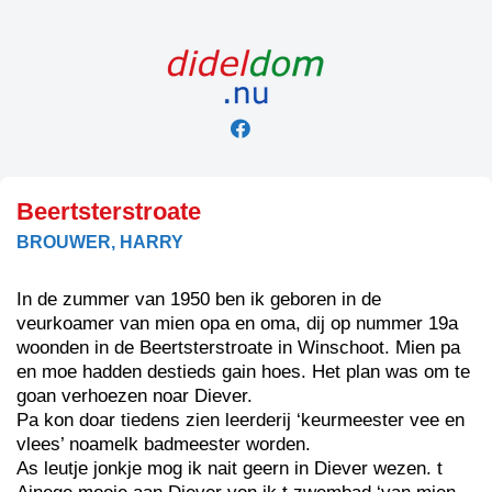
Skip
to
content
Beertsterstroate
BROUWER, HARRY
In de zummer van 1950 ben ik geboren in de
veurkoamer van mien opa en oma, dij op nummer 19a
woonden in de Beertsterstroate in Winschoot. Mien pa
en moe hadden destieds gain hoes. Het plan was om te
goan verhoezen noar Diever.
Pa kon doar tiedens zien leerderij ‘keurmeester vee en
vlees’ noamelk badmeester worden.
As leutje jonkje mog ik nait geern in Diever wezen. t