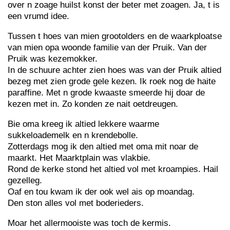
over n zoage huilst konst der beter met zoagen. Ja, t is
een vrumd idee.
Tussen t hoes van mien grootolders en de waarkploatse
van mien opa woonde familie van der Pruik. Van der
Pruik was kezemokker.
In de schuure achter zien hoes was van der Pruik altied
bezeg met zien grode gele kezen. Ik roek nog de haite
paraffine. Met n grode kwaaste smeerde hij doar de
kezen met in. Zo konden ze nait oetdreugen.
Bie oma kreeg ik altied lekkere waarme
sukkeloademelk en n krendebolle.
Zotterdags mog ik den altied met oma mit noar de
maarkt. Het Maarktplain was vlakbie.
Rond de kerke stond het altied vol met kroampies. Hail
gezelleg.
Oaf en tou kwam ik der ook wel ais op moandag.
Den ston alles vol met boderieders.
Moar het allermooiste was toch de kermis.