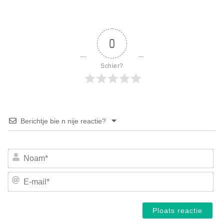
0
Schier?
Berichtje bie n nije reactie?
No
E-
mai