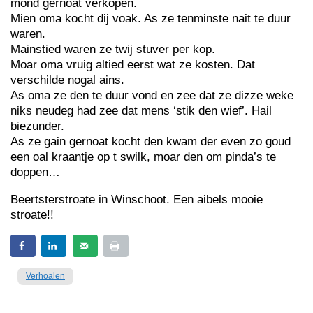
mond gernoat verkopen.
Mien oma kocht dij voak. As ze tenminste nait te duur
waren.
Mainstied waren ze twij stuver per kop.
Moar oma vruig altied eerst wat ze kosten. Dat
verschilde nogal ains.
As oma ze den te duur vond en zee dat ze dizze weke
niks neudeg had zee dat mens ‘stik den wief’. Hail
biezunder.
As ze gain gernoat kocht den kwam der even zo goud
een oal kraantje op t swilk, moar den om pinda’s te
doppen…
Beertsterstroate in Winschoot. Een aibels mooie
stroate!!
Verhoalen