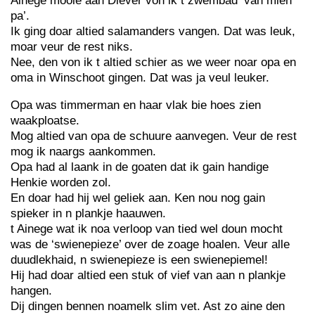
Ainege mooie aan Diever von ik t zwembad ‘van mien
pa’.
Ik ging doar altied salamanders vangen. Dat was leuk,
moar veur de rest niks.
Nee, den von ik t altied schier as we weer noar opa en
oma in Winschoot gingen. Dat was ja veul leuker.
Opa was timmerman en haar vlak bie hoes zien
waakploatse.
Mog altied van opa de schuure aanvegen. Veur de rest
mog ik naargs aankommen.
Opa had al laank in de goaten dat ik gain handige
Henkie worden zol.
En doar had hij wel geliek aan. Ken nou nog gain
spieker in n plankje haauwen.
t Ainege wat ik noa verloop van tied wel doun mocht
was de ‘swienepieze’ over de zoage hoalen. Veur alle
duudlekhaid, n swienepieze is een swienepiemel!
Hij had doar altied een stuk of vief van aan n plankje
hangen.
Dij dingen bennen noamelk slim vet. Ast zo aine den