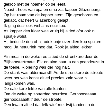
geklop met de hoamer op de leest.
Noast t hoes van opa en oma zat kapper Glazenborg.
Op het roam van de kapper ston: ‘Fijn geschoren en
gekapt, dat heeft Glazenborg gelapt’.
Ik ging doar ook wel ains noar tou.
As kapper den kloar was vruig hij altied ofst ook n
spuitje wolst.
Hij beduilde den of hij odeklonje over dien kop spuiten
mog. Ja netuurlek mog dat. Rook ja altied lekker.
Ain moal in de weke ree altied de strontkare deur de
Blijhamstertroate. Elk en aine haar ja een poepdeuze in
de toene. Riolering was der nog nait.
De stank was aldernoarst!! As de strontkare de stroate
weer oet was konst altied precies zain woar hij
langskomen was.
De oale kare lekte van alle kanten.
Om de weke op zotterdag heurdest ‘Gernoooaaaatt,
gernoooaaaatt!!’ deur de stroate.
Den kwam altied dat lèlk wief met twij tanden in de