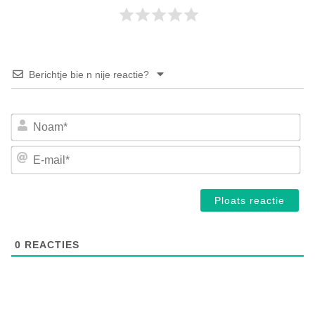
Berichtje bie n nije reactie?
No
E-
mai
0
REACTIES