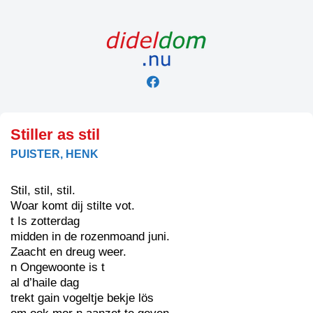
Skip
to
content
Stiller as stil
PUISTER, HENK
Stil, stil, stil.
Woar komt dij stilte vot.
t Is zotterdag
midden in de rozenmoand juni.
Zaacht en dreug weer.
n Ongewoonte is t
al d’haile dag
trekt gain vogeltje bekje lös