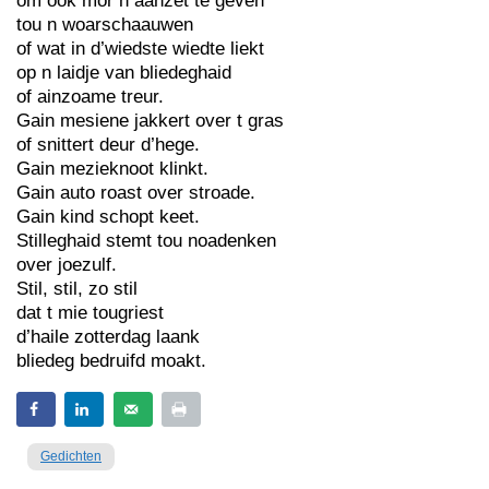
om ook mor n aanzet te geven
tou n woarschaauwen
of wat in d’wiedste wiedte liekt
op n laidje van bliedeghaid
of ainzoame treur.
Gain mesiene jakkert over t gras
of snittert deur d’hege.
Gain mezieknoot klinkt.
Gain auto roast over stroade.
Gain kind schopt keet.
Stilleghaid stemt tou noadenken
over joezulf.
Stil, stil, zo stil
dat t mie tougriest
d’haile zotterdag laank
bliedeg bedruifd moakt.
Gedichten