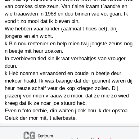
van oomkes olste zeun. Van t’aine kwam t`aandre en
wie traauwden in 1968 en dou binnen wie vot goan. Ik
vond t zo mooi dat ik bleven bin.
Wie hebben vaar kinder (aalmoal t hoes oet), drij
jongens en ain wicht.
k Bin nou rentenier en help mien twij jongste zeuns nog
n beetje mit heur zoaken.
In overbleven tied kin ik wat verhoaltjes van vrouger
doun.
k Heb noamen veraanderd en boudel n beetje deur
mekoar hoald. Ik was baange dat der gounent waren dij
heur neuze schaif veur de kop kriegen zollen. Dij
plazerij von mien vraauw zo mooi, dat ze mie zo wied
kreeg dat ik ze noar joe stuurd heb.
Even n foto derbie, dìn waiten j’ook hou ik der opstoa.
Geluk der mor mit, t allerbeste.