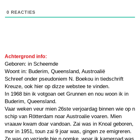
0
REACTIES
Achtergrond info:
Geboren: in Scheemde
Woont in: Buderim, Queensland, Austroalië
Schreef onder pseudoniem N. Boekou in tiedschrift
Kreuze, ook hier op dizze webstee te vinden.
In 1968 bin ik votgoan oet Grunnen en nou woon ik in
Buderim, Queensland.
Vaar weken veur mien 26ste verjoardag binnen wie op n
schip van Rötterdam noar Austroalie voaren. Mien
vraauw kwam doar vandoan. Zai was in Knoal geboren,
mor in 1951, toun zai 9 joar was, gingen ze emigreren.
Ze was op veziede bie n oomke, woar ik kameroad was