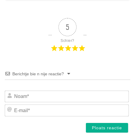
5
Schier?
Berichtje bie n nije reactie?
No
E-
mai