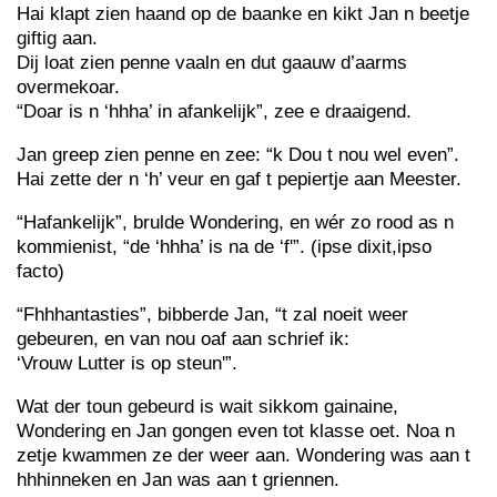
Hai klapt zien haand op de baanke en kikt Jan n beetje
giftig aan.
Dij loat zien penne vaaln en dut gaauw d’aarms
overmekoar.
“Doar is n ‘hhha’ in afankelijk”, zee e draaigend.
Jan greep zien penne en zee: “k Dou t nou wel even”.
Hai zette der n ‘h’ veur en gaf t pepiertje aan Meester.
“Hafankelijk”, brulde Wondering, en wér zo rood as n
kommienist, “de ‘hhha’ is na de ‘f'”. (ipse dixit,ipso
facto)
“Fhhhantasties”, bibberde Jan, “t zal noeit weer
gebeuren, en van nou oaf aan schrief ik:
‘Vrouw Lutter is op steun'”.
Wat der toun gebeurd is wait sikkom gainaine,
Wondering en Jan gongen even tot klasse oet. Noa n
zetje kwammen ze der weer aan. Wondering was aan t
hhhinneken en Jan was aan t griennen.