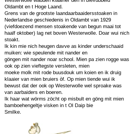
Westerwolle wadden klaainer den in bievubbeld
Oldambt en t Hoge Laand.
Grens van de grootste laandaarbaaidersstoaken in
Nederlandse geschiedenis in Oldambt van 1929
(viefdoezend mensen stoakende van begun maai tot
haalf oktober) lag net boven Westerwolle. Doar wui nich
stoakt.
Ik kin mie nich heugen davve as kinder underschaaid
muiken: wie speulende mit nander en
göngen mit nander noar school. Mien pa zien rogge was
ook op zien vieftegste versleten, mien
moeke molk mit rode buusdouk um koien en ik druig
klaaier van mien bruiers òf. Op mien tiende wui ik
bewust dat der ook op Westerwolle wel sproake was
van aarbaiders en boeren.
Ik haar wat wörms zöcht op misbult en göng mit mien
bamboehengeltje visken in t Ol Daip bie
Smilke.