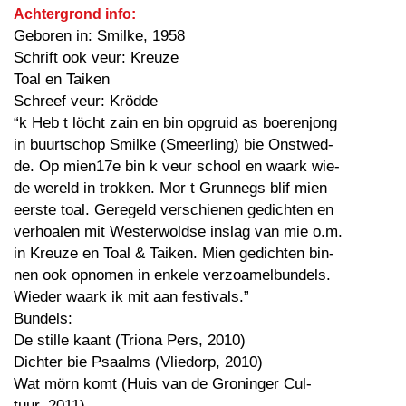
Achtergrond info:
Geboren in: Smilke, 1958
Schrift ook veur: Kreuze
Toal en Taiken
Schreef veur: Krödde
“k Heb t löcht zain en bin opgruid as boerenjong
in buurtschop Smilke (Smeerling) bie Onstwed-
de. Op mien17e bin k veur school en waark wie-
de wereld in trokken. Mor t Grunnegs blif mien
eerste toal. Geregeld verschienen gedichten en
verhoalen mit Westerwoldse inslag van mie o.m.
in Kreuze en Toal & Taiken. Mien gedichten bin-
nen ook opnomen in enkele verzoamelbundels.
Wieder waark ik mit aan festivals.”
Bundels:
De stille kaant (Triona Pers, 2010)
Dichter bie Psaalms (Vliedorp, 2010)
Wat mörn komt (Huis van de Groninger Cul-
tuur, 2011)