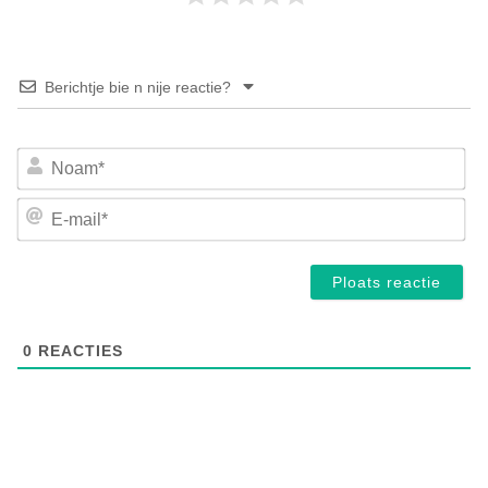
Berichtje bie n nije reactie?
No
E-
mai
0
REACTIES