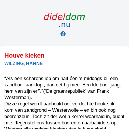
Skip
to
content
Houve kieken
WILZING, HANNE
“Als een scharensliep om half één ’s middags bij een
zandboer aanklopt, dan eet hij mee. Een kleiboer jaagt
hem van zijn erf’.”(‘De graanrepubliek’ van Frank
Westerman).
Dizze regel wordt aanhoald oet verdochte houke: ik
kom van zandgrond – Westerwolle – en bin ook nog
boerenzeun. Toch zit der wol n körrel woarhaid in, ducht
mie. Tegenstellens tussen boeren en aarbaaiders op