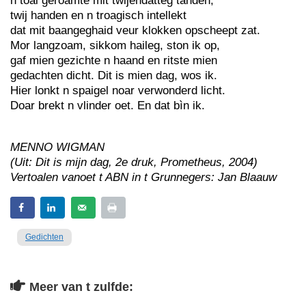
n toai geroamte mit twijendatteg tanden,
twij handen en n troagisch intellekt
dat mit baangeghaid veur klokken opscheept zat.
Mor langzoam, sikkom haileg, ston ik op,
gaf mien gezichte n haand en ritste mien
gedachten dicht. Dit is mien dag, wos ik.
Hier lonkt n spaigel noar verwonderd licht.
Doar brekt n vlinder oet. En dat bìn ik.
MENNO WIGMAN
(Uit: Dit is mijn dag, 2e druk, Prometheus, 2004)
Vertoalen vanoet t ABN in t Grunnegers: Jan Blaauw
Gedichten
Meer van t zulfde: