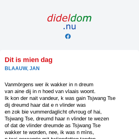
Skip
to
content
Dit is mien dag
BLAAUW, JAN
Vanmörgens wer ik wakker in n dreum
van aine dij in n hoed van vlaais woont.
Ik kon der nait vandeur, k was gain Tsjwang Tse
dij dreumd haar dat e n vlinder was
en zok bie vummerdaglicht ofvroug of hai,
Tsjwang Tse, dreumd haar n vlinder te wezen
of dat de vlinder dreumde as Tsjwang Tse
wakker te worden, nee, ik was n mìns,