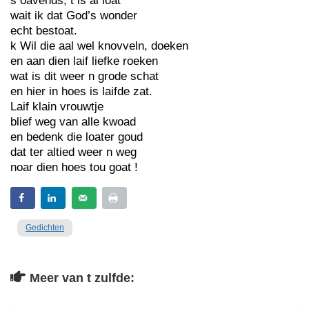
s oavends, t is al loat
wait ik dat God’s wonder
echt bestoat.
k Wil die aal wel knovveln, doeken
en aan dien laif liefke roeken
wat is dit weer n grode schat
en hier in hoes is laifde zat.
Laif klain vrouwtje
blief weg van alle kwoad
en bedenk die loater goud
dat ter altied weer n weg
noar dien hoes tou goat !
Gedichten
Meer van t zulfde: