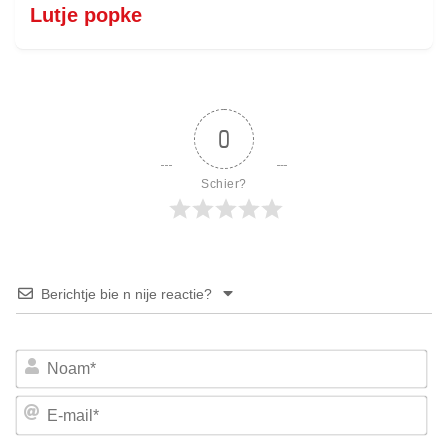
Lutje popke
0
Schier?
Berichtje bie n nije reactie?
No
E-
mai