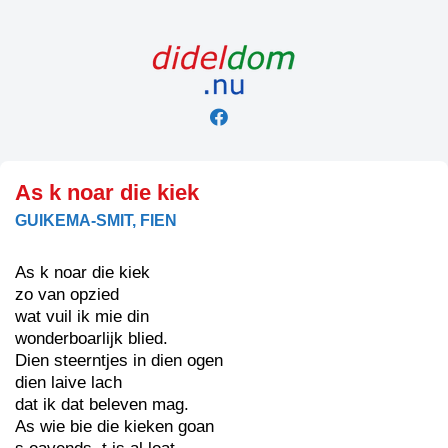
Skip
to
content
As k noar die kiek
GUIKEMA-SMIT, FIEN
As k noar die kiek
zo van opzied
wat vuil ik mie din
wonderboarlijk blied.
Dien steerntjes in dien ogen
dien laive lach
dat ik dat beleven mag.
As wie bie die kieken goan