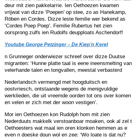
deur mit zien pakkelarrie. Ien Oethoezen kwamen
vrijwat van dizze ‘Poepen’ op stee, zo as Hanekamp,
Röben en Cordes. Dizze leste femilie wer bekend as
‘Cordes Poep Poep’. Femilie Rubertus het zien
oorsprong zulfs ien Rudolfs deupploats Aschendorf!
Youtube George Petzinger – De Kiep’n Kerel
n Grunneger onderwiezer schreef over dizze Duutse
migranten: ‘Hunne platte taal is eene ineensmelting van
velerhande talen en tongvallen, meestal verbasterd
Nederlandsch vermengd met hoogduitsch en
oostvriesch, ontstaande wegens de menigvuldige
werklieden, die uit vreemde oorden tot ons over komen
en velen er zich met der woon vestigen’.
Mor ien Oethoezen kon Rudolph hom mit zien
Nederduuts makkelk verstoanboar moaken, ook al zel t
Oethoesters wat maal ien oren klonken hemmen as e
even n doeske doun wol en zee: ‘Wo loate is dat nu?