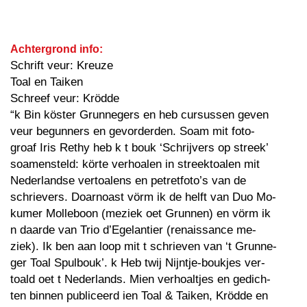
Achtergrond info:
Schrift veur: Kreuze
Toal en Taiken
Schreef veur: Krödde
“k Bin köster Grunnegers en heb cursussen geven
veur begunners en gevorderden. Soam mit foto-
groaf Iris Rethy heb k t bouk ‘Schrijvers op streek’
soamensteld: körte verhoalen in streektoalen mit
Nederlandse vertoalens en petretfoto’s van de
schrievers. Doarnoast vörm ik de helft van Duo Mo-
kumer Molleboon (meziek oet Grunnen) en vörm ik
n daarde van Trio d’Egelantier (renaissance me-
ziek). Ik ben aan loop mit t schrieven van ‘t Grunne-
ger Toal Spulbouk’. k Heb twij Nijntje-boukjes ver-
toald oet t Nederlands. Mien verhoaltjes en gedich-
ten binnen publiceerd ien Toal & Taiken, Krödde en