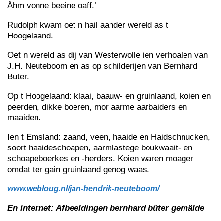
Ähm vonne beeine oaff.’
Rudolph kwam oet n hail aander wereld as t
Hoogelaand.
Oet n wereld as dij van Westerwolle ien verhoalen van
J.H. Neuteboom en as op schilderijen van Bernhard
Büter.
Op t Hoogelaand: klaai, baauw- en gruinlaand, koien en
peerden, dikke boeren, mor aarme aarbaiders en
maaiden.
Ien t Emsland: zaand, veen, haaide en Haidschnucken,
soort haaideschoapen, aarmlastege boukwaait- en
schoapeboerkes en -herders. Koien waren moager
omdat ter gain gruinlaand genog waas.
www.webloug.nl/jan-hendrik-neuteboom/
En internet: Afbeeldingen bernhard büter gemälde