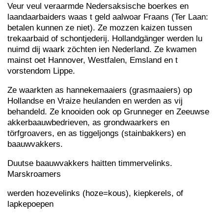
Veur veul veraarmde Nedersaksische boerkes en
laandaarbaiders waas t geld aalwoar Fraans (Ter Laan:
betalen kunnen ze niet). Ze mozzen kaizen tussen
trekaarbaid of schontjederij. Hollandgänger werden lu
nuimd dij waark zöchten ien Nederland. Ze kwamen
mainst oet Hannover, Westfalen, Emsland en t
vorstendom Lippe.
Ze waarkten as hannekemaaiers (grasmaaiers) op
Hollandse en Vraize heulanden en werden as vij
behandeld. Ze knooiden ook op Grunneger en Zeeuwse
akkerbaauwbedrieven, as grondwaarkers en
törfgroavers, en as tiggeljongs (stainbakkers) en
baauwvakkers.
Duutse baauwvakkers haitten timmervelinks.
Marskroamers
werden hozevelinks (hoze=kous), kiepkerels, of
lapkepoepen