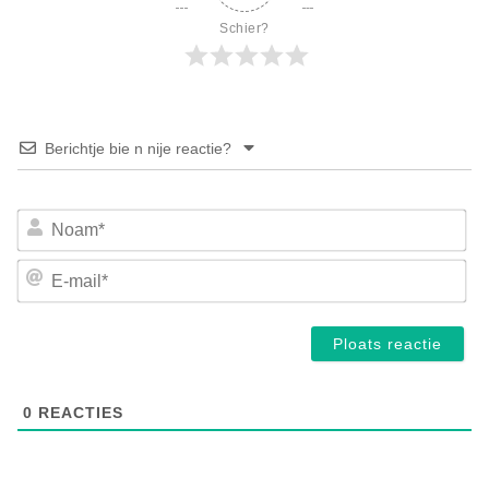
Schier?
Berichtje bie n nije reactie?
No
E-
mai
0
REACTIES