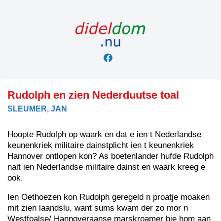
Skip
to
content
Rudolph en zien Nederduutse toal
SLEUMER, JAN
Hoopte Rudolph op waark en dat e ien t Nederlandse
keunenkriek militaire dainstplicht ien t keunenkriek
Hannover ontlopen kon? As boetenlander hufde Rudolph
nait ien Nederlandse militaire dainst en waark kreeg e
ook.
Ien Oethoezen kon Rudolph geregeld n proatje moaken
mit zien laandslu, want sums kwam der zo mor n
Westfoalse/ Hannoveraanse marskroamer bie hom aan