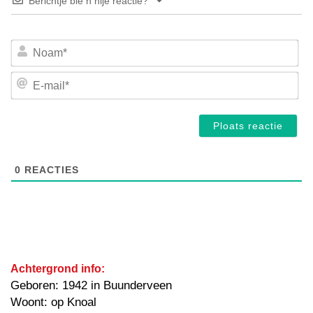
Berichtje bie n nije reactie?
No
E-
mai
0
REACTIES
Achtergrond info:
Geboren: 1942 in Buunderveen
Woont: op Knoal