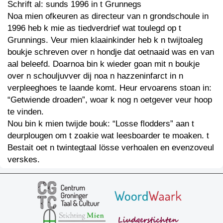
Schrift al: sunds 1996 in t Grunnegs
Noa mien ofkeuren as directeur van n grondschoule in
1996 heb k mie as tiedverdrief wat toulegd op t
Grunnings. Veur mien klaainkinder heb k n twijtoaleg
boukje schreven over n hondje dat oetnaaid was en van
aal beleefd. Doarnoa bin k wieder goan mit n boukje
over n schouljuvver dij noa n hazzeninfarct in n
verpleeghoes te laande komt. Heur ervoarens stoan in:
“Getwiende droaden”, woar k nog n oetgever veur hoop
te vinden.
Nou bin k mien twijde bouk: “Losse flodders” aan t
deurplougen om t zoakie wat leesboarder te moaken. t
Bestait oet n twintegtaal lösse verhoalen en evenzoveul
verskes.