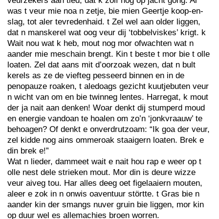
veurzekers aan tied, dat k zölf nog op jacht göng. Al
was t veur mie noa n zetje, bie mien Geertje koop-en-
slag, tot aler tevredenhaid. t Zel wel aan older liggen,
dat n manskerel wat oog veur dij ‘tobbelviskes’ krigt. k
Wait nou wat k heb, mout nog mor ofwachten wat n
aander mie meschain brengt. Kin t beste t mor bie t olle
loaten. Zel dat aans mit d’oorzoak wezen, dat n bult
kerels as ze de viefteg pesseerd binnen en in de
penopauze roaken, t aledoags gezicht kuutjebuten veur
n wicht van om en bie twinneg lentes. Harregat, k mout
der ja nait aan denken! Woar denkt dij stumperd moud
en energie vandoan te hoalen om zo’n ‘jonkvraauw’ te
behoagen? Of denkt e onverdrutzoam: “Ik goa der veur,
zel kidde nog ains ommeroak staaigern loaten. Brek e
din brek e!”
Wat n lieder, dammeet wait e nait hou rap e weer op t
olle nest dele strieken mout. Mor din is deure wizze
veur aiveg tou. Har alles deeg oet figelaaiern mouten,
aleer e zok in n onwis oaventuur störtte. t Gras bie n
aander kin der smangs nuver gruin bie liggen, mor kin
op duur wel es allemachies broen worren.