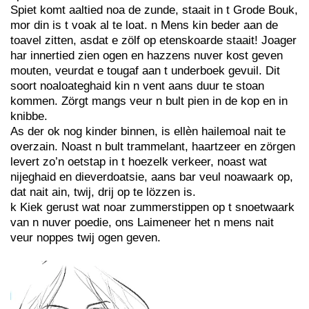
Spiet komt aaltied noa de zunde, staait in t Grode Bouk,
mor din is t voak al te loat. n Mens kin beder aan de
toavel zitten, asdat e zölf op etenskoarde staait! Joager
har innertied zien ogen en hazzens nuver kost geven
mouten, veurdat e tougaf aan t underboek gevuil. Dit
soort noaloateghaid kin n vent aans duur te stoan
kommen. Zörgt mangs veur n bult pien in de kop en in
knibbe.
As der ok nog kinder binnen, is ellèn hailemoal nait te
overzain. Noast n bult trammelant, haartzeer en zörgen
levert zo’n oetstap in t hoezelk verkeer, noast wat
nijeghaid en dieverdoatsie, aans bar veul noawaark op,
dat nait ain, twij, drij op te lözzen is.
k Kiek gerust wat noar zummerstippen op t snoetwaark
van n nuver poedie, ons Laimeneer het n mens nait
veur noppes twij ogen geven.