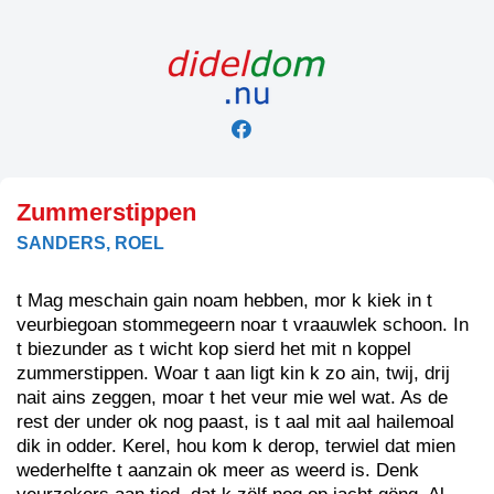
Skip
to
content
Zummerstippen
SANDERS, ROEL
t Mag meschain gain noam hebben, mor k kiek in t
veurbiegoan stommegeern noar t vraauwlek schoon. In
t biezunder as t wicht kop sierd het mit n koppel
zummerstippen. Woar t aan ligt kin k zo ain, twij, drij
nait ains zeggen, moar t het veur mie wel wat. As de
rest der under ok nog paast, is t aal mit aal hailemoal
dik in odder. Kerel, hou kom k derop, terwiel dat mien
wederhelfte t aanzain ok meer as weerd is. Denk