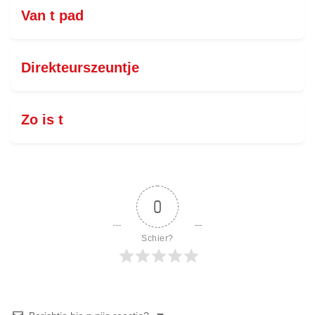
Van t pad
Direkteurszeuntje
Zo is t
0
Schier?