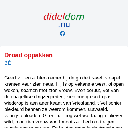
Skip
to
content
Droad oppakken
BÉ
Geert zit ien achterkoamer bij de grode toavel, stoapel
kranten veur zien neus. Hij is op vekansie west, oflopen
weken, soamen met zien vrouw. Even deruut, vot van
de doagelkse dingzegheden, zien hoe greun t gras
wiederop is aan aner kaant van Vrieslaand. t Vel schier
biekleurd bennen ze weerom kommen, uutwaaid,
vannijs oploaden. Geert har nog wel wat laanger blieven
wild, mor zien vrouw von t mooi zat, tied om t eigen