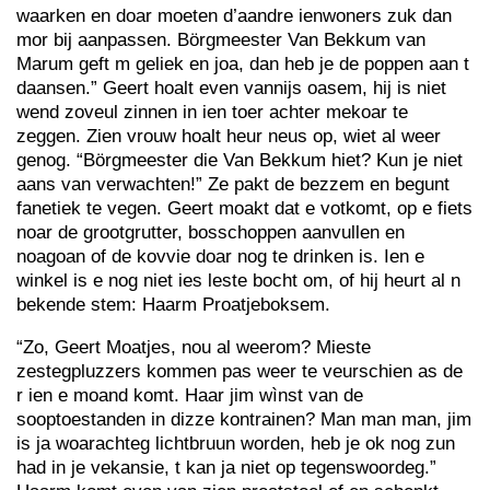
waarken en doar moeten d’aandre ienwoners zuk dan
mor bij aanpassen. Börgmeester Van Bekkum van
Marum geft m geliek en joa, dan heb je de poppen aan t
daansen.” Geert hoalt even vannijs oasem, hij is niet
wend zoveul zinnen in ien toer achter mekoar te
zeggen. Zien vrouw hoalt heur neus op, wiet al weer
genog. “Börgmeester die Van Bekkum hiet? Kun je niet
aans van verwachten!” Ze pakt de bezzem en begunt
fanetiek te vegen. Geert moakt dat e votkomt, op e fiets
noar de grootgrutter, bosschoppen aanvullen en
noagoan of de kovvie doar nog te drinken is. Ien e
winkel is e nog niet ies leste bocht om, of hij heurt al n
bekende stem: Haarm Proatjeboksem.
“Zo, Geert Moatjes, nou al weerom? Mieste
zestegpluzzers kommen pas weer te veurschien as de
r ien e moand komt. Haar jim wìnst van de
sooptoestanden in dizze kontrainen? Man man man, jim
is ja woarachteg lichtbruun worden, heb je ok nog zun
had in je vekansie, t kan ja niet op tegenswoordeg.”