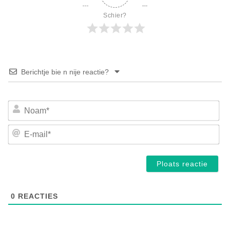
Schier?
Berichtje bie n nije reactie?
No
E-
mai
0
REACTIES