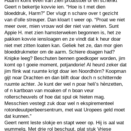
Haarm komt even van zien proatstoel of en schenkt
Geert n bekertje kovvie ien. “Hoe is t met dien
bloeddruk, Harm?” Der vlugt n schare over t gezicht
van d’olle streuper. Dan kloart t weer op. “Proat we niet
meer over, mien vrouw wol der niet van wieten. Sunt
Appie H. met zien hamsterweken begonnen is, het ze
pakken kovvie iensloagen en ze vindt dat k heur doar
niet met zitten loaten kan. Geliek het ze, dan mor gien
bloeddrukmeter om de aarm. Schiere doagen had?
Knipke leeg? Beschuten bennen goedkoper worden, jim
komt op t goeie moment, potjandorie! Al heurd zeker dat
jim flink wat ruumte krigt doar ien Noordhörn? Koopman
gijt noar Drachten en dan blift doar doch n schitternde
ruumte achter. Je kunt der wel n poar heli’s hènzetten,
of n kartboan van moaken of n boan veur
rollerscheuvels of hoe dat spul ok hieten mag.
Messchien vestegt zuk doar wel n ekspirementeel
rotondeuutperbeersentrum, met wat Uropees geld moet
dat kunnen.”
Geert nemt leste slokje en stapt weer op. Hij is aal wat
wummelg. Met drie rol beschuut, plat stuk Vriese