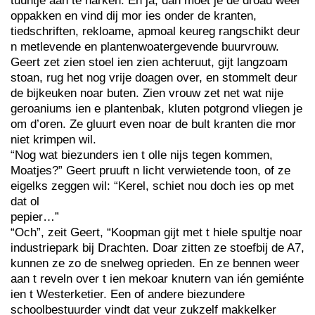
tuuntje aan te harken. En ja, dan moet je de droad weer
oppakken en vind dij mor ies onder de kranten,
tiedschriften, rekloame, apmoal keureg rangschikt deur
n metlevende en plantenwoatergevende buurvrouw.
Geert zet zien stoel ien zien achteruut, gijt langzoam
stoan, rug het nog vrije doagen over, en stommelt deur
de bijkeuken noar buten. Zien vrouw zet net wat nije
geroaniums ien e plantenbak, kluten potgrond vliegen je
om d’oren. Ze gluurt even noar de bult kranten die mor
niet krimpen wil.
“Nog wat biezunders ien t olle nijs tegen kommen,
Moatjes?” Geert pruuft n licht verwietende toon, of ze
eigelks zeggen wil: “Kerel, schiet nou doch ies op met
dat ol
pepier…”
“Och”, zeit Geert, “Koopman gijt met t hiele spultje noar
industriepark bij Drachten. Doar zitten ze stoefbij de A7,
kunnen ze zo de snelweg oprieden. En ze bennen weer
aan t reveln over t ien mekoar knutern van ién gemiénte
ien t Westerketier. Een of andere biezundere
schoolbestuurder vindt dat veur zukzelf makkelker