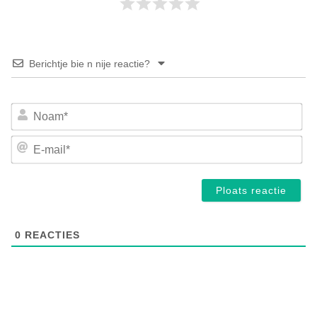
Berichtje bie n nije reactie?
No
E-
mai
0
REACTIES