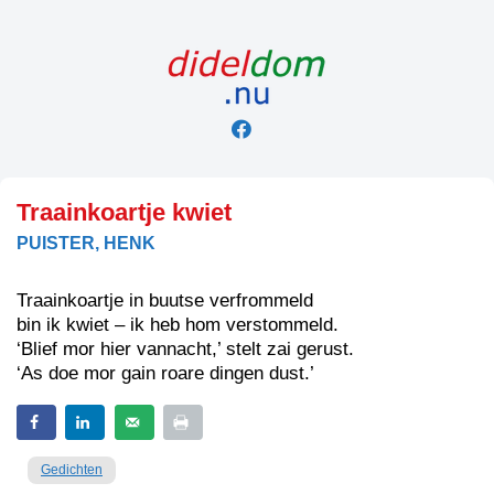
Skip
to
content
Traainkoartje kwiet
PUISTER, HENK
Traainkoartje in buutse verfrommeld
bin ik kwiet – ik heb hom verstommeld.
‘Blief mor hier vannacht,’ stelt zai gerust.
‘As doe mor gain roare dingen dust.’
Gedichten